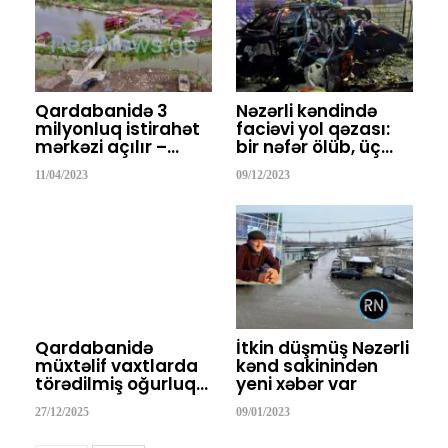
Qardabanidə 3
Nəzərli kəndində
milyonluq istirahət
faciəvi yol qəzası:
mərkəzi açılır –…
bir nəfər ölüb, üç…
11/04/2023
09/12/2023
Qardabanidə
İtkin düşmüş Nəzərli
müxtəlif vaxtlarda
kənd sakinindən
törədilmiş oğurluq…
yeni xəbər var
27/12/2025
09/01/2023