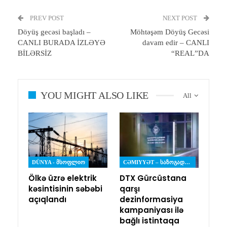
PREV POST
NEXT POST
Döyüş gecəsi başladı –
Möhtəşəm Döyüş Gecəsi
CANLI BURADA İZLƏYƏ
davam edir – CANLI
BİLƏRSİZ
“REAL”DA
YOU MIGHT ALSO LIKE
All
DÜNYA - ᲛᲡᲝᲤᲚᲘᲝ
CƏMIYYƏT – ᲡᲐᲖᲝᲒᲐᲓᲝᲔᲑᲐ
Ölkə üzrə elektrik
DTX Gürcüstana
kəsintisinin səbəbi
qarşı
açıqlandı
dezinformasiya
kampaniyası ilə
bağlı istintaqa