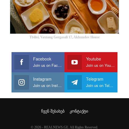
Tbilisi, Vaxtang Gorgasali 17, Akhundov House
Facebook
Youtube
Join us on Facebook
Join us on Youtube
Instagram
Telegram
Join us on Instagram
Join us on Telegram
ᲩᲕᲔᲜ ᲨᲔᲡᲐᲮᲔᲑ
ᲙᲝᲜᲢᲐᲥᲢᲘ
© 2026 - REALNEWS.GE. All Rights Reserved.