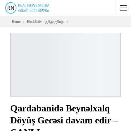
Home
Eksklüziv - ექსკლუზივი
Qardabanidə Beynəlxalq
Döyüş Gecəsi davam edir –