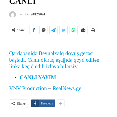
CANLI
On
20/12/2024
Share
Qardabanidə Beynəlxalq döyüş gecəsi
başladı. Canlı olaraq aşağıda qeyd edilən
linkə keçid edib izləyə bilərsiz:
CANLI YAYIM
VNV Production
–
RealNews.ge
Share
Facebook