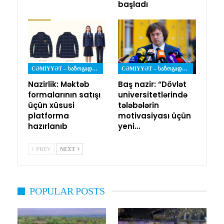
başladı
CƏMIYYƏT – ᲡᲐᲖᲝᲒᲐᲓᲝᲔᲑᲐ
CƏMIYYƏT – ᲡᲐᲖᲝᲒᲐᲓᲝᲔᲑᲐ
Nazirlik: Məktəb
Baş nazir: “Dövlət
formalarının satışı
universitetlərində
üçün xüsusi
tələbələrin
platforma
motivasiyası üçün
hazırlanıb
yeni…
PREV
NEXT
POPULAR POSTS