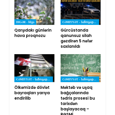
DIGƏR - ᲡᲮᲕᲐ
CƏMIYYƏT – ᲡᲐᲖᲝᲒᲐᲓᲝᲔᲑᲐ
Qarşıdakı günlərin
Gürcüstanda
hava proqnozu
qanunsuz silah
gəzdirən 5 nəfər
saxlanıldı
CƏMIYYƏT – ᲡᲐᲖᲝᲒᲐᲓᲝᲔᲑᲐ
CƏMIYYƏT – ᲡᲐᲖᲝᲒᲐᲓᲝᲔᲑᲐ
Ölkəmizdə dövlət
Məktəb və uşaq
bayraqları yarıya
bağçalarında
endirilib
tədris prosesi bu
tarixdən
başlayacaq –
RƏSMİ