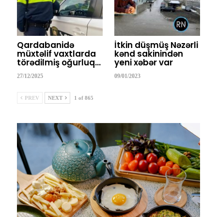
Qardabanidə
İtkin düşmüş Nəzərli
müxtəlif vaxtlarda
kənd sakinindən
törədilmiş oğurluq…
yeni xəbər var
27/12/2025
09/01/2023
PREV
NEXT
1 of 865