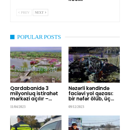
PREV
NEXT
POPULAR POSTS
Qardabanidə 3
Nəzərli kəndində
milyonluq istirahət
faciəvi yol qəzası:
mərkəzi açılır –…
bir nəfər ölüb, üç…
11/04/2023
09/12/2023