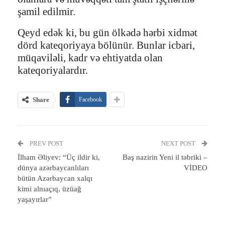
şamil edilmir.
Qeyd edək ki, bu gün ölkədə hərbi xidmət
dörd kateqoriyaya bölünür. Bunlar icbari,
müqaviləli, kadr və ehtiyatda olan
kateqoriyalardır.
Share
Facebook
PREV POST
NEXT POST
İlham Əliyev: “Üç ildir ki,
Baş nazirin Yeni il təbriki –
dünya azərbaycanlıları
VİDEO
bütün Azərbaycan xalqı
kimi alnıaçıq, üzüağ
yaşayırlar”