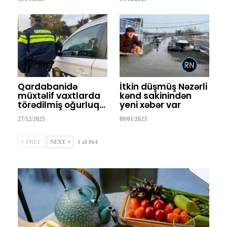
Qardabanidə
İtkin düşmüş Nəzərli
müxtəlif vaxtlarda
kənd sakinindən
törədilmiş oğurluq…
yeni xəbər var
27/12/2025
09/01/2023
PREV
NEXT
1 of 864