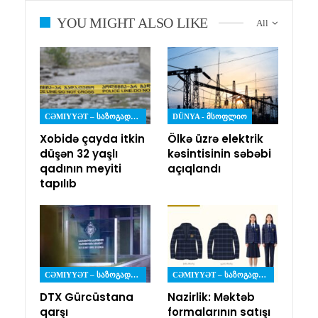
YOU MIGHT ALSO LIKE
All
CƏMIYYƏT – ᲡᲐᲖᲝᲒᲐᲓᲝᲔᲑᲐ
DÜNYA - ᲛᲡᲝᲤᲚᲘᲝ
Xobidə çayda itkin
Ölkə üzrə elektrik
düşən 32 yaşlı
kəsintisinin səbəbi
qadının meyiti
açıqlandı
tapılıb
CƏMIYYƏT – ᲡᲐᲖᲝᲒᲐᲓᲝᲔᲑᲐ
CƏMIYYƏT – ᲡᲐᲖᲝᲒᲐᲓᲝᲔᲑᲐ
DTX Gürcüstana
Nazirlik: Məktəb
qarşı
formalarının satışı