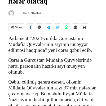
nəfər olacaq
On
01/01/2024
Share
Parlament “2024-cü ildə Gürcüstanın
Müdafiə Qüvvələrinin sayının müəyyən
edilməsi haqqında” yeni qərar qəbul edib.
Qərarla Gürcüstan Müdafiə Qüvvələrində
hərbi personalın hazırkı sayı müəyyən
olunub.
Qəbul edilmiş qərara əsasən, ölkənin
Müdafiə Qüvvələrinin sayı 37 min nəfərdən
çox olmayacaq. Bu məhdudiyyət Müdafiə
Nazirliyinin hərbi qulluqçularına, ehtiyatda
olanlara və müvəqqəti tam ştatlı işçilərinə