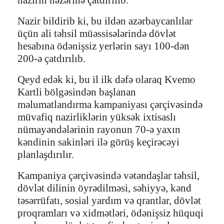
Nazir bildirib ki, bu ildən azərbaycanlılar
üçün ali təhsil müəssisələrində dövlət
hesabına ödənişsiz yerlərin sayı 100-dən
200-ə çatdırılıb.
Qeyd edək ki, bu il ilk dəfə olaraq Kvemo
Kartli bölgəsindən başlanan
məlumatlandırma kampaniyası çərçivəsində
müvafiq nazirliklərin yüksək ixtisaslı
nümayəndələrinin rayonun 70-ə yaxın
kəndinin sakinləri ilə görüş keçirəcəyi
planlaşdırılır.
Kampaniya çərçivəsində vətəndaşlar təhsil,
dövlət dilinin öyrədilməsi, səhiyyə, kənd
təsərrüfatı, sosial yardım və qrantlar, dövlət
proqramları və xidmətləri, ödənişsiz hüquqi