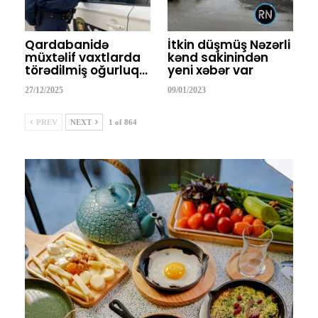
Qardabanidə
İtkin düşmüş Nəzərli
müxtəlif vaxtlarda
kənd sakinindən
törədilmiş oğurluq…
yeni xəbər var
27/12/2025
09/01/2023
PREV
NEXT
1 of 864