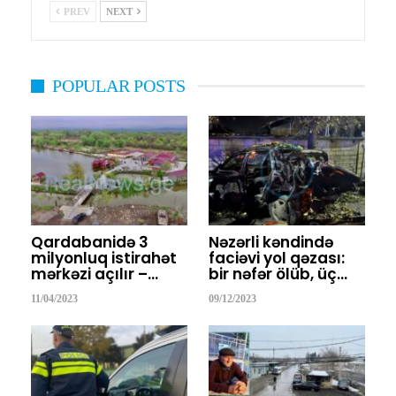
PREV
NEXT
POPULAR POSTS
Qardabanidə 3
Nəzərli kəndində
milyonluq istirahət
faciəvi yol qəzası:
mərkəzi açılır –…
bir nəfər ölüb, üç…
11/04/2023
09/12/2023