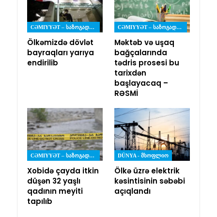
CƏMIYYƏT – ᲡᲐᲖᲝᲒᲐᲓᲝᲔᲑᲐ
CƏMIYYƏT – ᲡᲐᲖᲝᲒᲐᲓᲝᲔᲑᲐ
Ölkəmizdə dövlət
Məktəb və uşaq
bayraqları yarıya
bağçalarında
endirilib
tədris prosesi bu
tarixdən
başlayacaq –
RƏSMİ
CƏMIYYƏT – ᲡᲐᲖᲝᲒᲐᲓᲝᲔᲑᲐ
DÜNYA - ᲛᲡᲝᲤᲚᲘᲝ
Xobidə çayda itkin
Ölkə üzrə elektrik
düşən 32 yaşlı
kəsintisinin səbəbi
qadının meyiti
açıqlandı
tapılıb