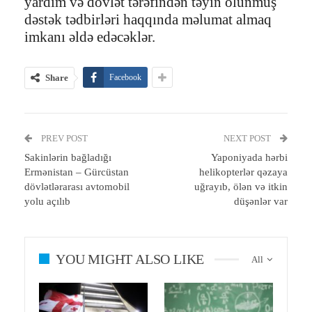
yardım və dövlət tərəfindən təyin olunmuş
dəstək tədbirləri haqqında məlumat almaq
imkanı əldə edəcəklər.
Share
Facebook
PREV POST
NEXT POST
Sakinlərin bağladığı
Yaponiyada hərbi
Ermənistan – Gürcüstan
helikopterlər qəzaya
dövlətlərarası avtomobil
uğrayıb, ölən və itkin
yolu açılıb
düşənlər var
YOU MIGHT ALSO LIKE
All