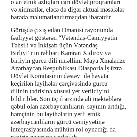
olan etnik azlıqları cari dövlət proqramları
və xidmətlər, eləcə də digər aktual məsələlər
barədə məlumatlandırmaqdan ibarətdir.
Görüşdə çıxış edən Dmanisi rayonunda
fəaliyyət göstərən “Vətəndaş-Cəmiyyətin
Təhsili və İnkişafı üçün Vətəndaş
Birliyi”nin rəhbəri Kamran Xıdırov və
birliyin gürcü dili müəllimi Maya Xmaladze
Azərbaycan Respublikası Diasporla İş üzrə
Dövlət Komitəsinin dəstəyi ilə həyata
keçirilən layihələr çərçivəsində gürcü
dilinin tədrisinə xüsusi yer verildiyini
bildiriblər. Son üç il ərzində ali məktəblərə
qəbul olan azərbaycanlıların sayının artdığı,
həmçinin bu layihələrin yerli etnik
azərbaycanlıların gürcü cəmiyyətinə
inteqrasiyasında mühüm rol oynadığı da
nazirin nəzərinə çatdırılıb.