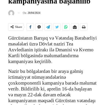
kampaniyasına başlanılıb
On
20/04/2024
Share
Gürcüstanın Barışıq və Vətəndaş Bərabərliyi
məsələləri üzrə Dövlət naziri Tea
Axvledianin iştirakı ilə Dmanisi və Kvemo
Kartli bölgəsində məlumatlandırma
kampaniyası keçirilib.
Nazir bu bölgələrdən bir araya gəlmiş
ictimaiyyət nümayəndələrinə
çoxkomponentli kampaniya barədə məlumat
verib. Bildirilib ki, aprelin 16-da başlayan
və mayın 22-dək davam edəcək
kampaniyanın məqsədi Gürcüstan vətəndaşı