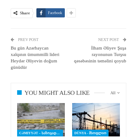
Share
Facebook
PREV POST
NEXT POST
Bu gün Azərbaycan
İlham Əliyev Şuşa
xalqının ümummilli lideri
rayonunun Turşsu
Heydər Əliyevin doğum
qəsəbəsinin təməlini qoyub
günüdür
YOU MIGHT ALSO LIKE
All
CƏMIYYƏT – ᲡᲐᲖᲝᲒᲐᲓᲝᲔᲑᲐ
DÜNYA - ᲛᲡᲝᲤᲚᲘᲝ