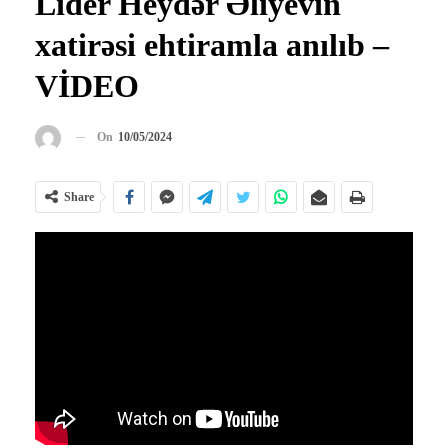
Lider Heydər Əliyevin
xatirəsi ehtiramla anılıb –
VİDEO
On
10/05/2024
Share