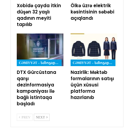
Xobidə çayda itkin
Ölkə üzrə elektrik
düşən 32 yaşlı
kəsintisinin səbəbi
qadının meyiti
açıqlandı
tapılıb
CƏMIYYƏT – ᲡᲐᲖᲝᲒᲐᲓᲝᲔᲑᲐ
CƏMIYYƏT – ᲡᲐᲖᲝᲒᲐᲓᲝᲔᲑᲐ
DTX Gürcüstana
Nazirlik: Məktəb
qarşı
formalarının satışı
dezinformasiya
üçün xüsusi
kampaniyası ilə
platforma
bağlı istintaqa
hazırlanıb
başladı
PREV
NEXT