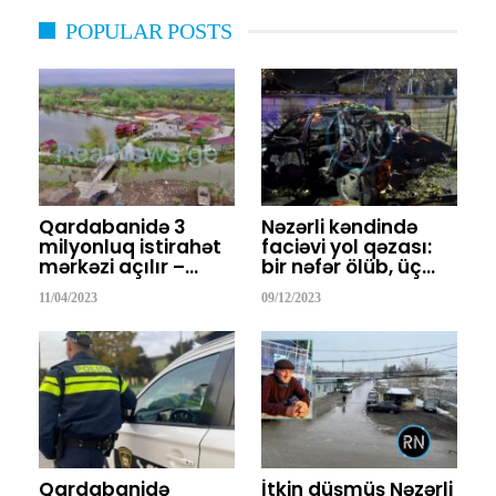
POPULAR POSTS
Qardabanidə 3
Nəzərli kəndində
milyonluq istirahət
faciəvi yol qəzası:
mərkəzi açılır –…
bir nəfər ölüb, üç…
11/04/2023
09/12/2023
Qardabanidə
İtkin düşmüş Nəzərli