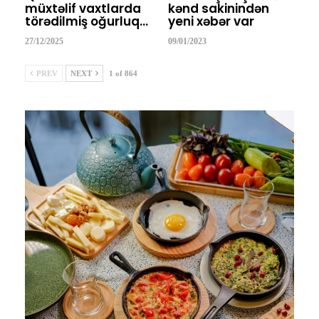
müxtəlif vaxtlarda
kənd sakinindən
törədilmiş oğurluq…
yeni xəbər var
27/12/2025
09/01/2023
PREV
NEXT
1 of 864