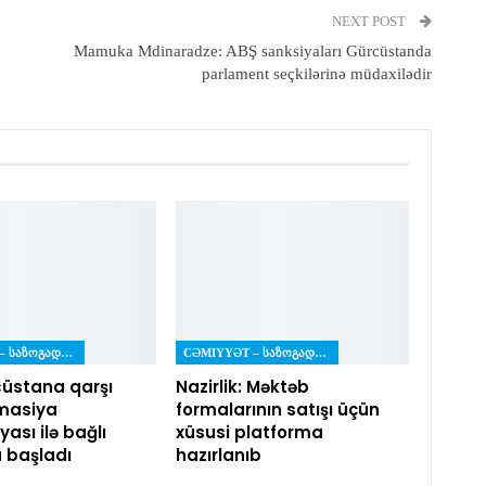
NEXT POST
Mamuka Mdinaradze: ABŞ sanksiyaları Gürcüstanda
parlament seçkilərinə müdaxilədir
CƏMIYYƏT – ᲡᲐᲖᲝᲒᲐᲓᲝᲔᲑᲐ
CƏMIYYƏT – ᲡᲐᲖᲝᲒᲐᲓᲝᲔᲑᲐ
üstana qarşı
Nazirlik: Məktəb
masiya
formalarının satışı üçün
ası ilə bağlı
xüsusi platforma
a başladı
hazırlanıb