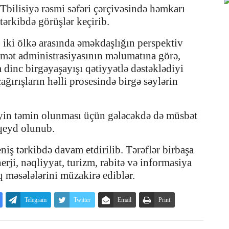
Tbilisiyə rəsmi səfəri çərçivəsində həmkarı
tərkibdə görüşlər keçirib.
iki ölkə arasında əməkdaşlığın perspektiv
umət administrasiyasının məlumatına görə,
inc birgəyaşayışı qətiyyətlə dəstəklədiyi
ırışların həlli prosesində birgə səylərin
iyin təmin olunması üçün gələcəkdə də müsbət
qeyd olunub.
iş tərkibdə davam etdirilib. Tərəflər birbaşa
nerji, nəqliyyat, turizm, rabitə və informasiya
 məsələlərini müzakirə ediblər.
Telegram
Twitter
Email
Print