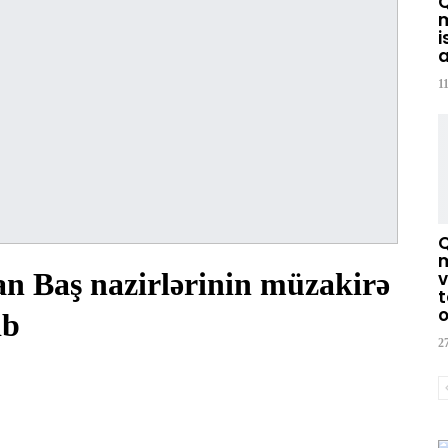
m
i
a
1
m
n Baş nazirlərinin müzakirə
v
t
o
ıb
2