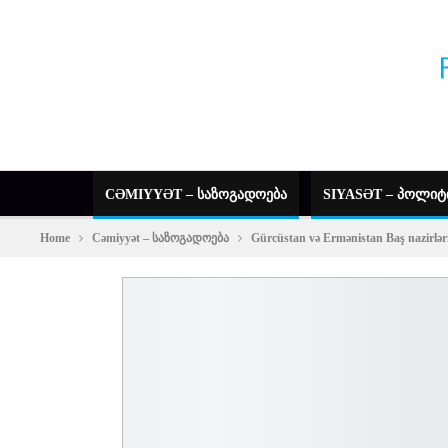
CƏMIYYƏT – ᲡᲐᲖᲝᲒᲐᲓᲝᲔᲑᲐ
SIYASƏT – ᲞᲝᲚᲘᲢ
Home
Cəmiyyət – საზოგადოება
Gürcüstan və Ermənistan Baş nazirləri