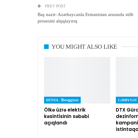
PREV POST
Baş nazir: Azərbaycanla Ermənistan arasında sülh
prosesini alqışlayırıq
YOU MIGHT ALSO LIKE
DÜNYA - ᲛᲡᲝᲤᲚᲘᲝ
Ölkə üzrə elektrik
DTX Gürc
kəsintisinin səbəbi
dezinfor
açıqlandı
kampaniy
istintaq