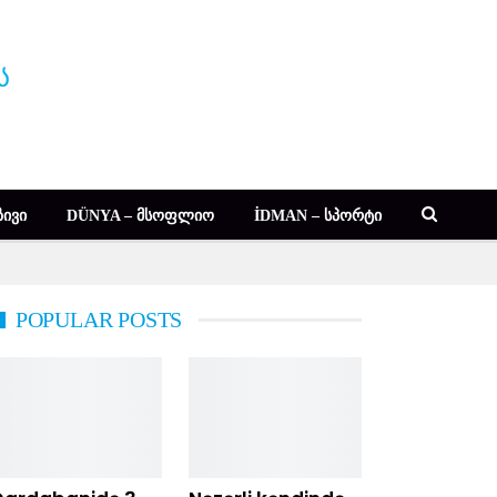
ᲘᲕᲘ
DÜNYA – ᲛᲡᲝᲤᲚᲘᲝ
İDMAN – ᲡᲞᲝᲠᲢᲘ
POPULAR POSTS