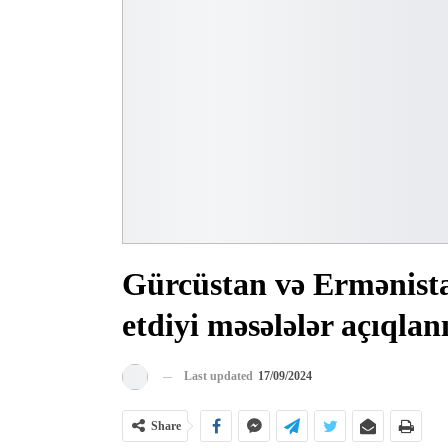
Gürcüstan və Ermənista
etdiyi məsələlər açıqlan
Last updated
17/09/2024
Share