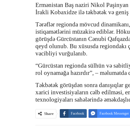
Ermənistan Baş naziri Nikol Paşinyan 
İrakli Kobaxidze ilə təkbətək və geniş 
Tərəflər regionda mövcud dinamikanı, 
istiqamətlərini müzakirə ediblər. Hök
görüşdə Gürcüstanın Cənubi Qafqazda d
qeyd olunub. Bu xüsusda regiondakı çağ
vacibliyi vurğulanıb.
“Gürcüstan regionda sülhün və sabitl
rol oynamağa hazırdır”, – məlumatda 
Təkbətək görüşdən sonra danışıqlar gen
xarici investisiyaların cəlb edilməsi, e
texnologiyaları sahələrində əməkdaşlıq
Share
Facebook
Facebook Messenger