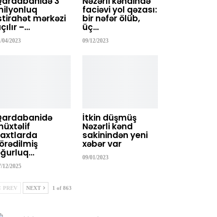
Qardabanidə 3
Nəzərli kəndində
ilyonluq
faciəvi yol qəzası:
stirahət mərkəzi
bir nəfər ölüb,
çılır –…
üç…
1/04/2023
09/12/2023
Qardabanidə
İtkin düşmüş
üxtəlif
Nəzərli kənd
axtlarda
sakinindən yeni
örədilmiş
xəbər var
ğurluq…
09/01/2023
7/12/2025
PREV
NEXT
1 of 863