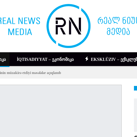
ᲘᲙᲐ
İQTISADIYYAT – ᲔᲙᲝᲜᲝᲛᲘᲙᲐ
EKSKLÜZIV – ᲔᲥᲡᲙᲚᲣᲖ
nin müzakirə etdiyi məsələlər açıqlanıb
DIGƏR – ᲡᲮᲕᲐ