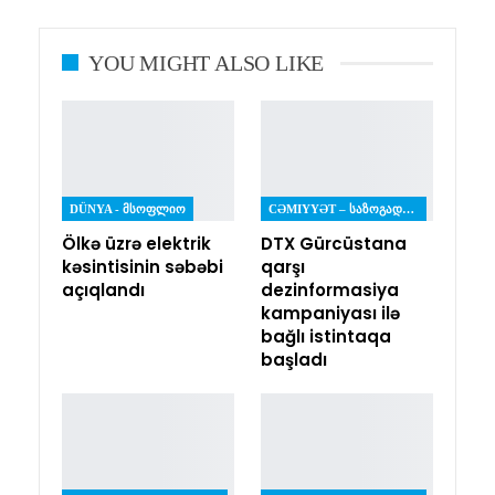
YOU MIGHT ALSO LIKE
DÜNYA - ᲛᲡᲝᲤᲚᲘᲝ
CƏMIYYƏT – ᲡᲐᲖᲝᲒᲐᲓᲝᲔᲑᲐ
Ölkə üzrə elektrik
DTX Gürcüstana
kəsintisinin səbəbi
qarşı
açıqlandı
dezinformasiya
kampaniyası ilə
bağlı istintaqa
başladı