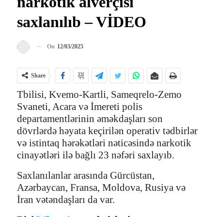
narkotik alverçisi
saxlanılıb – VİDEO
On
12/03/2025
Share
Tbilisi, Kvemo-Kartli, Sameqrelo-Zemo
Svaneti, Acara və İmereti polis
departamentlərinin əməkdaşları son
dövrlərdə həyata keçirilən operativ tədbirlər
və istintaq hərəkətləri nəticəsində narkotik
cinayətləri ilə bağlı 23 nəfəri saxlayıb.
Saxlanılanlar arasında Gürcüstan,
Azərbaycan, Fransa, Moldova, Rusiya və
İran vətəndaşları da var.