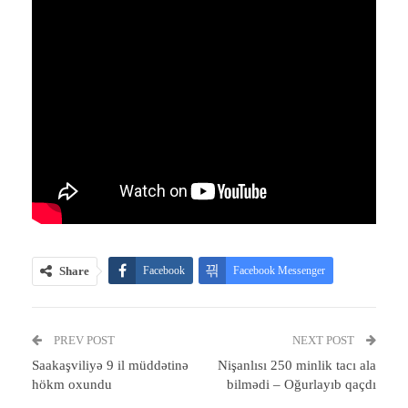
Share
Facebook
Facebook Messenger
Telegram
Twitter
WhatsApp
PREV POST
Email
Print
NEXT POST
Saakaşviliyə 9 il müddətinə
Nişanlısı 250 minlik tacı ala
hökm oxundu
bilmədi – Oğurlayıb qaçdı