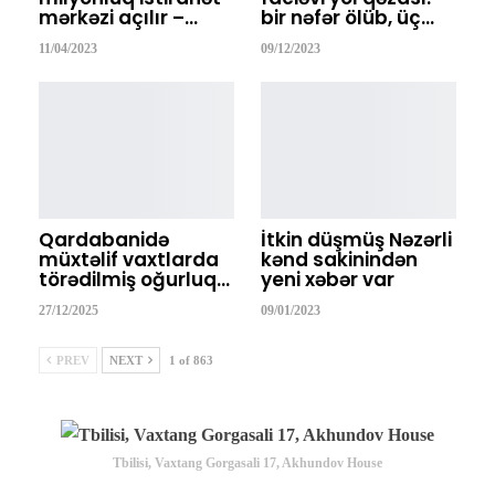
mərkəzi açılır –…
bir nəfər ölüb, üç…
11/04/2023
09/12/2023
Qardabanidə
İtkin düşmüş Nəzərli
müxtəlif vaxtlarda
kənd sakinindən
törədilmiş oğurluq…
yeni xəbər var
27/12/2025
09/01/2023
PREV
NEXT
1 of 863
Tbilisi, Vaxtang Gorgasali 17, Akhundov House