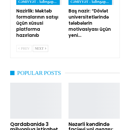
CƏMIYYƏT – ᲡᲐᲖᲝᲒᲐᲓᲝᲔᲑᲐ
CƏMIYYƏT – ᲡᲐᲖᲝᲒᲐᲓᲝᲔᲑᲐ
Nazirlik: Məktəb
Baş nazir: “Dövlət
formalarının satışı
universitetlərində
üçün xüsusi
tələbələrin
platforma
motivasiyası üçün
hazırlanıb
yeni…
PREV
NEXT
POPULAR POSTS
Qardabanidə 3
Nəzərli kəndində
milyonluq istirahət
faciəvi yol qəzası: