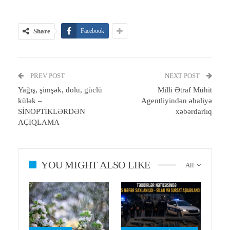
Share
Facebook
PREV POST
NEXT POST
Yağış, şimşək, dolu, güclü
Milli Ətraf Mühit
külək –
Agentliyindən əhaliyə
SİNOPTİKLƏRDƏN
xəbərdarlıq
AÇIQLAMA
YOU MIGHT ALSO LIKE
All