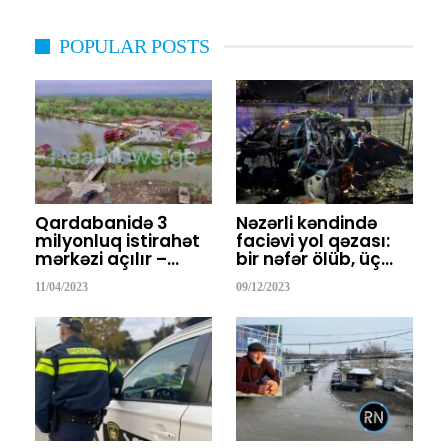
POPULAR POSTS
Qardabanidə 3
Nəzərli kəndində
milyonluq istirahət
faciəvi yol qəzası:
mərkəzi açılır –…
bir nəfər ölüb, üç…
11/04/2023
09/12/2023