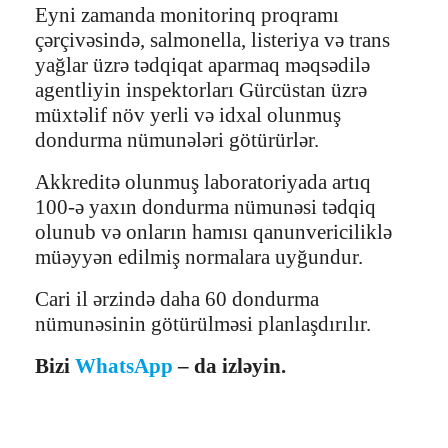
Eyni zamanda monitorinq proqramı
çərçivəsində, salmonella, listeriya və trans
yağlar üzrə tədqiqat aparmaq məqsədilə
agentliyin inspektorları Gürcüstan üzrə
müxtəlif növ yerli və idxal olunmuş
dondurma nümunələri götürürlər.
Akkreditə olunmuş laboratoriyada artıq
100-ə yaxın dondurma nümunəsi tədqiq
olunub və onların hamısı qanunvericiliklə
müəyyən edilmiş normalara uyğundur.
Cari il ərzində daha 60 dondurma
nümunəsinin götürülməsi planlaşdırılır.
Bizi
WhatsApp
– da izləyin.