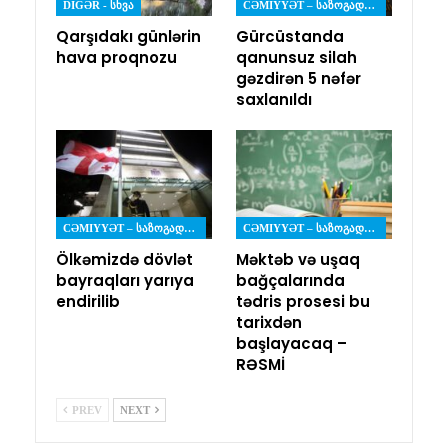
DIGƏR - ᲡᲮᲕᲐ
CƏMIYYƏT – ᲡᲐᲖᲝᲒᲐᲓᲝᲔᲑᲐ
Qarşıdakı günlərin
Gürcüstanda
hava proqnozu
qanunsuz silah
gəzdirən 5 nəfər
saxlanıldı
CƏMIYYƏT – ᲡᲐᲖᲝᲒᲐᲓᲝᲔᲑᲐ
CƏMIYYƏT – ᲡᲐᲖᲝᲒᲐᲓᲝᲔᲑᲐ
Ölkəmizdə dövlət
Məktəb və uşaq
bayraqları yarıya
bağçalarında
endirilib
tədris prosesi bu
tarixdən
başlayacaq –
RƏSMİ
PREV
NEXT