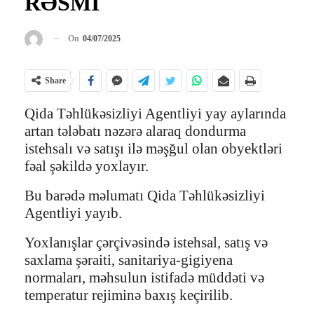
RƏSMİ
On
04/07/2025
Share
Qida Təhlükəsizliyi Agentliyi yay aylarında
artan tələbatı nəzərə alaraq dondurma
istehsalı və satışı ilə məşğul olan obyektləri
fəal şəkildə yoxlayır.
Bu barədə məlumatı Qida Təhlükəsizliyi
Agentliyi yayıb.
Yoxlanışlar çərçivəsində istehsal, satış və
saxlama şəraiti, sanitariya-gigiyena
normaları, məhsulun istifadə müddəti və
temperatur rejiminə baxış keçirilib.