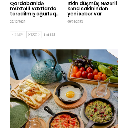
Qardabanidə
İtkin düşmüş Nəzərli
müxtəlif vaxtlarda
kənd sakinindən
törədilmiş oğurluq…
yeni xəbər var
27/12/2025
09/01/2023
PREV
NEXT
1 of 865