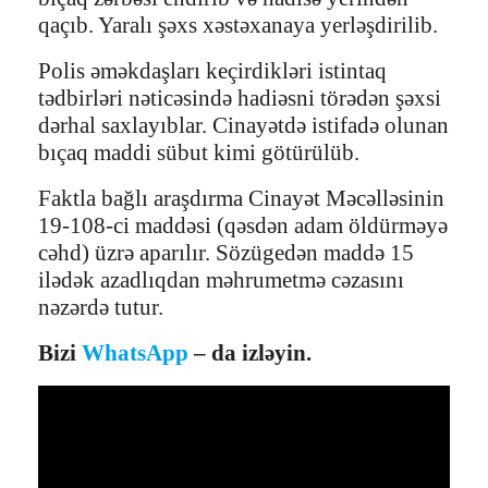
qaçıb. Yaralı şəxs xəstəxanaya yerləşdirilib.
Polis əməkdaşları keçirdikləri istintaq
tədbirləri nəticəsində hadiəsni törədən şəxsi
dərhal saxlayıblar. Cinayətdə istifadə olunan
bıçaq maddi sübut kimi götürülüb.
Faktla bağlı araşdırma Cinayət Məcəlləsinin
19-108-ci maddəsi (qəsdən adam öldürməyə
cəhd) üzrə aparılır. Sözügedən maddə 15
ilədək azadlıqdan məhrumetmə cəzasını
nəzərdə tutur.
Bizi
WhatsApp
– da izləyin.