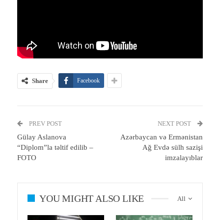
Share
Facebook
PREV POST
NEXT POST
Gülay Aslanova
Azərbaycan və Ermənistan
“Diplom”la təltif edilib –
Ağ Evdə sülh sazişi
FOTO
imzalayıblar
YOU MIGHT ALSO LIKE
All