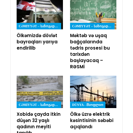
CƏMIYYƏT – ᲡᲐᲖᲝᲒᲐᲓᲝᲔᲑᲐ
CƏMIYYƏT – ᲡᲐᲖᲝᲒᲐᲓᲝᲔᲑᲐ
Ölkəmizdə dövlət
Məktəb və uşaq
bayraqları yarıya
bağçalarında
endirilib
tədris prosesi bu
tarixdən
başlayacaq –
RƏSMİ
CƏMIYYƏT – ᲡᲐᲖᲝᲒᲐᲓᲝᲔᲑᲐ
DÜNYA - ᲛᲡᲝᲤᲚᲘᲝ
Xobidə çayda itkin
Ölkə üzrə elektrik
düşən 32 yaşlı
kəsintisinin səbəbi
qadının meyiti
açıqlandı
tapılıb