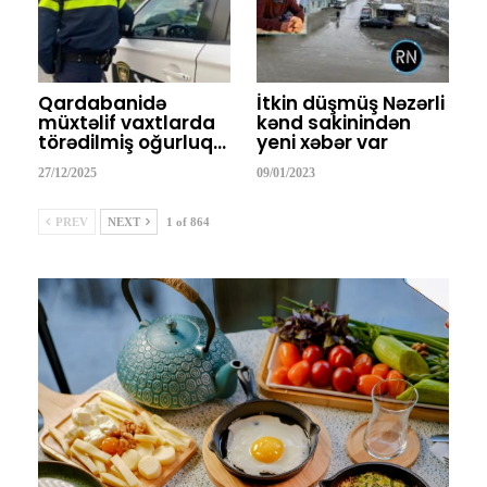
Qardabanidə
İtkin düşmüş Nəzərli
müxtəlif vaxtlarda
kənd sakinindən
törədilmiş oğurluq…
yeni xəbər var
27/12/2025
09/01/2023
PREV
NEXT
1 of 864