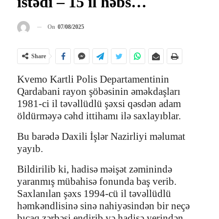
istədi – 15 il həbs…
On
07/08/2025
Share
Kvemo Kartli Polis Departamentinin
Qardabani rayon şöbəsinin əməkdaşları
1981-ci il təvəllüdlü şəxsi qəsdən adam
öldürməyə cəhd ittihamı ilə saxlayıblar.
Bu barədə Daxili İşlər Nazirliyi məlumat
yayıb.
Bildirilib ki, hadisə məişət zəminində
yaranmış mübahisə fonunda baş verib.
Saxlanılan şəxs 1994-cü il təvəllüdlü
həmkəndlisinə sinə nahiyəsindən bir neçə
bıçaq zərbəsi endirib və hadisə yerindən