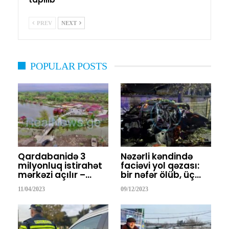
PREV
NEXT
POPULAR POSTS
Qardabanidə 3
Nəzərli kəndində
milyonluq istirahət
faciəvi yol qəzası:
mərkəzi açılır –…
bir nəfər ölüb, üç…
11/04/2023
09/12/2023