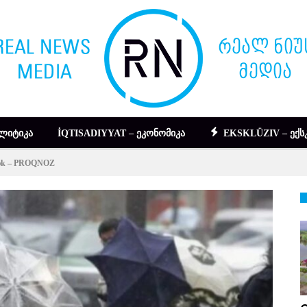
ᲚᲘᲢᲘᲙᲐ
İQTISADIYYAT – ᲔᲙᲝᲜᲝᲛᲘᲙᲐ
EKSKLÜZIV – ᲔᲥᲡ
əcək – PROQNOZ