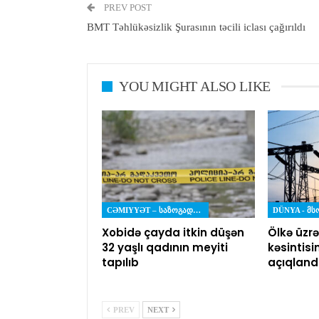
PREV POST
BMT Təhlükəsizlik Şurasının təcili iclası çağırıldı
YOU MIGHT ALSO LIKE
CƏMIYYƏT – ᲡᲐᲖᲝᲒᲐᲓᲝᲔᲑᲐ
DÜNYA - Მ
Xobidə çayda itkin düşən
Ölkə üzrə
32 yaşlı qadının meyiti
kəsintisi
tapılıb
açıqland
PREV
NEXT