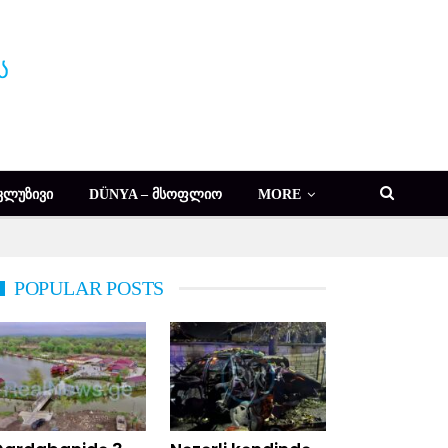
ᲙᲚᲣᲖᲘᲕᲘ
DÜNYA – ᲛᲡᲝᲤᲚᲘᲝ
MORE
POPULAR POSTS