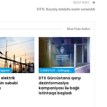
NEXT POST
DTX: Keçmiş müdafiə naziri saxlanılıb
More From Author
ᲡᲝᲤᲚᲘᲝ
CƏMIYYƏT – ᲡᲐᲖᲝᲒᲐᲓᲝᲔᲑᲐ
 elektrik
DTX Gürcüstana qarşı
nin səbəbi
dezinformasiya
ı
kampaniyası ilə bağlı
istintaqa başladı