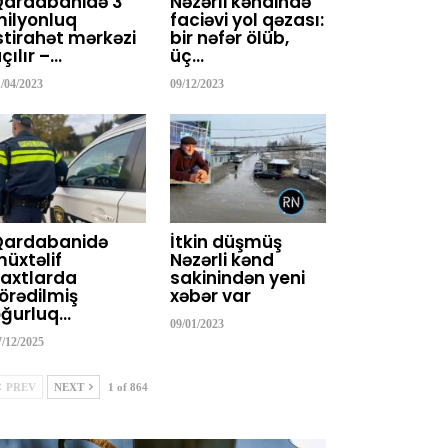
Qardabanidə 3
Nəzərli kəndində
ilyonluq
faciəvi yol qəzası:
stirahət mərkəzi
bir nəfər ölüb,
çılır –…
üç…
1/04/2023
09/12/2023
Qardabanidə
İtkin düşmüş
üxtəlif
Nəzərli kənd
axtlarda
sakinindən yeni
örədilmiş
xəbər var
ğurluq…
09/01/2023
7/12/2025
PREV
NEXT
1 of 864