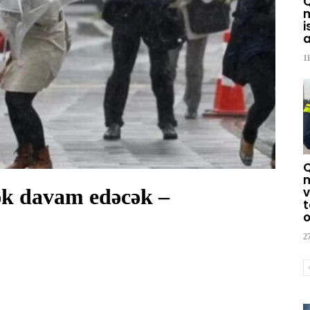
m
i
a
1
m
dək davam edəcək –
v
t
o
2