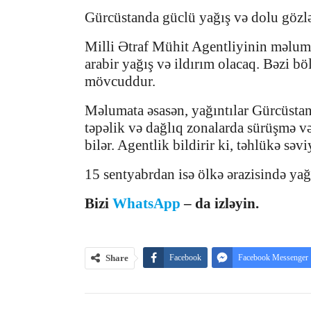
Gürcüstanda güclü yağış və dolu gözlə
Milli Ətraf Mühit Agentliyinin məluma
arabir yağış və ildırım olacaq. Bəzi b
mövcuddur.
Məlumata əsasən, yağıntılar Gürcüstanı
təpəlik və dağlıq zonalarda sürüşmə və
bilər. Agentlik bildirir ki, təhlükə səv
15 sentyabrdan isə ölkə ərazisində yağın
Bizi
WhatsApp
– da izləyin.
Share
Facebook
Facebook Messenger