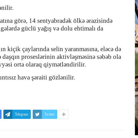
nilir.
tına görə, 14 sentyabradək ölkə ərazisində
ölgələrdə güclü yağış və dolu ehtimalı da
n kiçik çaylarında selin yaranmasına, eləcə də
 daşqın proseslərinin aktivləşməsinə səbəb ola
iyyəsi orta olaraq qiymətləndirilir.
tısız hava şəraiti gözlənilir.
Telegram
Twitter