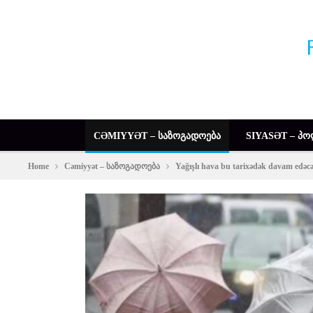
CƏMIYYƏT – ᲡᲐᲖᲝᲒᲐᲓᲝᲔᲑᲐ
SIYASƏT – ᲞᲝ
Home
Cəmiyyət – საზოგადოება
Yağışlı hava bu tarixədək davam ed