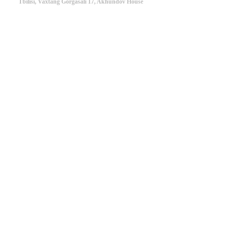
Tbilisi, Vaxtang Gorgasali 17, Akhundov House