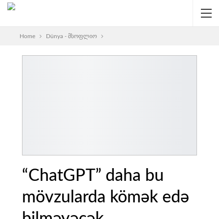
Home
Dünya - მსოფლიო
“ChatGPT” daha bu
mövzularda kömək edə