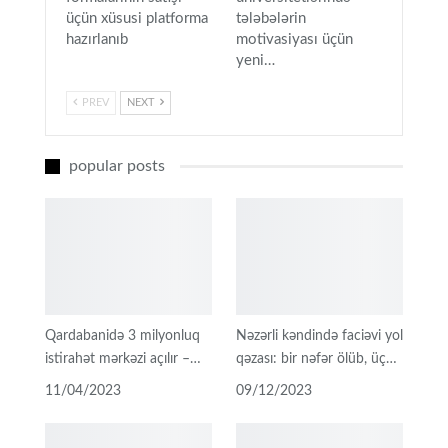
üçün xüsusi platforma
tələbələrin
hazırlanıb
motivasiyası üçün
yeni…
PREV
NEXT
popular posts
Qardabanidə 3 milyonluq
Nəzərli kəndində faciəvi yol
istirahət mərkəzi açılır –…
qəzası: bir nəfər ölüb, üç…
11/04/2023
09/12/2023