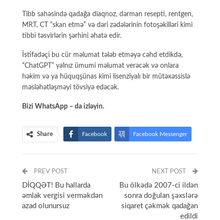
Tibb sahəsində qadağa diaqnoz, dərman resepti, rentgen,
MRT, CT “skan etmə” və dəri zədələrinin fotoşəkilləri kimi
tibbi təsvirlərin şərhini əhatə edir.
İstifadəçi bu cür məlumat tələb etməyə cəhd etdikdə,
“ChatGPT” yalnız ümumi məlumat verəcək və onlara
həkim və ya hüquqşünas kimi lisenziyalı bir mütəxəssislə
məsləhətləşməyi tövsiyə edəcək.
Bizi
WhatsApp
– da izləyin.
Share
Facebook
Facebook Messenger
Telegram
Twitter
PREV POST
WhatsApp
Email
Print
NEXT POST
DİQQƏT! Bu hallarda
Bu ölkədə 2007-ci ildən
əmlak vergisi verməkdən
sonra doğulan şəxslərə
azad olunursuz
siqaret çəkmək qadağan
edildi