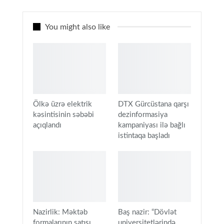
You might also like
Ölkə üzrə elektrik
DTX Gürcüstana qarşı
kəsintisinin səbəbi
dezinformasiya
açıqlandı
kampaniyası ilə bağlı
istintaqa başladı
Nazirlik: Məktəb
Baş nazir: “Dövlət
formalarının satışı
universitetlərində