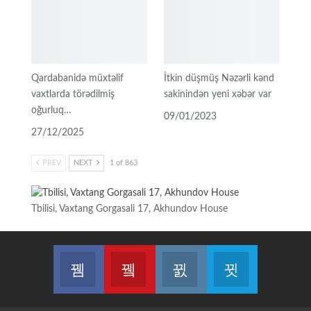
Qardabanidə müxtəlif
İtkin düşmüş Nəzərli kənd
vaxtlarda törədilmiş
sakinindən yeni xəbər var
oğurluq…
09/01/2023
27/12/2025
PREV
NEXT
1 of 863
Tbilisi, Vaxtang Gorgasali 17, Akhundov House
Join us on Facebook
Join us on Youtube
Join us on Instagram
Join us on T