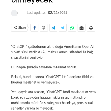
bilməyəcək
Last updated
02/11/2025
Share
“ChatGPT” çatbotunun aid olduğu Amerikanın OpenAI
şirkəti süni intellekt (AI) məhsullarının istifadəsi ilə bağlı
siyasətlərini yeniləyib.
Bu haqda şirkətin saytında məlumat verilib.
Belə ki, bundan sonra “ChatGPT” istifadəçilərə tibbi və
hüquqi məsləhətlər verməyəcək.
Yeni qaydalara əsasən, “ChatGPT” fərdi məsləhətlər verə,
konkret vəziyyətin hüquqi risklərini qiymətləndirə,
məhkəmədə müdafiə strategiyası hazırlaya, prosessual
sənədlər yarada bilməyəcək.