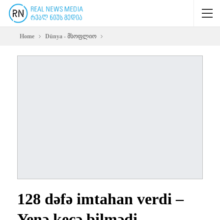
Home
Dünya - მსოფლიო
128 dəfə imtahan verdi –
Yenə keçə bilmədi…