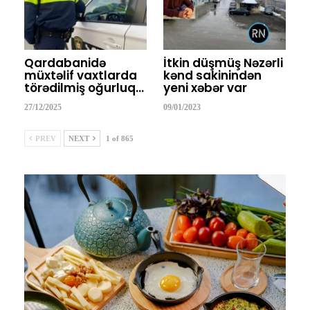
Qardabanidə
İtkin düşmüş Nəzərli
müxtəlif vaxtlarda
kənd sakinindən
törədilmiş oğurluq…
yeni xəbər var
27/12/2025
09/01/2023
PREV
NEXT
1 of 865