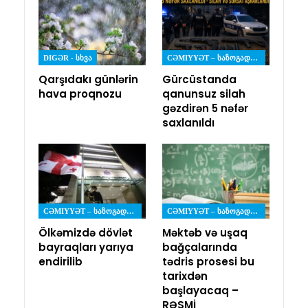
DIGƏR - ᲡᲮᲕᲐ
CƏMIYYƏT – ᲡᲐᲖᲝᲒᲐᲓᲝᲔᲑᲐ
Qarşıdakı günlərin
Gürcüstanda
hava proqnozu
qanunsuz silah
gəzdirən 5 nəfər
saxlanıldı
CƏMIYYƏT – ᲡᲐᲖᲝᲒᲐᲓᲝᲔᲑᲐ
CƏMIYYƏT – ᲡᲐᲖᲝᲒᲐᲓᲝᲔᲑᲐ
Ölkəmizdə dövlət
Məktəb və uşaq
bayraqları yarıya
bağçalarında
endirilib
tədris prosesi bu
tarixdən
başlayacaq –
RƏSMİ