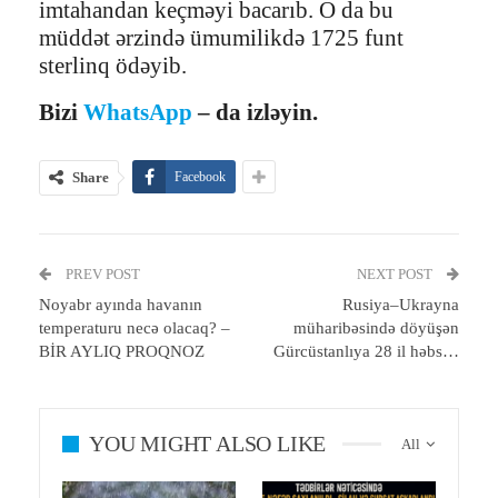
imtahandan keçməyi bacarıb. O da bu
müddət ərzində ümumilikdə 1725 funt
sterlinq ödəyib.
Bizi
WhatsApp
– da izləyin.
Share
Facebook
PREV POST
NEXT POST
Noyabr ayında havanın
Rusiya–Ukrayna
temperaturu necə olacaq? –
müharibəsində döyüşən
BİR AYLIQ PROQNOZ
Gürcüstanlıya 28 il həbs…
YOU MIGHT ALSO LIKE
All