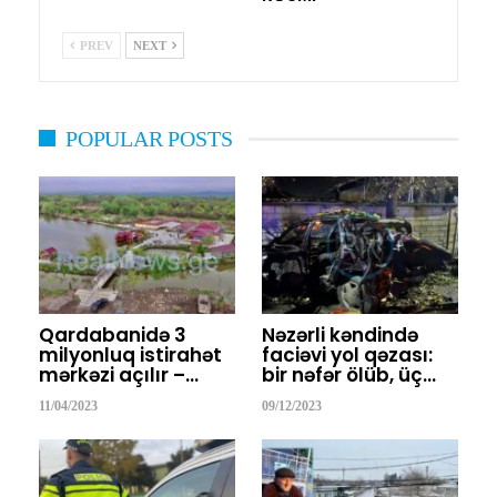
PREV
NEXT
POPULAR POSTS
Qardabanidə 3
Nəzərli kəndində
milyonluq istirahət
faciəvi yol qəzası:
mərkəzi açılır –…
bir nəfər ölüb, üç…
11/04/2023
09/12/2023