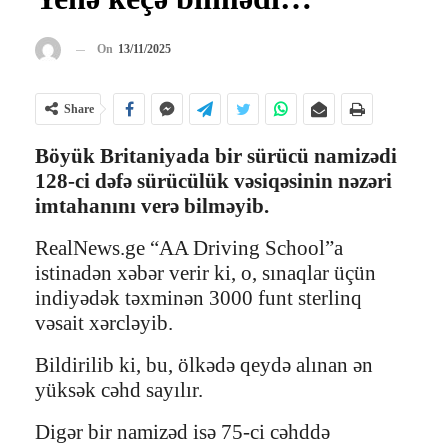
On
13/11/2025
Share
Böyük Britaniyada bir sürücü namizədi
128-ci dəfə sürücülük vəsiqəsinin nəzəri
imtahanını verə bilməyib.
RealNews.ge “AA Driving School”a
istinadən xəbər verir ki, o, sınaqlar üçün
indiyədək təxminən 3000 funt sterlinq
vəsait xərcləyib.
Bildirilib ki, bu, ölkədə qeydə alınan ən
yüksək cəhd sayılır.
Digər bir namizəd isə 75-ci cəhddə