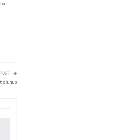
rbə
 POST
ət olunub