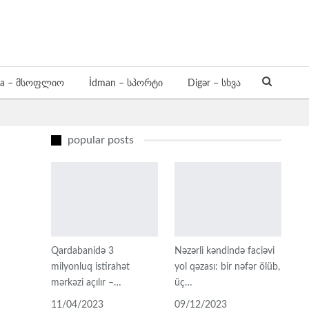
a – მსოფლიო
İdman – სპორტი
Digər – სხვა
popular posts
Qardabanidə 3
Nəzərli kəndində faciəvi
milyonluq istirahət
yol qəzası: bir nəfər ölüb,
mərkəzi açılır –…
üç…
11/04/2023
09/12/2023