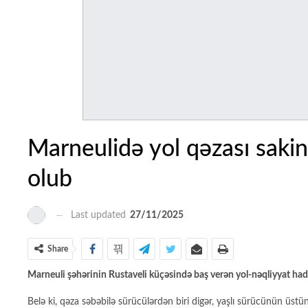
Marneulidə yol qəzası saki
olub
Last updated
27/11/2025
Share
Marneuli şəhərinin Rustaveli küçəsində baş verən yol-nəqliyyat had
Belə ki, qəza səbəbilə sürücülərdən biri digər, yaşlı sürücünün üstü