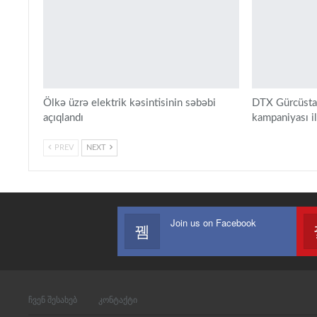
Ölkə üzrə elektrik kəsintisinin səbəbi
DTX Gürcüstan
açıqlandı
kampaniyası il
PREV
NEXT
Join us on Facebook
ჩვენ შესახებ
კონტაქტი