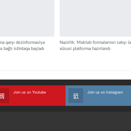
a qarşı dezinformasiya
Nazirlik: Məktəb formalarının satışı 
ə bağlı istintaqa başladı
xüsusi platforma hazırlanıb
Join us on Youtube
Join us on Instagram