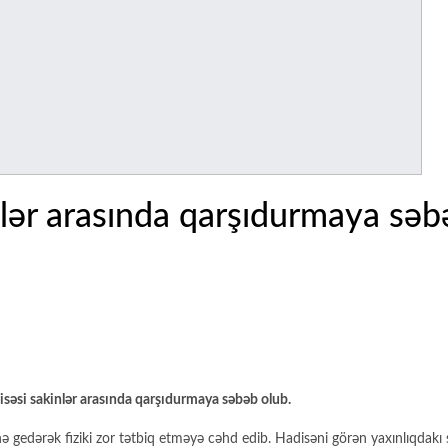
nlər arasında qarşıdurmaya səb
isəsi sakinlər arasında qarşıdurmaya səbəb olub.
nə gedərək fiziki zor tətbiq etməyə cəhd edib. Hadisəni görən yaxınlıqdakı