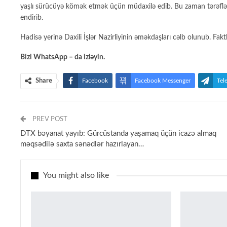
yaşlı sürücüyə kömək etmək üçün müdaxilə edib. Bu zaman tərəflər
endirib.
Hadisə yerinə Daxili İşlər Nazirliyinin əməkdaşları cəlb olunub. Faktl
Bizi
WhatsApp
– da izləyin.
Share
Facebook
Facebook Messenger
Tel
PREV POST
DTX bəyanat yayıb: Gürcüstanda yaşamaq üçün icazə almaq
məqsədilə saxta sənədlər hazırlayan…
You might also like