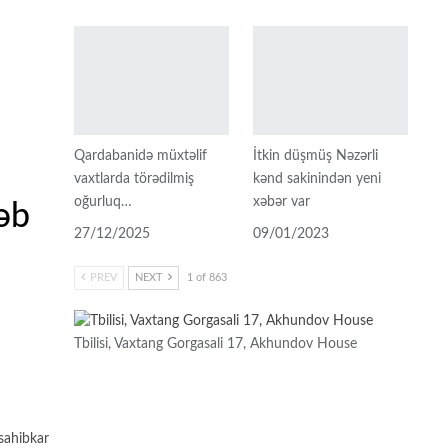
Qardabanidə müxtəlif
İtkin düşmüş Nəzərli
vaxtlarda törədilmiş
kənd sakinindən yeni
oğurluq…
xəbər var
əb
27/12/2025
09/01/2023
PREV
NEXT
1 of 863
Tbilisi, Vaxtang Gorgasali 17, Akhundov House
 sahibkar