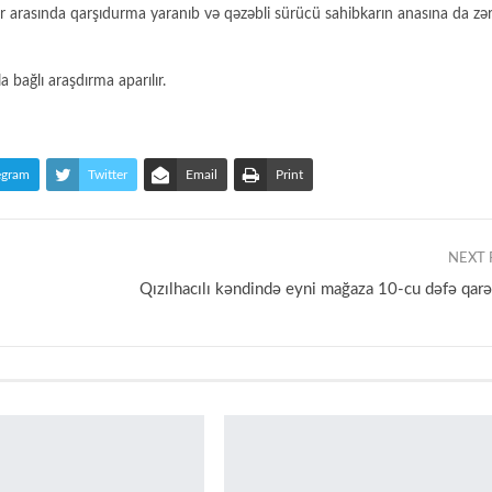
 arasında qarşıdurma yaranıb və qəzəbli sürücü sahibkarın anasına da zə
a bağlı araşdırma aparılır.
egram
Twitter
Email
Print
NEXT
Qızılhacılı kəndində eyni mağaza 10-cu dəfə qar