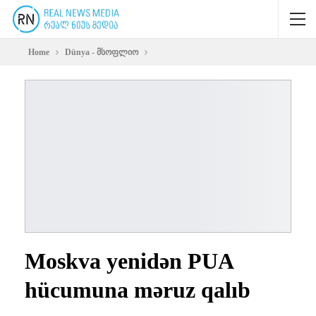
Home
Dünya - მსოფლიო
Moskva yenidən PUA
hücumuna məruz qalıb