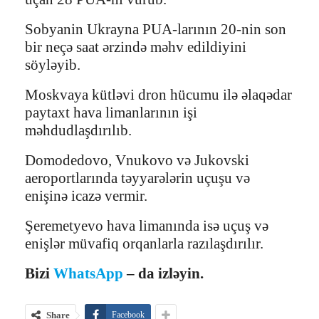
Sobyanin Ukrayna PUA-larının 20-nin son
bir neçə saat ərzində məhv edildiyini
söyləyib.
Moskvaya kütləvi dron hücumu ilə əlaqədar
paytaxt hava limanlarının işi
məhdudlaşdırılıb.
Domodedovo, Vnukovo və Jukovski
aeroportlarında təyyarələrin uçuşu və
enişinə icazə vermir.
Şeremetyevo hava limanında isə uçuş və
enişlər müvafiq orqanlarla razılaşdırılır.
Bizi
WhatsApp
– da izləyin.
Share
Facebook