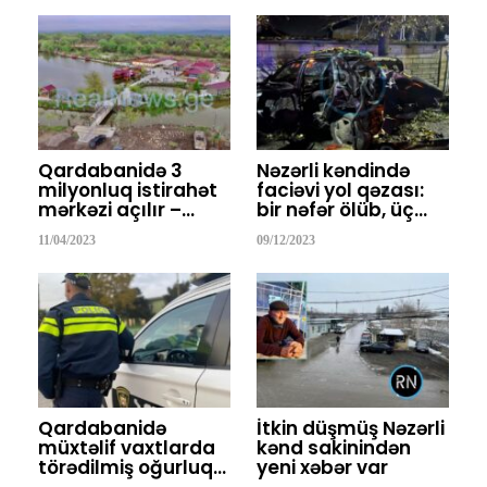
Qardabanidə 3
Nəzərli kəndində
milyonluq istirahət
faciəvi yol qəzası:
mərkəzi açılır –…
bir nəfər ölüb, üç…
11/04/2023
09/12/2023
Qardabanidə
İtkin düşmüş Nəzərli
müxtəlif vaxtlarda
kənd sakinindən
törədilmiş oğurluq…
yeni xəbər var