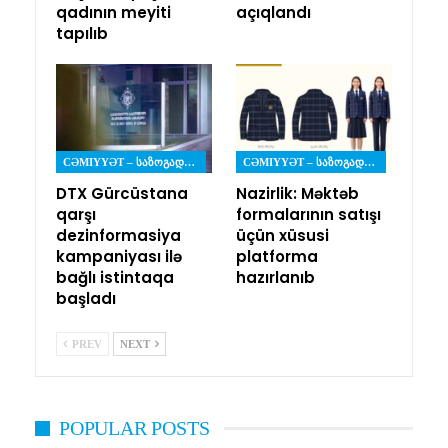
qadının meyiti
açıqlandı
tapılıb
CƏMIYYƏT – ᲡᲐᲖᲝᲒᲐᲓᲝᲔᲑᲐ
CƏMIYYƏT – ᲡᲐᲖᲝᲒᲐᲓᲝᲔᲑᲐ
DTX Gürcüstana
Nazirlik: Məktəb
qarşı
formalarının satışı
dezinformasiya
üçün xüsusi
kampaniyası ilə
platforma
bağlı istintaqa
hazırlanıb
başladı
PREV
NEXT
POPULAR POSTS