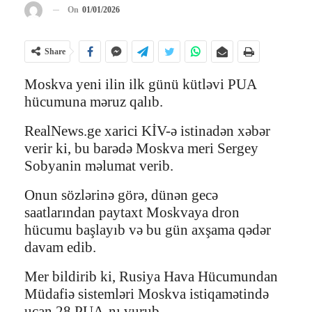
On
01/01/2026
Share
Moskva yeni ilin ilk günü kütləvi PUA
hücumuna məruz qalıb.
RealNews.ge xarici KİV-ə istinadən xəbər
verir ki, bu barədə Moskva meri Sergey
Sobyanin məlumat verib.
Onun sözlərinə görə, dünən gecə
saatlarından paytaxt Moskvaya dron
hücumu başlayıb və bu gün axşama qədər
davam edib.
Mer bildirib ki, Rusiya Hava Hücumundan
Müdafiə sistemləri Moskva istiqamətində
uçan 28 PUA-nı vurub.