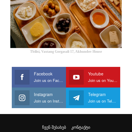
Tbilisi, Vaxtang Gorgasali 17, Akhundov House
Facebook
Youtube
Join us on Facebook
Join us on Youtube
Instagram
Telegram
Join us on Instagram
Join us on Telegram
ᲩᲕᲔᲜ ᲨᲔᲡᲐᲮᲔᲑ
ᲙᲝᲜᲢᲐᲥᲢᲘ