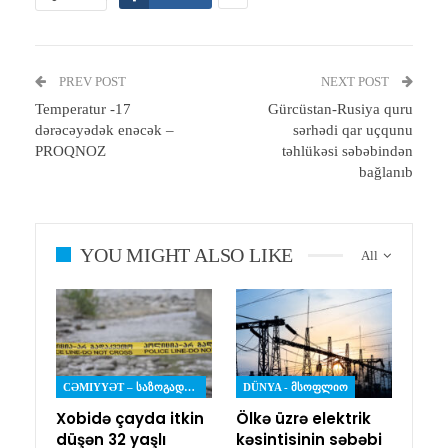
PREV POST
NEXT POST
Temperatur -17
Gürcüstan-Rusiya quru
dərəcəyədək enəcək –
sərhədi qar uçqunu
PROQNOZ
təhlükəsi səbəbindən
bağlanıb
YOU MIGHT ALSO LIKE
All
CƏMIYYƏT – ᲡᲐᲖᲝᲒᲐᲓᲝᲔᲑᲐ
DÜNYA - ᲛᲡᲝᲤᲚᲘᲝ
Xobidə çayda itkin
Ölkə üzrə elektrik
düşən 32 yaşlı
kəsintisinin səbəbi