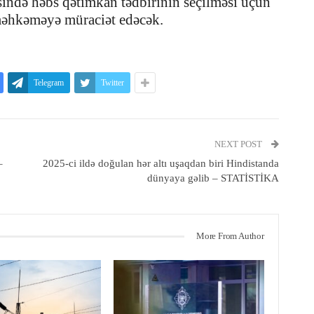
sində həbs qətimkan tədbirinin seçilməsi üçün
əhkəməyə müraciət edəcək.
Telegram
Twitter
NEXT POST
–
2025-ci ildə doğulan hər altı uşaqdan biri Hindistanda
dünyaya gəlib – STATİSTİKA
More From Author