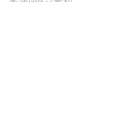
Tbilisi, Vaxtang Gorgasali 17, Akhundov House