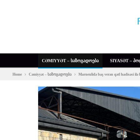
CƏMIYYƏT – ᲡᲐᲖᲝᲒᲐᲓᲝᲔᲑᲐ
SIYASƏT – ᲞᲝ
Home
Cəmiyyət – საზოგადოება
Marneulidə baş verən qətl hadisəsi ilə 