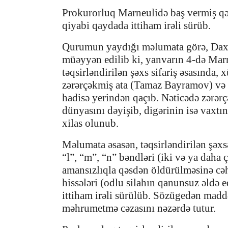
Prokurorluq Marneulidə baş vermiş qəs
qiyabi qaydada ittiham irəli sürüb.
Qurumun yaydığı məlumata görə, Daxili 
müəyyən edilib ki, yanvarın 4-də Marn
təqsirləndirilən şəxs sifariş əsasında,
zərərçəkmiş ata (Tamaz Bayramov) və 
hadisə yerindən qaçıb. Nəticədə zərər
dünyasını dəyişib, digərinin isə vaxtı
xilas olunub.
Məlumata əsasən, təqsirləndirilən şəx
“l”, “m”, “n” bəndləri (iki və ya daha 
amansızlıqla qəsdən öldürülməsinə cə
hissələri (odlu silahın qanunsuz əldə 
ittiham irəli sürülüb. Sözügedən madd
məhrumetmə cəzasını nəzərdə tutur.