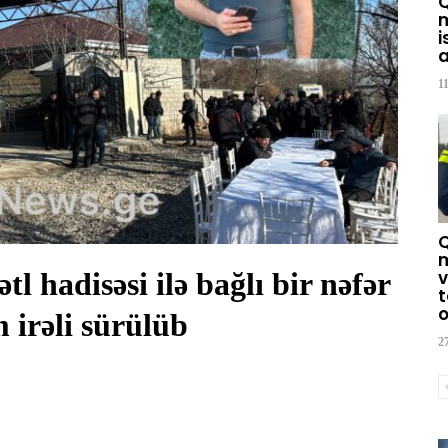
m
i
a
1
m
l hadisəsi ilə bağlı bir nəfər
v
t
o
 irəli sürülüb
2