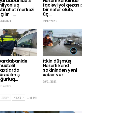
Qardabanidə 3
Nəzərli kəndində
ilyonluq
faciəvi yol qəzası:
stirahət mərkəzi
bir nəfər ölüb,
çılır –…
üç…
1/04/2023
09/12/2023
Qardabanidə
İtkin düşmüş
üxtəlif
Nəzərli kənd
axtlarda
sakinindən yeni
örədilmiş
xəbər var
ğurluq…
09/01/2023
7/12/2025
PREV
NEXT
1 of 864