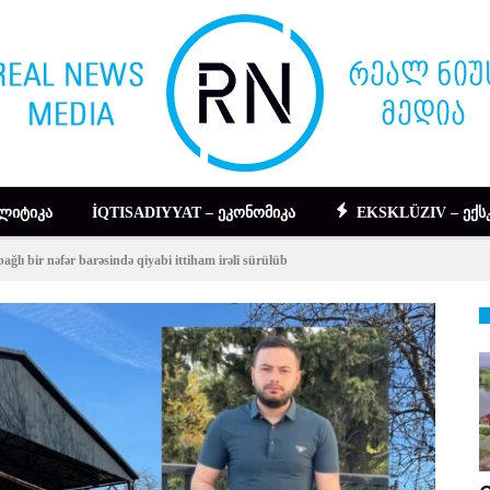
ᲚᲘᲢᲘᲙᲐ
İQTISADIYYAT – ᲔᲙᲝᲜᲝᲛᲘᲙᲐ
EKSKLÜZIV – ᲔᲥᲡ
bağlı bir nəfər barəsində qiyabi ittiham irəli sürülüb