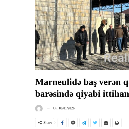
Marneulidə baş verən qət
barəsində qiyabi ittiham
On
06/01/2026
Share