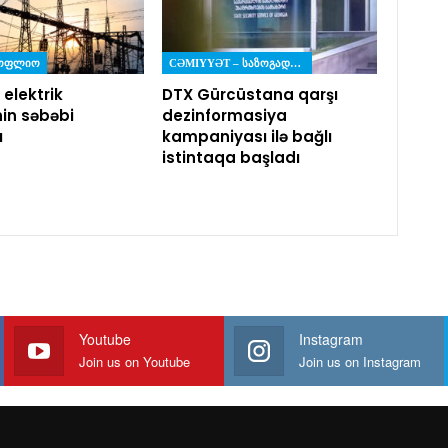
ᲡᲝᲤᲚᲘᲝ
CƏMIYYƏT – ᲡᲐᲖᲝᲒᲐᲓᲝᲔᲑᲐ
 elektrik
DTX Gürcüstana qarşı
nin səbəbi
dezinformasiya
ı
kampaniyası ilə bağlı
istintaqa başladı
Youtube
Instagram
Join us on Youtube
Join us on Instagram