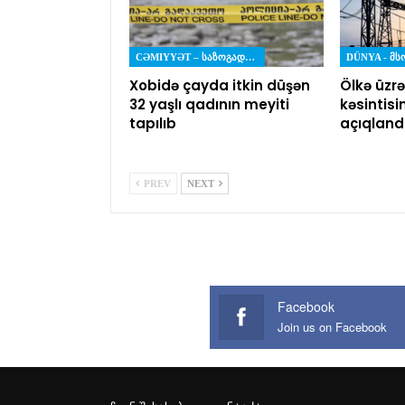
CƏMIYYƏT – ᲡᲐᲖᲝᲒᲐᲓᲝᲔᲑᲐ
DÜNYA - Მ
Xobidə çayda itkin düşən
Ölkə üzrə
32 yaşlı qadının meyiti
kəsintisi
tapılıb
açıqland
PREV
NEXT
Facebook
Join us on Facebook