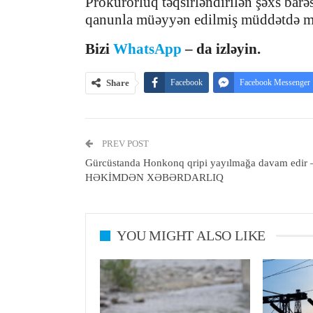
Prokurorluq təqsirləndirilən şəxs barə
qanunla müəyyən edilmiş müddətdə m
Bizi
WhatsApp
– da izləyin.
Share
Facebook
Facebook Messenger
PREV POST
Gürcüstanda Honkonq qripi yayılmağa davam edir 
HƏKİMDƏN XƏBƏRDARLIQ
YOU MIGHT ALSO LIKE