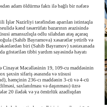
dən adam öldürmə faktı ilə bağlı bir nəfərə
İşlər Nazirliyi tərəfindən aparılan istintaqla
eulidə kənd təsərrüfatı bazarının ərazisində
 xüsusi amansızlıqla odlu silahdan atəş açaraq
oğula (Sahib Bayramova) xəsarətlər yetirib və
çəkənlərdən biri (Sahib Bayramov) xəstəxanada
nda göstərilən tibbi yardım sayəsində həyatı
sə Cinayət Məcəlləsinin 19, 109-cu maddəsinin
çox şəxsin sifariş əsasında və xüsusi
hd), həmçinin 236-cı maddənin 3-cü və 4-cü
edilməsi, saxlanılması və daşınması) üzrə
ələr 20 ilədək və ya ömürlük azadlıqdan