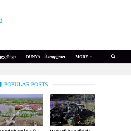
ᲙᲚᲣᲖᲘᲕᲘ
DÜNYA – ᲛᲡᲝᲤᲚᲘᲝ
MORE
POPULAR POSTS