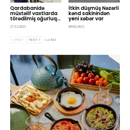
Qardabanidə
İtkin düşmüş Nəzərli
müxtəlif vaxtlarda
kənd sakinindən
törədilmiş oğurluq…
yeni xəbər var
27/12/2025
09/01/2023
PREV
NEXT
1 of 864