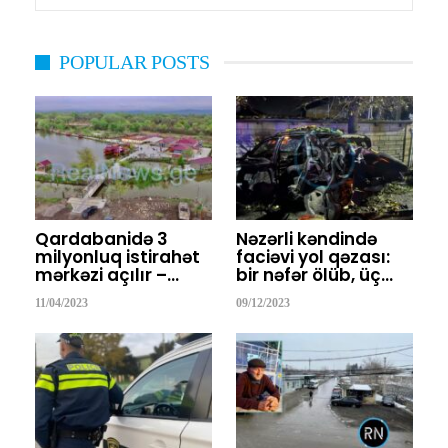
POPULAR POSTS
Qardabanidə 3
Nəzərli kəndində
milyonluq istirahət
faciəvi yol qəzası:
mərkəzi açılır –…
bir nəfər ölüb, üç…
11/04/2023
09/12/2023