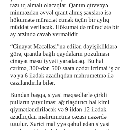
razılıq almalı olacaqlar. Qanun qüvvəyə
minməzdən əvvəl qrant almış şəxslərə isə
hökumətə müraciət etmək üçün bir aylıq
müddət veriləcək. Hökumət də müraciətə bir
ay ərzində cavab verməlidir.
“Cinayət Məcəlləsi”nə edilən dəyişikliklərə
görə, qrantla bağlı qaydaların pozulması
cinayət məsuliyyəti yaradacaq. Bu hal
cərimə, 300-dən 500 saata qədər ictimai işlər
və ya 6 ilədək azadlıqdan məhrumetmə ilə
cəzalandırıla bilər.
Bundan başqa, siyasi məqsədlərlə çirkli
pulların yuyulması ağırlaşdırıcı hal kimi
qiymətləndiriləcək və 9 ildən 12 ilədək
azadlıqdan məhrumetmə cəzası nəzərdə
tutulur. Xarici maliyyə qəbul edən siyasi