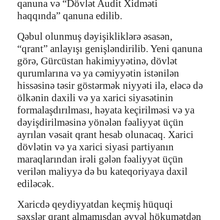
qanuna və “Dövlət Audit Xidməti
haqqında” qanuna edilib.
Qəbul olunmuş dəyişikliklərə əsasən,
“qrant” anlayışı genişləndirilib. Yeni qanuna
görə, Gürcüstan hakimiyyətinə, dövlət
qurumlarına və ya cəmiyyətin istənilən
hissəsinə təsir göstərmək niyyəti ilə, eləcə də
ölkənin daxili və ya xarici siyasətinin
formalaşdırılması, həyata keçirilməsi və ya
dəyişdirilməsinə yönələn fəaliyyət üçün
ayrılan vəsait qrant hesab olunacaq. Xarici
dövlətin və ya xarici siyasi partiyanın
maraqlarından irəli gələn fəaliyyət üçün
verilən maliyyə də bu kateqoriyaya daxil
ediləcək.
Xaricdə qeydiyyatdan keçmiş hüquqi
şəxslər qrant almamışdan əvvəl hökumətdən