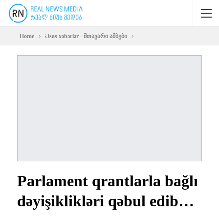
Home
Əsas xəbərlər - მთავარი ამბები
Parlament qrantlarla bağlı
dəyişiklikləri qəbul edib…