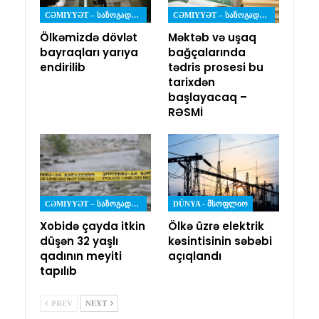
CƏMIYYƏT – ᲡᲐᲖᲝᲒᲐᲓᲝᲔᲑᲐ
CƏMIYYƏT – ᲡᲐᲖᲝᲒᲐᲓᲝᲔᲑᲐ
Ölkəmizdə dövlət
Məktəb və uşaq
bayraqları yarıya
bağçalarında
endirilib
tədris prosesi bu
tarixdən
başlayacaq –
RƏSMİ
CƏMIYYƏT – ᲡᲐᲖᲝᲒᲐᲓᲝᲔᲑᲐ
DÜNYA - ᲛᲡᲝᲤᲚᲘᲝ
Xobidə çayda itkin
Ölkə üzrə elektrik
düşən 32 yaşlı
kəsintisinin səbəbi
qadının meyiti
açıqlandı
tapılıb
PREV
NEXT