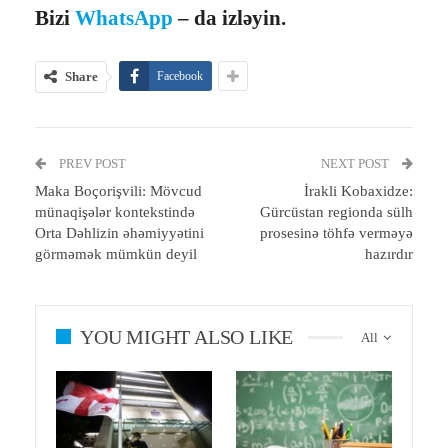
Bizi
WhatsApp
– da izləyin.
Share
Facebook
PREV POST
NEXT POST
Maka Boçorişvili: Mövcud
İrakli Kobaxidze:
münaqişələr kontekstində
Gürcüstan regionda sülh
Orta Dəhlizin əhəmiyyətini
prosesinə töhfə verməyə
görməmək mümkün deyil
hazırdır
YOU MIGHT ALSO LIKE
All