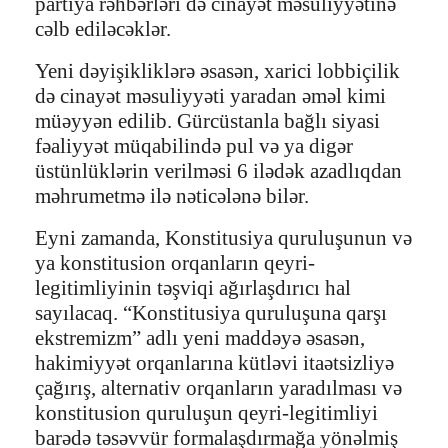
partiya rəhbərləri də cinayət məsuliyyətinə
cəlb ediləcəklər.
Yeni dəyişikliklərə əsasən, xarici lobbiçilik
də cinayət məsuliyyəti yaradan əməl kimi
müəyyən edilib. Gürcüstanla bağlı siyasi
fəaliyyət müqabilində pul və ya digər
üstünlüklərin verilməsi 6 ilədək azadlıqdan
məhrumetmə ilə nəticələnə bilər.
Eyni zamanda, Konstitusiya quruluşunun və
ya konstitusion orqanların qeyri-
legitimliyinin təşviqi ağırlaşdırıcı hal
sayılacaq. “Konstitusiya quruluşuna qarşı
ekstremizm” adlı yeni maddəyə əsasən,
hakimiyyət orqanlarına kütləvi itaətsizliyə
çağırış, alternativ orqanların yaradılması və
konstitusion quruluşun qeyri-legitimliyi
barədə təsəvvür formalaşdırmağa yönəlmiş