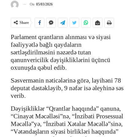
On
05/03/2026
Share
Parlament qrantların alınması və siyasi
fəaliyyətlə bağlı qaydaların
sərtləşdirilməsini nəzərdə tutan
qanunvericilik dəyişikliklərini üçüncü
oxunuşda qəbul edib.
Səsvermənin nəticələrinə görə, layihəni 78
deputat dəstəkləyib, 9 nəfər isə əleyhinə səs
verib.
Dəyişikliklər “Qrantlar haqqında” qanuna,
“Cinayət Məcəlləsi”nə, “İnzibati Prosessual
Məcəllə”yə, “İnzibati Xətalar Məcəllə”sinə,
“Vətəndaşların siyasi birlikləri haqqında”