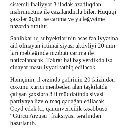
sistemli fəaliyyət 3 ilədək azadlıqdan
məhrumetmə ilə cəzalandırıla bilər. Hüquqi
şəxslər üçün isə cərimə və ya ləğvetmə
nəzərdə tutulur.
Sahibkarlıq subyektlərinin əsas fəaliyyətinə
aid olmayan ictimai siyasi aktivliyi 20 min
lari məbləğində inzibati cərimə ilə
nəticələnəcək. Təkrar hal baş verdikdə isə
cinayət məsuliyyəti tətbiq ediləcək.
Həmçinin, il ərzində gəlirinin 20 faizindən
çoxunu xarici mənbədən alan təşkilatda
çalışan şəxslərə 8 il müddətində siyasi
partiyaya üzv olmaq qadağan ediləcək.
Qeyd edək ki, qanunvericilik təşəbbüsü
“Gürcü Arzusu” fraksiyası tərəfindən
hazırlanıb.