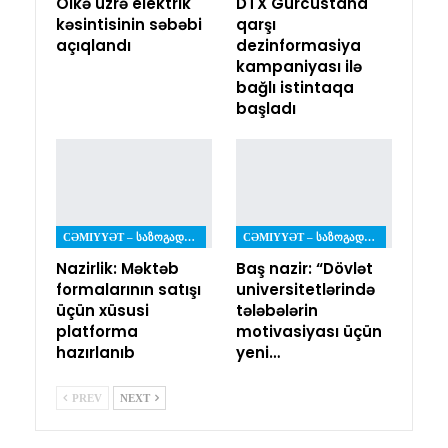
Ölkə üzrə elektrik
DTX Gürcüstana
kəsintisinin səbəbi
qarşı
açıqlandı
dezinformasiya
kampaniyası ilə
bağlı istintaqa
başladı
CƏMIYYƏT – ᲡᲐᲖᲝᲒᲐᲓᲝᲔᲑᲐ
CƏMIYYƏT – ᲡᲐᲖᲝᲒᲐᲓᲝᲔᲑᲐ
Nazirlik: Məktəb
Baş nazir: “Dövlət
formalarının satışı
universitetlərində
üçün xüsusi
tələbələrin
platforma
motivasiyası üçün
hazırlanıb
yeni…
PREV
NEXT