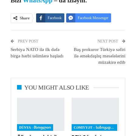
Bizi
WhatsApp
– da izləyin.
Share
Facebook
Facebook Messenger
Telegram
Twitter
WhatsApp
PREV POST
Email
Print
NEXT POST
Serbiya NATO ilə ilk dəfə
Baş prokuror Türkiyə səfiri
birgə hərbi təlimlərə başladı
ilə əməkdaşlıq məsələlərini
müzakirə edib
YOU MIGHT ALSO LIKE
DÜNYA - ᲛᲡᲝᲤᲚᲘᲝ
CƏMIYYƏT – ᲡᲐᲖᲝᲒᲐᲓᲝᲔᲑᲐ