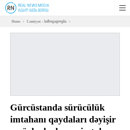
Home
Cəmiyyət – საზოგადოება
Gürcüstanda sürücülük
imtahanı qaydaları dəyişir