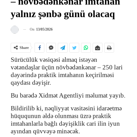
– növbədənkənar imtahan
yalnız şənbə günü olacaq
On
13/05/2026
Share
Sürücülük vəsiqəsi almaq istəyən
vətəndaşlar üçün növbədənkənar – 250 lari
dəyərində praktik imtahanın keçirilməsi
qaydası dəyişir.
Bu barədə Xidmət Agentliyi məlumat yayıb.
Bildirilib ki, nəqliyyat vasitəsini idarəetmə
hüququnun əldə olunması üzrə praktik
imtahanlarla bağlı dəyişiklik cari ilin iyun
ayından qüvvəyə minəcək.