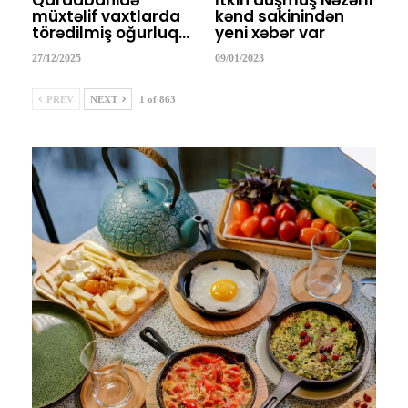
Qardabanidə
İtkin düşmüş Nəzərli
müxtəlif vaxtlarda
kənd sakinindən
törədilmiş oğurluq…
yeni xəbər var
27/12/2025
09/01/2023
PREV
NEXT
1 of 863