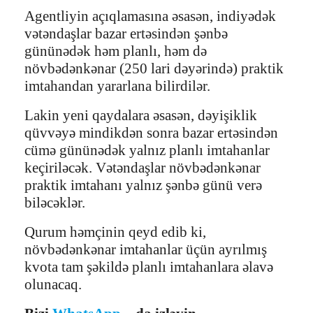
Agentliyin açıqlamasına əsasən, indiyədək
vətəndaşlar bazar ertəsindən şənbə
gününədək həm planlı, həm də
növbədənkənar (250 lari dəyərində) praktik
imtahandan yararlana bilirdilər.
Lakin yeni qaydalara əsasən, dəyişiklik
qüvvəyə mindikdən sonra bazar ertəsindən
cümə gününədək yalnız planlı imtahanlar
keçiriləcək. Vətəndaşlar növbədənkənar
praktik imtahanı yalnız şənbə günü verə
biləcəklər.
Qurum həmçinin qeyd edib ki,
növbədənkənar imtahanlar üçün ayrılmış
kvota tam şəkildə planlı imtahanlara əlavə
olunacaq.