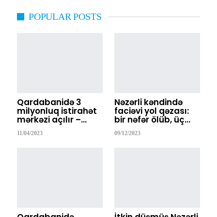
POPULAR POSTS
Qardabanidə 3
Nəzərli kəndində
milyonluq istirahət
faciəvi yol qəzası:
mərkəzi açılır –…
bir nəfər ölüb, üç…
11/04/2023
09/12/2023