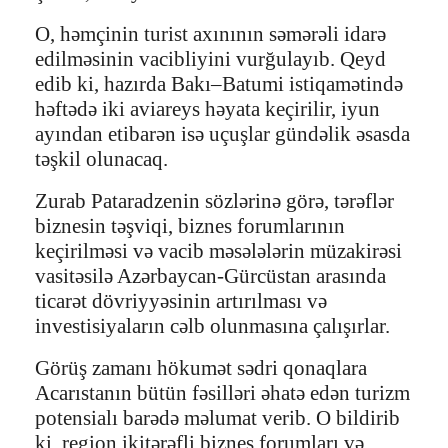
O, həmçinin turist axınının səmərəli idarə
edilməsinin vacibliyini vurğulayıb. Qeyd
edib ki, hazırda Bakı–Batumi istiqamətində
həftədə iki aviareys həyata keçirilir, iyun
ayından etibarən isə uçuşlar gündəlik əsasda
təşkil olunacaq.
Zurab Pataradzenin sözlərinə görə, tərəflər
biznesin təşviqi, biznes forumlarının
keçirilməsi və vacib məsələlərin müzakirəsi
vasitəsilə Azərbaycan-Gürcüstan arasında
ticarət dövriyyəsinin artırılması və
investisiyaların cəlb olunmasına çalışırlar.
Görüş zamanı hökumət sədri qonaqlara
Acarıstanın bütün fəsilləri əhatə edən turizm
potensialı barədə məlumat verib. O bildirib
ki, region ikitərəfli biznes forumları və