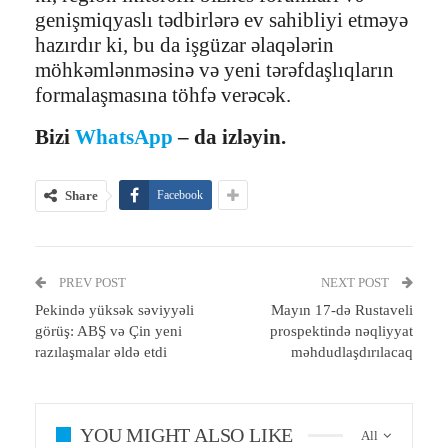
genişmiqyaslı tədbirlərə ev sahibliyi etməyə
hazırdır ki, bu da işgüzar əlaqələrin
möhkəmlənməsinə və yeni tərəfdaşlıqların
formalaşmasına töhfə verəcək.
Bizi
WhatsApp
– da izləyin.
Share
Facebook
PREV POST
NEXT POST
Pekində yüksək səviyyəli
Mayın 17-də Rustaveli
görüş: ABŞ və Çin yeni
prospektində nəqliyyat
razılaşmalar əldə etdi
məhdudlaşdırılacaq
YOU MIGHT ALSO LIKE
All