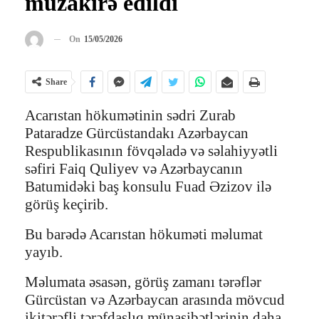
müzakirə edildi
On
15/05/2026
Share
Acarıstan hökumətinin sədri Zurab
Pataradze Gürcüstandakı Azərbaycan
Respublikasının fövqəladə və səlahiyyətli
səfiri Faiq Quliyev və Azərbaycanın
Batumidəki baş konsulu Fuad Əzizov ilə
görüş keçirib.
Bu barədə Acarıstan hökuməti məlumat
yayıb.
Məlumata əsasən, görüş zamanı tərəflər
Gürcüstan və Azərbaycan arasında mövcud
ikitərəfli tərəfdaşlıq münasibətlərinin daha