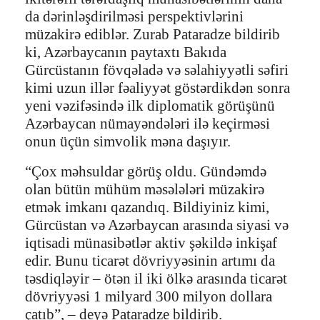
da dərinləşdirilməsi perspektivlərini
müzakirə ediblər. Zurab Pataradze bildirib
ki, Azərbaycanın paytaxtı Bakıda
Gürcüstanın fövqəladə və səlahiyyətli səfiri
kimi uzun illər fəaliyyət göstərdikdən sonra
yeni vəzifəsində ilk diplomatik görüşünü
Azərbaycan nümayəndələri ilə keçirməsi
onun üçün simvolik məna daşıyır.
“Çox məhsuldar görüş oldu. Gündəmdə
olan bütün mühüm məsələləri müzakirə
etmək imkanı qazandıq. Bildiyiniz kimi,
Gürcüstan və Azərbaycan arasında siyasi və
iqtisadi münasibətlər aktiv şəkildə inkişaf
edir. Bunu ticarət dövriyyəsinin artımı da
təsdiqləyir – ötən il iki ölkə arasında ticarət
dövriyyəsi 1 milyard 300 milyon dollara
çatıb”, – deyə Pataradze bildirib.