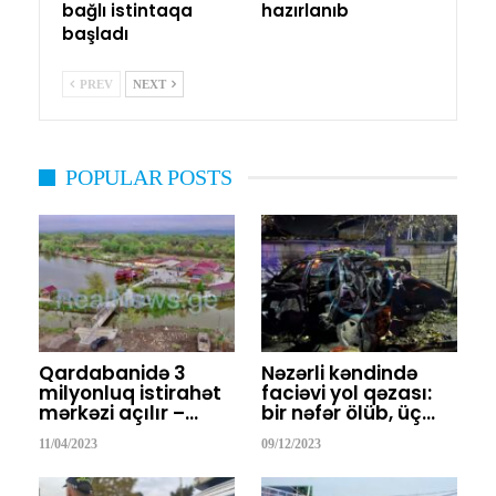
bağlı istintaqa
hazırlanıb
başladı
PREV
NEXT
POPULAR POSTS
Qardabanidə 3
Nəzərli kəndində
milyonluq istirahət
faciəvi yol qəzası:
mərkəzi açılır –…
bir nəfər ölüb, üç…
11/04/2023
09/12/2023