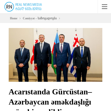
Home
Cəmiyyət – საზოგადოება
Acarıstanda Gürcüstan–
Azərbaycan əməkdaşlığı