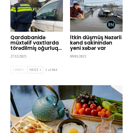
Qardabanidə
İtkin düşmüş Nəzərli
müxtəlif vaxtlarda
kənd sakinindən
törədilmiş oğurluq…
yeni xəbər var
27/12/2025
09/01/2023
PREV
NEXT
1 of 864