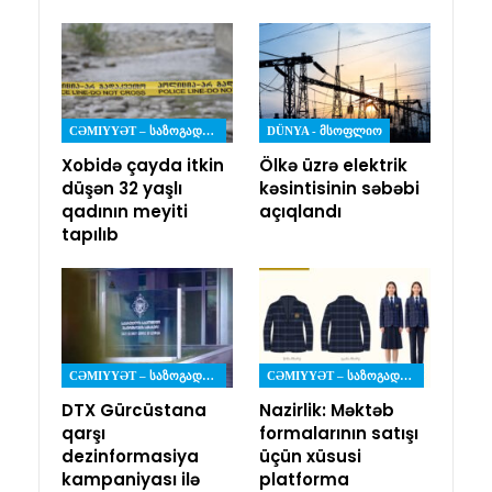
CƏMIYYƏT – ᲡᲐᲖᲝᲒᲐᲓᲝᲔᲑᲐ
DÜNYA - ᲛᲡᲝᲤᲚᲘᲝ
Xobidə çayda itkin
Ölkə üzrə elektrik
düşən 32 yaşlı
kəsintisinin səbəbi
qadının meyiti
açıqlandı
tapılıb
CƏMIYYƏT – ᲡᲐᲖᲝᲒᲐᲓᲝᲔᲑᲐ
CƏMIYYƏT – ᲡᲐᲖᲝᲒᲐᲓᲝᲔᲑᲐ
DTX Gürcüstana
Nazirlik: Məktəb
qarşı
formalarının satışı
dezinformasiya
üçün xüsusi
kampaniyası ilə
platforma