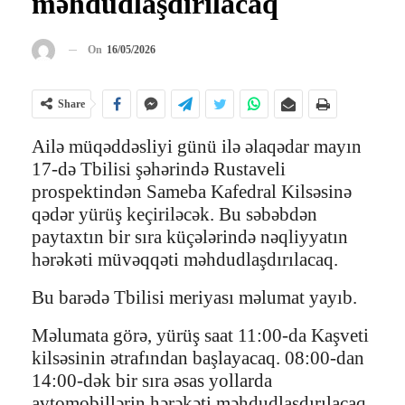
məhdudlaşdırılacaq
On
16/05/2026
Share
Ailə müqəddəsliyi günü ilə əlaqədar mayın
17-də Tbilisi şəhərində Rustaveli
prospektindən Sameba Kafedral Kilsəsinə
qədər yürüş keçiriləcək. Bu səbəbdən
paytaxtın bir sıra küçələrində nəqliyyatın
hərəkəti müvəqqəti məhdudlaşdırılacaq.
Bu barədə Tbilisi meriyası məlumat yayıb.
Məlumata görə, yürüş saat 11:00-da Kaşveti
kilsəsinin ətrafından başlayacaq. 08:00-dan
14:00-dək bir sıra əsas yollarda
avtomobillərin hərəkəti məhdudlaşdırılacaq.