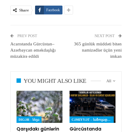
Share
Facebook
PREV POST
NEXT POST
Acarıstanda Gürcüstan–
365 günlük müddəti bitən
Azərbaycan əməkdaşlığı
namizədlər üçün yeni
müzakirə edildi
imkan
YOU MIGHT ALSO LIKE
All
DIGƏR - ᲡᲮᲕᲐ
CƏMIYYƏT – ᲡᲐᲖᲝᲒᲐᲓᲝᲔᲑᲐ
Qarşıdakı günlərin
Gürcüstanda