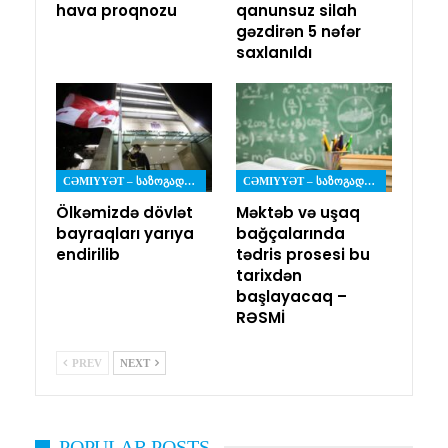
hava proqnozu
qanunsuz silah
gəzdirən 5 nəfər
saxlanıldı
CƏMIYYƏT – ᲡᲐᲖᲝᲒᲐᲓᲝᲔᲑᲐ
CƏMIYYƏT – ᲡᲐᲖᲝᲒᲐᲓᲝᲔᲑᲐ
Ölkəmizdə dövlət
Məktəb və uşaq
bayraqları yarıya
bağçalarında
endirilib
tədris prosesi bu
tarixdən
başlayacaq –
RƏSMİ
PREV
NEXT
POPULAR POSTS