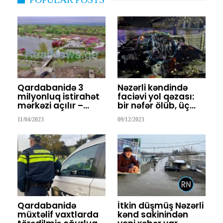
Qardabanidə 3
Nəzərli kəndində
milyonluq istirahət
faciəvi yol qəzası:
mərkəzi açılır –…
bir nəfər ölüb, üç…
11/04/2023
09/12/2023
Qardabanidə
İtkin düşmüş Nəzərli
müxtəlif vaxtlarda
kənd sakinindən