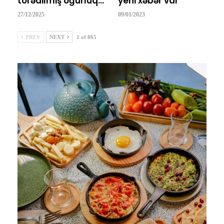
törədilmiş oğurluq…
yeni xəbər var
27/12/2025
09/01/2023
PREV
NEXT
1 of 865