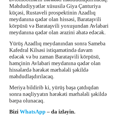
Məhdudiyyətlər xüsusilə Giya Çanturiya
küçəsi, Rustaveli prospektinin Azadlıq
meydanına qədər olan hissəsi, Barataşvili
körpüsü və Barataşvili yoxuşundan Avlabari
meydanına qədər olan ərazini əhatə edəcək.
Yürüş Azadlıq meydanından sonra Sameba
Kafedral Kilsəsi istiqamətində davam
edəcək və bu zaman Barataşvili körpüsü,
həmçinin Avlabari meydanına qədər olan
hissələrdə hərəkət mərhələli şəkildə
məhdudlaşdırılacaq.
Meriya bildirib ki, yürüş başa çatdıqdan
sonra nəqliyyatın hərəkəti mərhələli şəkildə
bərpa olunacaq.
Bizi
WhatsApp
– da izləyin.