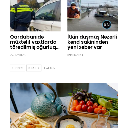
Qardabanidə
İtkin düşmüş Nəzərli
müxtəlif vaxtlarda
kənd sakinindən
törədilmiş oğurluq…
yeni xəbər var
27/12/2025
09/01/2023
PREV
NEXT
1 of 865