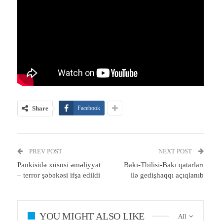
Share
Facebook
PREV POST
NEXT POST
Pankisidə xüsusi əməliyyat
Bakı-Tbilisi-Bakı qatarları
– terror şəbəkəsi ifşa edildi
ilə gedişhaqqı açıqlanıb
YOU MIGHT ALSO LIKE
All