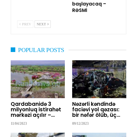
başlayacaq –
RƏSMİ
PREV
NEXT
POPULAR POSTS
Qardabanidə 3
Nəzərli kəndində
milyonluq istirahət
faciəvi yol qəzası:
mərkəzi açılır –…
bir nəfər ölüb, üç…
11/04/2023
09/12/2023