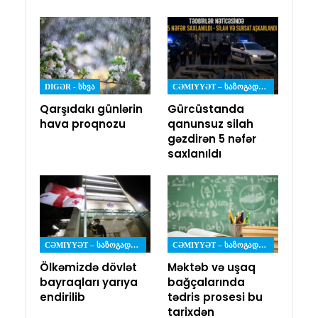
DIGƏR - ᲡᲮᲕᲐ
CƏMIYYƏT – ᲡᲐᲖᲝᲒᲐᲓᲝᲔᲑᲐ
Qarşıdakı günlərin
Gürcüstanda
hava proqnozu
qanunsuz silah
gəzdirən 5 nəfər
saxlanıldı
CƏMIYYƏT – ᲡᲐᲖᲝᲒᲐᲓᲝᲔᲑᲐ
CƏMIYYƏT – ᲡᲐᲖᲝᲒᲐᲓᲝᲔᲑᲐ
Ölkəmizdə dövlət
Məktəb və uşaq
bayraqları yarıya
bağçalarında
endirilib
tədris prosesi bu
tarixdən