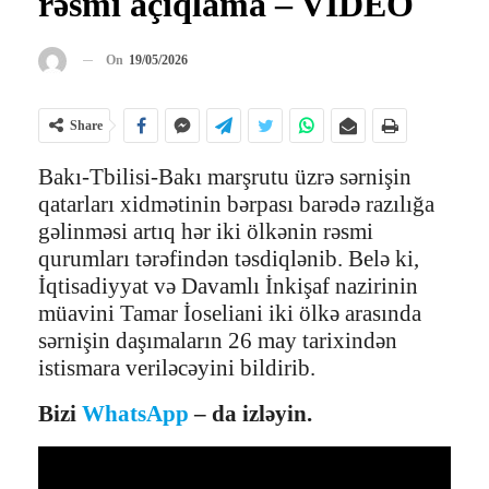
rəsmi açıqlama – VİDEO
On
19/05/2026
Share
Bakı-Tbilisi-Bakı marşrutu üzrə sərnişin
qatarları xidmətinin bərpası barədə razılığa
gəlinməsi artıq hər iki ölkənin rəsmi
qurumları tərəfindən təsdiqlənib. Belə ki,
İqtisadiyyat və Davamlı İnkişaf nazirinin
müavini Tamar İoseliani iki ölkə arasında
sərnişin daşımaların 26 may tarixindən
istismara veriləcəyini bildirib.
Bizi
WhatsApp
– da izləyin.