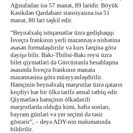
Ağstafadan isə 57 manat, 89 laridir. Böyük
Kəsikdən Qardabani stansiyasına isə 51
manat, 80 lari təşkil edir.
“Beynəlxalq istiqamətlər üzrə gedişhaqqı
İsveçrə frankının yerli məzənnəyə nisbətinə
əsasən formalaşdırılır və kurs fərqinə görə
dəyişə bilir. Bakı-Tbilisi-Bakı reysi üzrə
bilet qiymətləri də Gürcüstanla hesablaşma
əsasında İsveçrə frankının manata
məzənnəsinə görə müəyyənləşdirilir.
Həmçinin beynəlxalq marşrutlar üzrə qatarın
keçdiyi hər bir ölkə tarifə əmsal tətbiq edir.
Qiymətlərə həmçinin ölkədaxili
marşrutlarda olduğu kimi, həftə sonları,
bayram günləri və yer seçimi də təsir
göstərir”, – deyə ADY-nin məlumatında
bildirilir.