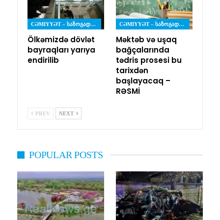
CƏMIYYƏT – ᲡᲐᲖᲝᲒᲐᲓᲝᲔᲑᲐ
CƏMIYYƏT – ᲡᲐᲖᲝᲒᲐᲓᲝᲔᲑᲐ
Ölkəmizdə dövlət
Məktəb və uşaq
bayraqları yarıya
bağçalarında
endirilib
tədris prosesi bu
tarixdən
başlayacaq –
RƏSMİ
PREV
NEXT
POPULAR POSTS