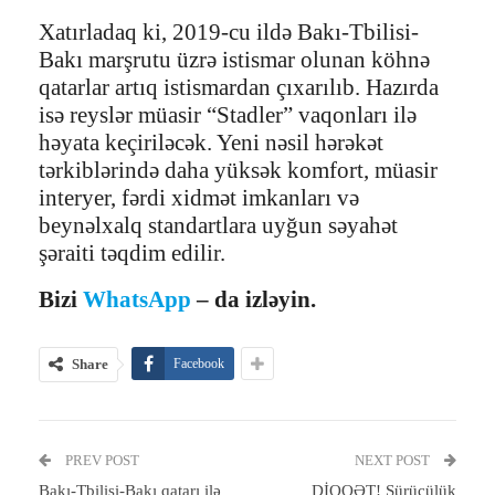
Xatırladaq ki, 2019-cu ildə Bakı-Tbilisi-
Bakı marşrutu üzrə istismar olunan köhnə
qatarlar artıq istismardan çıxarılıb. Hazırda
isə reyslər müasir “Stadler” vaqonları ilə
həyata keçiriləcək. Yeni nəsil hərəkət
tərkiblərində daha yüksək komfort, müasir
interyer, fərdi xidmət imkanları və
beynəlxalq standartlara uyğun səyahət
şəraiti təqdim edilir.
Bizi
WhatsApp
– da izləyin.
Share
Facebook
PREV POST
NEXT POST
Bakı-Tbilisi-Bakı qatarı ilə
DİQQƏT! Sürücülük