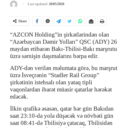
Last updated
20/05/2026
Share
“AZCON Holding”in şirkətlərindən olan
“Azərbaycan Dəmir Yolları” QSC (ADY) 26
maydan etibarən Bakı-Tbilisi-Bakı marşrutu
üzrə sərnişin daşımalarını bərpa edir.
ADY-dən verilən məlumata görə, bu marşrut
üzrə İsveçrənin “Stadler Rail Group”
şirkətinin istehsalı olan yataq tipli
vaqonlardan ibarət müasir qatarlar hərəkət
edəcək.
İlkin qrafikə əsasən, qatar hər gün Bakıdan
saat 23:10-da yola düşəcək və növbəti gün
saat 08:41-də Tbilisiyə çatacaq, Tbilisidən