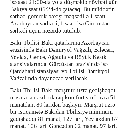
isə saat 21:00-da yola düşməklə növbəti gün
Bakıya saat 06:24-də çatacaq. Bu müddətin
sərhəd-gömrük baxışı məqsədilə 1 saatı
Azərbaycan sərhədi, 1 saatı isə Gürcüstan
sərhədi üçün nəzərdə tutulub.
Bakı-Tbilisi-Bakı qatarlarına Azərbaycan
ərazisində Bakı Dəmiryol Vağzalı, Biləcəri,
Yevlax, Gəncə, Ağstafa və Böyük Kəsik
stansiyalarında, Gürcüstan ərazisində isə
Qardabani stansiyası və Tbilisi Dəmiryol
Vağzalında dayanacaq veriləcək.
Bakı-Tbilisi-Bakı marşrutu üzrə gedişhaqqı
məsafədən asılı olaraq komfort sinfi üzrə 51
manatdan, 80 laridən başlayır. Marşrut üzrə
bir istiqamətə Bakıdan Tbilisiyə minimum
gedişhaqqı 81 manat, 127 lari, Yevlaxdan 67
manat, 106 lari, Gəncədən 62 manat, 97 lari,