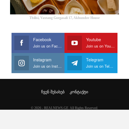
Tbilisi, Vaxtang Gorgasali 17, Akhundov House
Facebook
Youtube
Join us on Facebook
Join us on Youtube
Instagram
Telegram
Join us on Instagram
Join us on Telegram
ᲩᲕᲔᲜ ᲨᲔᲡᲐᲮᲔᲑ
ᲙᲝᲜᲢᲐᲥᲢᲘ
© 2026 - REALNEWS.GE. All Rights Reserved.