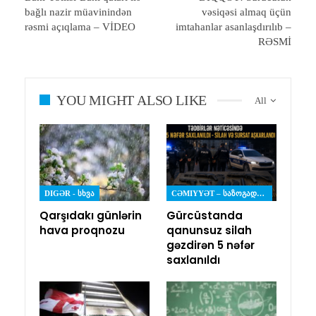
bağlı nazir müavinindən
vəsiqəsi almaq üçün
rəsmi açıqlama – VİDEO
imtahanlar asanlaşdırılıb –
RƏSMİ
YOU MIGHT ALSO LIKE
All
DIGƏR - ᲡᲮᲕᲐ
CƏMIYYƏT – ᲡᲐᲖᲝᲒᲐᲓᲝᲔᲑᲐ
Qarşıdakı günlərin
Gürcüstanda
hava proqnozu
qanunsuz silah
gəzdirən 5 nəfər
saxlanıldı