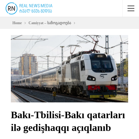
Home
Cəmiyyət – საზოგადოება
Bakı-Tbilisi-Bakı qatarları
ilə gedişhaqqı açıqlanıb