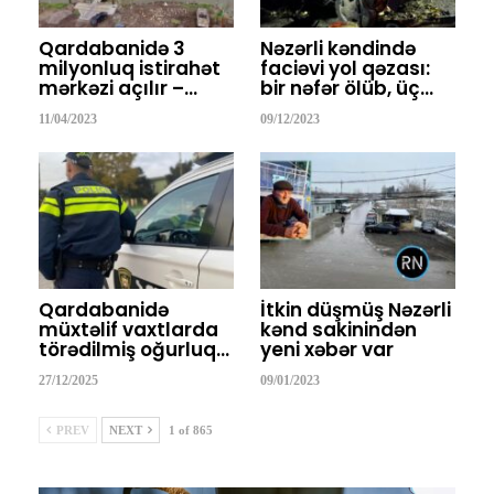
Qardabanidə 3
Nəzərli kəndində
milyonluq istirahət
faciəvi yol qəzası:
mərkəzi açılır –…
bir nəfər ölüb, üç…
11/04/2023
09/12/2023
Qardabanidə
İtkin düşmüş Nəzərli
müxtəlif vaxtlarda
kənd sakinindən
törədilmiş oğurluq…
yeni xəbər var
27/12/2025
09/01/2023
PREV
NEXT
1 of 865