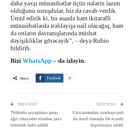
daha yaxşı münasibətlər üçün nələrin lazım
olduğunu soruşdular, biz də cavab verdik.
Ümid edirik ki, bu əsasda həm ikitərəfli
münasibətlərdə irəliləyişə nail olacağıq, həm
də onların davranışlarında müsbət
dəyişikliklər görəcəyik”, – deyə Rubio
bildirib.
Bizi
WhatsApp
– da izləyin.
Share
Facebook
PREV POST
NEXT POST
Tbilisidə azyaşlılara qarşı
Gürcüstandan azərbaycanlı
ağır cinayətlər törədən şəxs
da daxil olmaqla 84 əcnəbi
ömürlük həbs edildi
deportasiya edilib