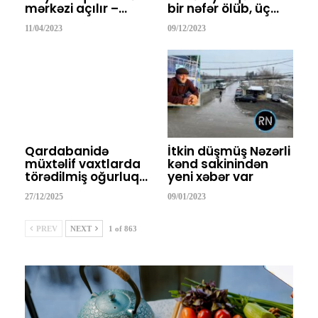
mərkəzi açılır –…
bir nəfər ölüb, üç…
11/04/2023
09/12/2023
Qardabanidə
İtkin düşmüş Nəzərli
müxtəlif vaxtlarda
kənd sakinindən
törədilmiş oğurluq…
yeni xəbər var
27/12/2025
09/01/2023
PREV
NEXT
1 of 863