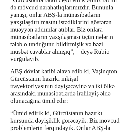
də mövcud narahatlıqlarımızdır. Bununla
yanaşı, onlar ABŞ-la münasibətlərin
yaxşılaşdırılmasını istədiklərini göstərən
müəyyən addımlar atıblar. Biz onlara
münasibətlərin yaxşılaşması üçün nələrin
tələb olunduğunu bildirmişik və bəzi
müsbət cavablar almışıq”, – deyə Rubio
vurğulayıb.
ABŞ dövlət katibi əlavə edib ki, Vaşinqton
Gürcüstanın hazırkı inkişaf
trayektoriyasının dəyişəcəyinə və iki ölkə
arasındakı münasibətlərdə irəliləyiş əldə
olunacağına ümid edir:
“Ümid edirik ki, Gürcüstanın hazırkı
kursunda dəyişiklik görəcəyik. Biz mövcud
problemlərin fərqindəyik. Onlar ABŞ-la