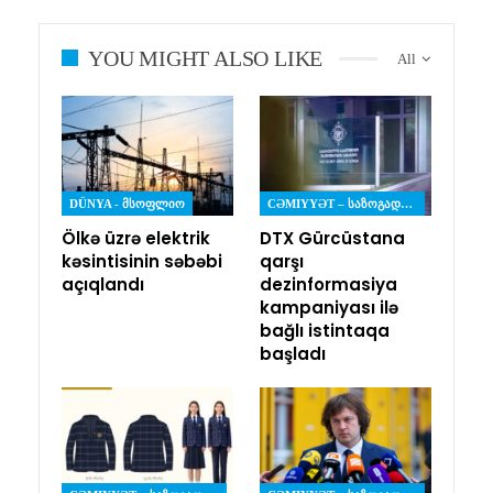
YOU MIGHT ALSO LIKE
All
DÜNYA - ᲛᲡᲝᲤᲚᲘᲝ
CƏMIYYƏT – ᲡᲐᲖᲝᲒᲐᲓᲝᲔᲑᲐ
Ölkə üzrə elektrik
DTX Gürcüstana
kəsintisinin səbəbi
qarşı
açıqlandı
dezinformasiya
kampaniyası ilə
bağlı istintaqa
başladı