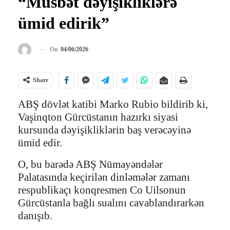
“Müsbət dəyişikliklərə
ümid edirik”
On
04/06/2026
Share
ABŞ dövlət katibi Marko Rubio bildirib ki,
Vaşinqton Gürcüstanın hazırkı siyasi
kursunda dəyişikliklərin baş verəcəyinə
ümid edir.
O, bu barədə ABŞ Nümayəndələr
Palatasında keçirilən dinləmələr zamanı
respublikaçı konqresmen Co Uilsonun
Gürcüstanla bağlı sualını cavablandırarkən
danışıb.