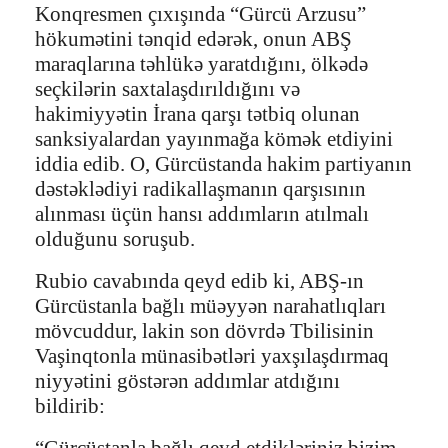
Konqresmen çıxışında “Gürcü Arzusu”
hökumətini tənqid edərək, onun ABŞ
maraqlarına təhlükə yaratdığını, ölkədə
seçkilərin saxtalaşdırıldığını və
hakimiyyətin İrana qarşı tətbiq olunan
sanksiyalardan yayınmağa kömək etdiyini
iddia edib. O, Gürcüstanda hakim partiyanın
dəstəklədiyi radikallaşmanın qarşısının
alınması üçün hansı addımların atılmalı
olduğunu soruşub.
Rubio cavabında qeyd edib ki, ABŞ-ın
Gürcüstanla bağlı müəyyən narahatlıqları
mövcuddur, lakin son dövrdə Tbilisinin
Vaşinqtonla münasibətləri yaxşılaşdırmaq
niyyətini göstərən addımlar atdığını
bildirib:
“Gürcüstanla bağlı qeyd etdikləriniz bizim