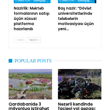
CƏMIYYƏT – ᲡᲐᲖᲝᲒᲐᲓᲝᲔᲑᲐ
CƏMIYYƏT – ᲡᲐᲖᲝᲒᲐᲓᲝᲔᲑᲐ
Nazirlik: Məktəb
Baş nazir: “Dövlət
formalarının satışı
universitetlərində
üçün xüsusi
tələbələrin
platforma
motivasiyası üçün
hazırlanıb
yeni…
PREV
NEXT
POPULAR POSTS
Qardabanidə 3
Nəzərli kəndində
milyonluq istirahət
faciəvi yol qəzası: