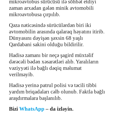
mikroavtobus sürücüsü ilə söhbət etdiyi
zaman arxadan gələn minik avtomobili
mikroavtobusa çırpılıb.
Qəza nəticəsində sürücülərdən biri iki
avtomobilin arasında qalaraq həyatını itirib.
Dünyasını dəyişən şəxsin 68 yaşlı
Qardabani sakini olduğu bildirilir.
Hadisə zamanı bir neçə şagird müxtəlif
dərəcəli bədən xəsarətləri alıb. Yaralıların
vəziyyəti ilə bağlı dəqiq məlumat
verilməyib.
Hadisə yerinə patrul polisi və təcili tibbi
yardım briqadaları cəlb olunub. Faktla bağlı
araşdırmalara başlanılıb.
Bizi
WhatsApp
– da izləyin.