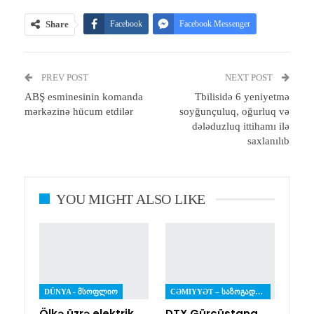
Share
Facebook
Facebook Messenger
Telegram
Twitter
WhatsApp
PREV POST
Email
Print
NEXT POST
ABŞ esminesinin komanda
Tbilisidə 6 yeniyetmə
mərkəzinə hücum etdilər
soyğunçuluq, oğurluq və
dələduzluq ittihamı ilə
saxlanılıb
YOU MIGHT ALSO LIKE
DÜNYA - ᲛᲡᲝᲤᲚᲘᲝ
CƏMIYYƏT – ᲡᲐᲖᲝᲒᲐᲓᲝᲔᲑᲐ
Ölkə üzrə elektrik
DTX Gürcüstana