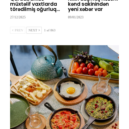
müxtəlif vaxtlarda
kənd sakinindən
törədilmiş oğurluq…
yeni xəbər var
27/12/2025
09/01/2023
PREV
NEXT
1 of 863