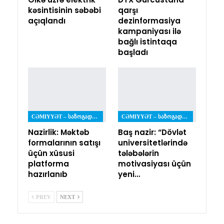
kəsintisinin səbəbi
qarşı
açıqlandı
dezinformasiya
kampaniyası ilə
bağlı istintaqa
başladı
CƏMIYYƏT – ᲡᲐᲖᲝᲒᲐᲓᲝᲔᲑᲐ
CƏMIYYƏT – ᲡᲐᲖᲝᲒᲐᲓᲝᲔᲑᲐ
Nazirlik: Məktəb
Baş nazir: “Dövlət
formalarının satışı
universitetlərində
üçün xüsusi
tələbələrin
platforma
motivasiyası üçün
hazırlanıb
yeni…
PREV
NEXT