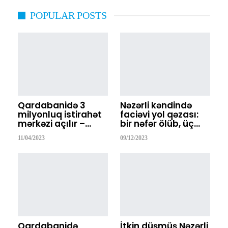
POPULAR POSTS
Qardabanidə 3
Nəzərli kəndində
milyonluq istirahət
faciəvi yol qəzası:
mərkəzi açılır –…
bir nəfər ölüb, üç…
11/04/2023
09/12/2023
Qardabanidə
İtkin düşmüş Nəzərli