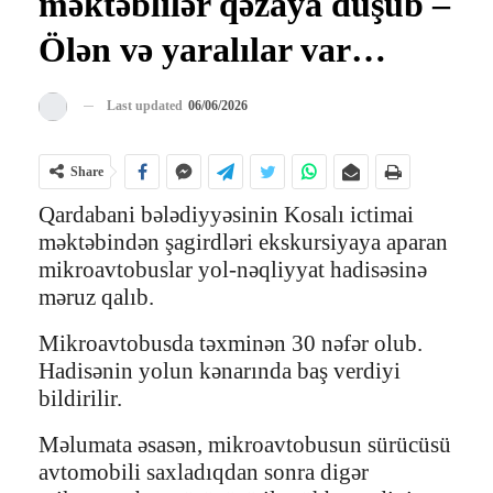
məktəblilər qəzaya düşüb –
Ölən və yaralılar var…
Last updated
06/06/2026
Share
Qardabani bələdiyyəsinin Kosalı ictimai
məktəbindən şagirdləri ekskursiyaya aparan
mikroavtobuslar yol-nəqliyyat hadisəsinə
məruz qalıb.
Mikroavtobusda təxminən 30 nəfər olub.
Hadisənin yolun kənarında baş verdiyi
bildirilir.
Məlumata əsasən, mikroavtobusun sürücüsü
avtomobili saxladıqdan sonra digər