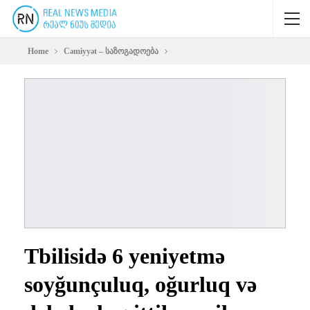
Home
Cəmiyyət – საზოგადოება
Tbilisidə 6 yeniyetmə
soyğunçuluq, oğurluq və