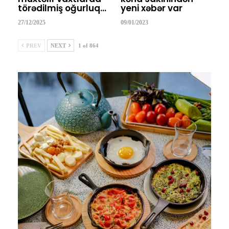
törədilmiş oğurluq…
yeni xəbər var
27/12/2025
09/01/2023
PREV
NEXT
1 of 864