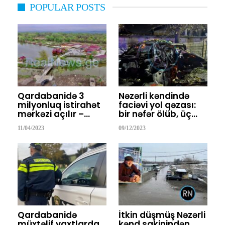
POPULAR POSTS
Qardabanidə 3
Nəzərli kəndində
milyonluq istirahət
faciəvi yol qəzası:
mərkəzi açılır –…
bir nəfər ölüb, üç…
11/04/2023
09/12/2023
Qardabanidə
İtkin düşmüş Nəzərli
müxtəlif vaxtlarda
kənd sakinindən