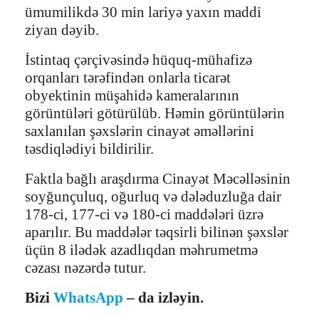
ümumilikdə 30 min lariyə yaxın maddi
ziyan dəyib.
İstintaq çərçivəsində hüquq-mühafizə
orqanları tərəfindən onlarla ticarət
obyektinin müşahidə kameralarının
görüntüləri götürülüb. Həmin görüntülərin
saxlanılan şəxslərin cinayət əməllərini
təsdiqlədiyi bildirilir.
Faktla bağlı araşdırma Cinayət Məcəlləsinin
soyğunçuluq, oğurluq və dələduzluğa dair
178-ci, 177-ci və 180-ci maddələri üzrə
aparılır. Bu maddələr təqsirli bilinən şəxslər
üçün 8 ilədək azadlıqdan məhrumetmə
cəzası nəzərdə tutur.
Bizi
WhatsApp
– da izləyin.