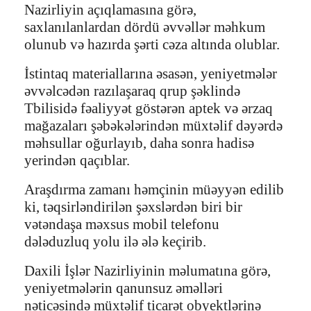
Nazirliyin açıqlamasına görə,
saxlanılanlardan dördü əvvəllər məhkum
olunub və hazırda şərti cəza altında olublar.
İstintaq materiallarına əsasən, yeniyetmələr
əvvəlcədən razılaşaraq qrup şəklində
Tbilisidə fəaliyyət göstərən aptek və ərzaq
mağazaları şəbəkələrindən müxtəlif dəyərdə
məhsullar oğurlayıb, daha sonra hadisə
yerindən qaçıblar.
Araşdırma zamanı həmçinin müəyyən edilib
ki, təqsirləndirilən şəxslərdən biri bir
vətəndaşa məxsus mobil telefonu
dələduzluq yolu ilə ələ keçirib.
Daxili İşlər Nazirliyinin məlumatına görə,
yeniyetmələrin qanunsuz əməlləri
nəticəsində müxtəlif ticarət obyektlərinə