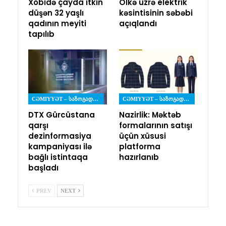
Xobidə çayda itkin
Ölkə üzrə elektrik
düşən 32 yaşlı
kəsintisinin səbəbi
qadının meyiti
açıqlandı
tapılıb
CƏMIYYƏT – ᲡᲐᲖᲝᲒᲐᲓᲝᲔᲑᲐ
CƏMIYYƏT – ᲡᲐᲖᲝᲒᲐᲓᲝᲔᲑᲐ
DTX Gürcüstana
Nazirlik: Məktəb
qarşı
formalarının satışı
dezinformasiya
üçün xüsusi
kampaniyası ilə
platforma
bağlı istintaqa
hazırlanıb
başladı
PREV
NEXT