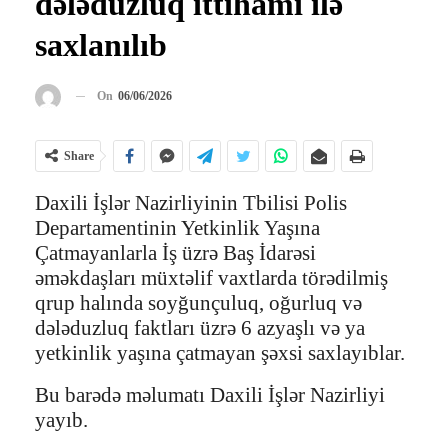
dələduzluq ittihamı ilə
saxlanılıb
On
06/06/2026
Share
Daxili İşlər Nazirliyinin Tbilisi Polis
Departamentinin Yetkinlik Yaşına
Çatmayanlarla İş üzrə Baş İdarəsi
əməkdaşları müxtəlif vaxtlarda törədilmiş
qrup halında soyğunçuluq, oğurluq və
dələduzluq faktları üzrə 6 azyaşlı və ya
yetkinlik yaşına çatmayan şəxsi saxlayıblar.
Bu barədə məlumatı Daxili İşlər Nazirliyi
yayıb.