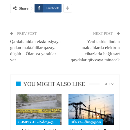
Share
Facebook
PREV POST
NEXT POST
Qardabanidən ekskursiyaya
Yeni tədris ilindən
gedən məktəblilər qəzaya
məktəblərdə elektron
düşüb – Ölən və yaralılar
cihazlarla bağlı sərt
var…
qaydalar qüvvəyə minəcək
YOU MIGHT ALSO LIKE
All
CƏMIYYƏT – ᲡᲐᲖᲝᲒᲐᲓᲝᲔᲑᲐ
DÜNYA - ᲛᲡᲝᲤᲚᲘᲝ