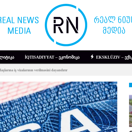
ᲚᲘᲢᲘᲙᲐ
İQTISADIYYAT – ᲔᲙᲝᲜᲝᲛᲘᲙᲐ
EKSKLÜZIV – ᲔᲥᲡ
şlarına iş vizalarının verilməsini dayandırır