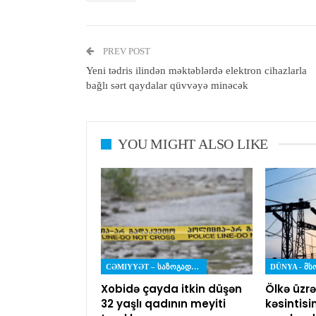
PREV POST
Yeni tədris ilindən məktəblərdə elektron cihazlarla
bağlı sərt qaydalar qüvvəyə minəcək
YOU MIGHT ALSO LIKE
CƏMIYYƏT – ᲡᲐᲖᲝᲒᲐᲓᲝᲔᲑᲐ
DÜNYA - Მ
Xobidə çayda itkin düşən
Ölkə üzrə
32 yaşlı qadının meyiti
kəsintisi