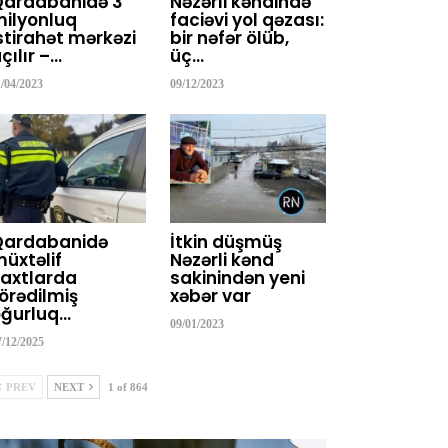
Qardabanidə 3
Nəzərli kəndində
ilyonluq
faciəvi yol qəzası:
stirahət mərkəzi
bir nəfər ölüb,
çılır –…
üç…
1/04/2023
09/12/2023
Qardabanidə
İtkin düşmüş
üxtəlif
Nəzərli kənd
axtlarda
sakinindən yeni
örədilmiş
xəbər var
ğurluq…
09/01/2023
7/12/2025
PREV
NEXT
1 of 864