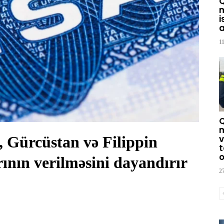
m
i
a
1
m
 Gürcüstan və Filippin
v
t
o
rının verilməsini dayandırır
2