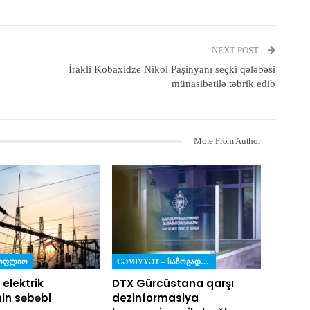
NEXT POST
İrakli Kobaxidze Nikol Paşinyanı seçki qələbəsi
münasibətilə təbrik edib
More From Author
ᲡᲝᲤᲚᲘᲝ
CƏMIYYƏT – ᲡᲐᲖᲝᲒᲐᲓᲝᲔᲑᲐ
 elektrik
DTX Gürcüstana qarşı
nin səbəbi
dezinformasiya