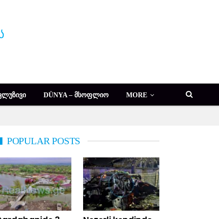
ᲙᲚᲣᲖᲘᲕᲘ
DÜNYA – ᲛᲡᲝᲤᲚᲘᲝ
MORE
POPULAR POSTS