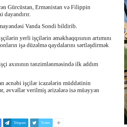
ən Gürcüstan, Ermənistan və Filippin
ni dayandırır.
mayəndəsi Vanda Sondi bildirib.
çilərin yerli işçilərin əməkhaqqısının artımını
ə onların işə düzəlmə qaydalarını sərtləşdirmək
 işçi axınının tənzimlənməsində ilk addım
n əcnəbi işçilər icazələrin müddətinin
r, əvvəllər verilmiş ərizələrə isə müəyyən
Telegram
Twitter