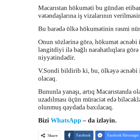
Macarıstan hökuməti bu gündən etibar
vətəndaşlarına iş vizalarının verilməsi
Bu barədə ölkə hökumətinin rəsmi nü
Onun sözlərinə görə, hökumət əcnəbi iş
ləngitdiyi ilə bağlı narahatlıqlara gör
niyyətindədir.
V.Sondi bildirib ki, bu, ölkəyə əcnəbi
olacaq.
Bununla yanaşı, artıq Macarıstanda ola
uzadılması üçün müraciət edə biləcəklə
olunmuş qaydada baxılacaq.
Bizi
WhatsApp
– da izləyin.
Share
Facebook
Facebook Messenger