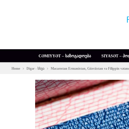
CƏMIYYƏT – ᲡᲐᲖᲝᲒᲐᲓᲝᲔᲑᲐ
SIYASƏT – ᲞᲝ
Home
Digər - სხვა
Macarıstan Ermənistan, Gürcüstan və Filippin vətənda