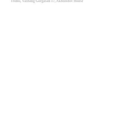
Tbilisi, Vaxtang Gorgasali 17, Akhundov House