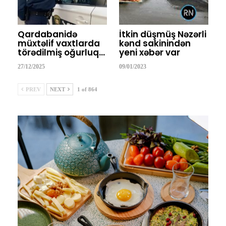
Qardabanidə
İtkin düşmüş Nəzərli
müxtəlif vaxtlarda
kənd sakinindən
törədilmiş oğurluq…
yeni xəbər var
27/12/2025
09/01/2023
PREV
NEXT
1 of 864