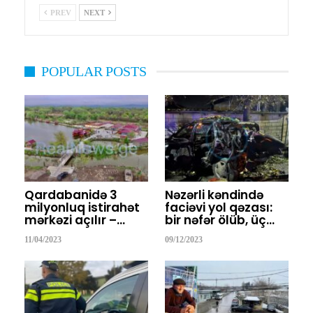
PREV
NEXT
POPULAR POSTS
Qardabanidə 3
Nəzərli kəndində
milyonluq istirahət
faciəvi yol qəzası:
mərkəzi açılır –…
bir nəfər ölüb, üç…
11/04/2023
09/12/2023