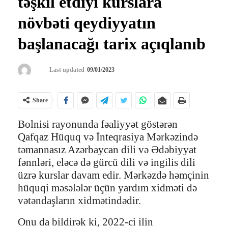
təşkil etdiyi kurslara
növbəti qeydiyyatın
başlanacağı tarix açıqlanıb
Last updated
09/01/2023
Share
Bolnisi rayonunda fəaliyyət göstərən
Qafqaz Hüquq və İnteqrasiya Mərkəzində
təmannasız Azərbaycan dili və Ədəbiyyat
fənnləri, eləcə də gürcü dili və ingilis dili
üzrə kurslar davam edir. Mərkəzdə həmçinin
hüquqi məsələlər üçün yardım xidməti də
vətəndaşların xidmətindədir.
Onu da bildirək ki, 2022-ci ilin