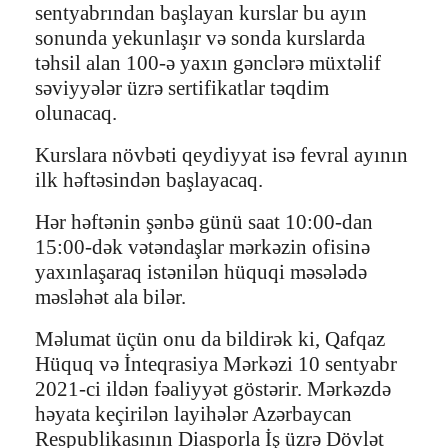
sentyabrından başlayan kurslar bu ayın
sonunda yekunlaşır və sonda kurslarda
təhsil alan 100-ə yaxın gənclərə müxtəlif
səviyyələr üzrə sertifikatlar təqdim
olunacaq.
Kurslara növbəti qeydiyyat isə fevral ayının
ilk həftəsindən başlayacaq.
Hər həftənin şənbə günü saat 10:00-dan
15:00-dək vətəndaşlar mərkəzin ofisinə
yaxınlaşaraq istənilən hüquqi məsələdə
məsləhət ala bilər.
Məlumat üçün onu da bildirək ki, Qafqaz
Hüquq və İnteqrasiya Mərkəzi 10 sentyabr
2021-ci ildən fəaliyyət göstərir. Mərkəzdə
həyata keçirilən layihələr Azərbaycan
Respublikasının Diasporla İş üzrə Dövlət