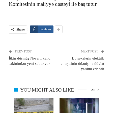
Komitəsinin maliyyə dəstəyi ilə baş tutur.
Share
Facebook
PREV POST
NEXT POST
İtkin düşmüş Nəzərli kənd
Bu şəxslərin elektrik
sakinindən yeni xəbər var
enerjisinin ödənişinə dövlət
yardım edəcək
YOU MIGHT ALSO LIKE
All