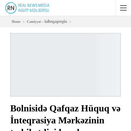
Home
Cəmiyyət – საზოგადოება
Bolnisidə Qafqaz Hüquq və
İnteqrasiya Mərkəzinin