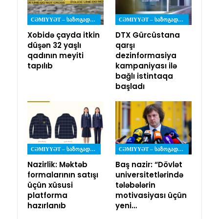
CƏMIYYƏT – ᲡᲐᲖᲝᲒᲐᲓᲝᲔᲑᲐ
CƏMIYYƏT – ᲡᲐᲖᲝᲒᲐᲓᲝᲔᲑᲐ
Xobidə çayda itkin
DTX Gürcüstana
düşən 32 yaşlı
qarşı
qadının meyiti
dezinformasiya
tapılıb
kampaniyası ilə
bağlı istintaqa
başladı
CƏMIYYƏT – ᲡᲐᲖᲝᲒᲐᲓᲝᲔᲑᲐ
CƏMIYYƏT – ᲡᲐᲖᲝᲒᲐᲓᲝᲔᲑᲐ
Nazirlik: Məktəb
Baş nazir: “Dövlət
formalarının satışı
universitetlərində
üçün xüsusi
tələbələrin
platforma
motivasiyası üçün
hazırlanıb
yeni…