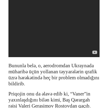
Bununla belə, o, aerodromdan Ukraynada
müharibə üçün yollanan təyyarələrin qrafik
üzrə hərəkətində heç bir problem olmadığını
bildirib.
Priqojin onu da əlavə edib ki, “Vaner”in
yaxınlaşdığını bilən kimi, Baş Qərargah
rəisi Valeri Gerasimov Rostovdan qaçıb.