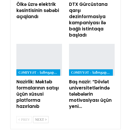
Ölkə üzrə elektrik
DTX Gürcüstana
kəsintisinin səbəbi
qarşı
açıqlandı
dezinformasiya
kampaniyası ilə
bağlı istintaqa
başladı
CƏMIYYƏT – ᲡᲐᲖᲝᲒᲐᲓᲝᲔᲑᲐ
CƏMIYYƏT – ᲡᲐᲖᲝᲒᲐᲓᲝᲔᲑᲐ
Nazirlik: Məktəb
Baş nazir: “Dövlət
formalarının satışı
universitetlərində
üçün xüsusi
tələbələrin
platforma
motivasiyası üçün
hazırlanıb
yeni…
PREV
NEXT