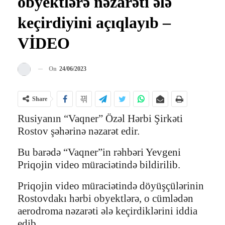
obyektlərə nəzarəti ələ
keçirdiyini açıqlayıb –
VİDEO
On
24/06/2023
Share
Rusiyanın “Vaqner” Özəl Hərbi Şirkəti
Rostov şəhərinə nəzarət edir.
Bu barədə “Vaqner”in rəhbəri Yevgeni
Priqojin video müraciətində bildirilib.
Priqojin video müraciətində döyüşçülərinin
Rostovdakı hərbi obyektlərə, o cümlədən
aerodroma nəzarəti ələ keçirdiklərini iddia
edib.