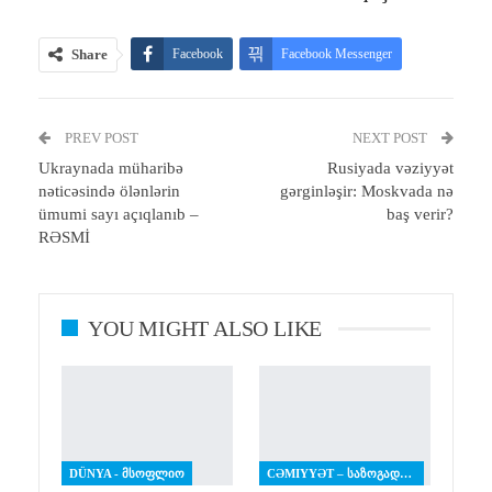
Share
Facebook
Facebook Messenger
Telegram
Twitter
WhatsApp
PREV POST
Email
Print
NEXT POST
Ukraynada müharibə
Rusiyada vəziyyət
nəticəsində ölənlərin
gərginləşir: Moskvada nə
ümumi sayı açıqlanıb –
baş verir?
RƏSMİ
YOU MIGHT ALSO LIKE
DÜNYA - ᲛᲡᲝᲤᲚᲘᲝ
CƏMIYYƏT – ᲡᲐᲖᲝᲒᲐᲓᲝᲔᲑᲐ