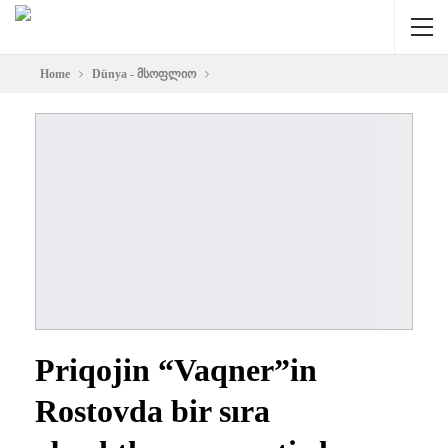
Home
Dünya - მსოფლიო
Priqojin “Vaqner”in
Rostovda bir sıra