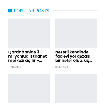
POPULAR POSTS
Qardabanidə 3
Nəzərli kəndində
milyonluq istirahət
faciəvi yol qəzası:
mərkəzi açılır –…
bir nəfər ölüb, üç…
11/04/2023
09/12/2023