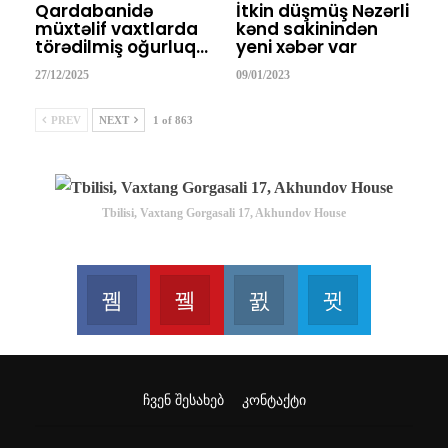
Qardabanidə
İtkin düşmüş Nəzərli
müxtəlif vaxtlarda
kənd sakinindən
törədilmiş oğurluq…
yeni xəbər var
27/12/2025
09/01/2023
PREV
NEXT
1 of 863
Tbilisi, Vaxtang Gorgasali 17, Akhundov House
Facebook
Youtube
Instagram
Telegram
Join us on Facebook
Join us on Youtube
Join us on Instagram
Join us on T
ᲩᲕᲔᲜ ᲨᲔᲡᲐᲮᲔᲑ
ᲙᲝᲜᲢᲐᲥᲢᲘ