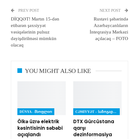
PREV POST
Email
Print
NEXT POST
DİQQƏT! Martın 15-dən
Rustavi şəhərində
etibarən şəxsiyyət
Azərbaycanlıların
vəsiqələrinin pulsuz
İnteqrasiya Mərkəzi
dəyişdirilməsi mümkün
açılacaq – FOTO
olacaq
YOU MIGHT ALSO LIKE
DÜNYA - ᲛᲡᲝᲤᲚᲘᲝ
CƏMIYYƏT – ᲡᲐᲖᲝᲒᲐᲓᲝᲔᲑᲐ
Ölkə üzrə elektrik
DTX Gürcüstana
kəsintisinin səbəbi
qarşı
açıqlandı
dezinformasiya