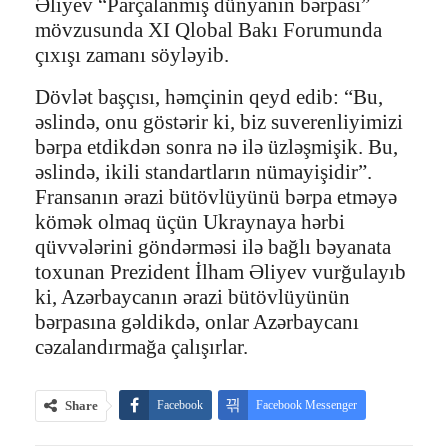
Əliyev “Parçalanmış dünyanın bərpası”
mövzusunda XI Qlobal Bakı Forumunda
çıxışı zamanı söyləyib.
Dövlət başçısı, həmçinin qeyd edib: “Bu,
əslində, onu göstərir ki, biz suverenliyimizi
bərpa etdikdən sonra nə ilə üzləşmişik. Bu,
əslində, ikili standartların nümayişidir”.
Fransanın ərazi bütövlüyünü bərpa etməyə
kömək olmaq üçün Ukraynaya hərbi
qüvvələrini göndərməsi ilə bağlı bəyanata
toxunan Prezident İlham Əliyev vurğulayıb
ki, Azərbaycanın ərazi bütövlüyünün
bərpasına gəldikdə, onlar Azərbaycanı
cəzalandırmağa çalışırlar.
Share
Facebook
Facebook Messenger
Telegram
Twitter
WhatsApp