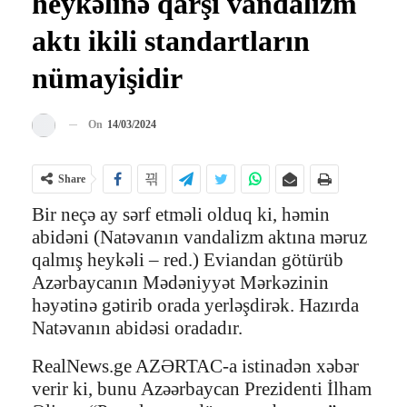
heykəlinə qarşı vandalizm
aktı ikili standartların
nümayişidir
On
14/03/2024
Share
Bir neçə ay sərf etməli olduq ki, həmin
abidəni (Natəvanın vandalizm aktına məruz
qalmış heykəli – red.) Eviandan götürüb
Azərbaycanın Mədəniyyət Mərkəzinin
həyətinə gətirib orada yerləşdirək. Hazırda
Natəvanın abidəsi oradadır.
RealNews.ge AZƏRTAC-a istinadən xəbər
verir ki, bunu Azəərbaycan Prezidenti İlham