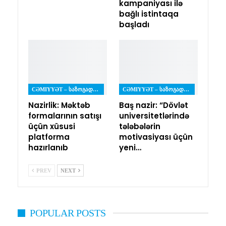
kampaniyası ilə
bağlı istintaqa
başladı
CƏMIYYƏT – ᲡᲐᲖᲝᲒᲐᲓᲝᲔᲑᲐ
CƏMIYYƏT – ᲡᲐᲖᲝᲒᲐᲓᲝᲔᲑᲐ
Nazirlik: Məktəb
Baş nazir: “Dövlət
formalarının satışı
universitetlərində
üçün xüsusi
tələbələrin
platforma
motivasiyası üçün
hazırlanıb
yeni…
PREV
NEXT
POPULAR POSTS