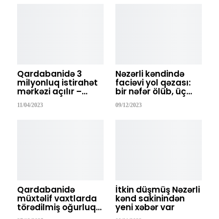
Qardabanidə 3
Nəzərli kəndində
milyonluq istirahət
faciəvi yol qəzası:
mərkəzi açılır –…
bir nəfər ölüb, üç…
11/04/2023
09/12/2023
Qardabanidə
İtkin düşmüş Nəzərli
müxtəlif vaxtlarda
kənd sakinindən
törədilmiş oğurluq…
yeni xəbər var