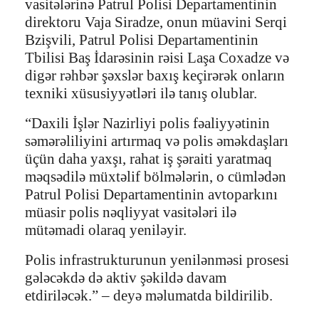
vasitələrinə Patrul Polisi Departamentinin
direktoru Vaja Siradze, onun müavini Serqi
Bzişvili, Patrul Polisi Departamentinin
Tbilisi Baş İdarəsinin rəisi Laşa Coxadze və
digər rəhbər şəxslər baxış keçirərək onların
texniki xüsusiyyətləri ilə tanış olublar.
“Daxili İşlər Nazirliyi polis fəaliyyətinin
səmərəliliyini artırmaq və polis əməkdaşları
üçün daha yaxşı, rahat iş şəraiti yaratmaq
məqsədilə müxtəlif bölmələrin, o cümlədən
Patrul Polisi Departamentinin avtoparkını
müasir polis nəqliyyat vasitələri ilə
mütəmadi olaraq yeniləyir.
Polis infrastrukturunun yenilənməsi prosesi
gələcəkdə də aktiv şəkildə davam
etdiriləcək.” – deyə məlumatda bildirilib.