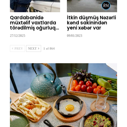
Qardabanidə
İtkin düşmüş Nəzərli
müxtəlif vaxtlarda
kənd sakinindən
törədilmiş oğurluq…
yeni xəbər var
27/12/2025
09/01/2023
PREV
NEXT
1 of 864