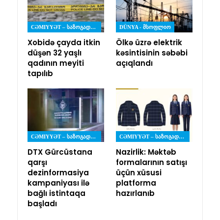
CƏMIYYƏT – ᲡᲐᲖᲝᲒᲐᲓᲝᲔᲑᲐ
DÜNYA - ᲛᲡᲝᲤᲚᲘᲝ
Xobidə çayda itkin
Ölkə üzrə elektrik
düşən 32 yaşlı
kəsintisinin səbəbi
qadının meyiti
açıqlandı
tapılıb
CƏMIYYƏT – ᲡᲐᲖᲝᲒᲐᲓᲝᲔᲑᲐ
CƏMIYYƏT – ᲡᲐᲖᲝᲒᲐᲓᲝᲔᲑᲐ
DTX Gürcüstana
Nazirlik: Məktəb
qarşı
formalarının satışı
dezinformasiya
üçün xüsusi
kampaniyası ilə
platforma
bağlı istintaqa
hazırlanıb
başladı