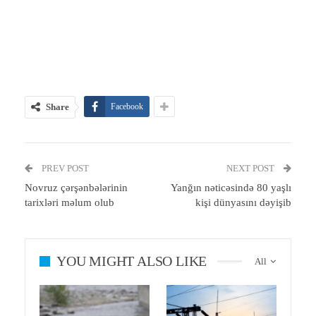
Share
Facebook
PREV POST
NEXT POST
Novruz çərşənbələrinin
Yanğın nəticəsində 80 yaşlı
tarixləri məlum olub
kişi dünyasını dəyişib
YOU MIGHT ALSO LIKE
All