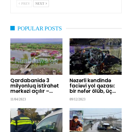
PREV
NEXT
POPULAR POSTS
Qardabanidə 3
Nəzərli kəndində
milyonluq istirahət
faciəvi yol qəzası:
mərkəzi açılır –…
bir nəfər ölüb, üç…
11/04/2023
09/12/2023