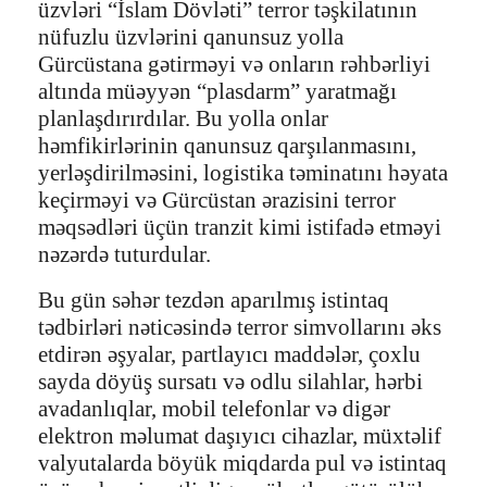
üzvləri “İslam Dövləti” terror təşkilatının
nüfuzlu üzvlərini qanunsuz yolla
Gürcüstana gətirməyi və onların rəhbərliyi
altında müəyyən “plasdarm” yaratmağı
planlaşdırırdılar. Bu yolla onlar
həmfikirlərinin qanunsuz qarşılanmasını,
yerləşdirilməsini, logistika təminatını həyata
keçirməyi və Gürcüstan ərazisini terror
məqsədləri üçün tranzit kimi istifadə etməyi
nəzərdə tuturdular.
Bu gün səhər tezdən aparılmış istintaq
tədbirləri nəticəsində terror simvollarını əks
etdirən əşyalar, partlayıcı maddələr, çoxlu
sayda döyüş sursatı və odlu silahlar, hərbi
avadanlıqlar, mobil telefonlar və digər
elektron məlumat daşıyıcı cihazlar, müxtəlif
valyutalarda böyük miqdarda pul və istintaq