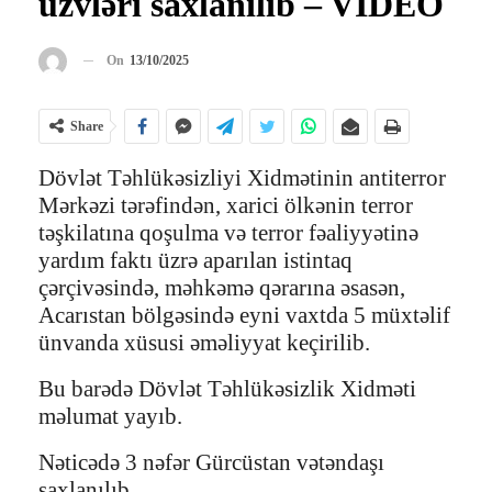
üzvləri saxlanılıb – VİDEO
On
13/10/2025
Share
Dövlət Təhlükəsizliyi Xidmətinin antiterror
Mərkəzi tərəfindən, xarici ölkənin terror
təşkilatına qoşulma və terror fəaliyyətinə
yardım faktı üzrə aparılan istintaq
çərçivəsində, məhkəmə qərarına əsasən,
Acarıstan bölgəsində eyni vaxtda 5 müxtəlif
ünvanda xüsusi əməliyyat keçirilib.
Bu barədə Dövlət Təhlükəsizlik Xidməti
məlumat yayıb.
Nəticədə 3 nəfər Gürcüstan vətəndaşı
saxlanılıb.