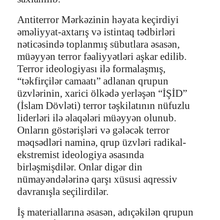
Antiterror Mərkəzinin həyata keçirdiyi
əməliyyat-axtarış və istintaq tədbirləri
nəticəsində toplanmış sübutlara əsasən,
müəyyən terror fəaliyyətləri aşkar edilib.
Terror ideologiyası ilə formalaşmış,
“təkfirçilər camaatı” adlanan qrupun
üzvlərinin, xarici ölkədə yerləşən “İŞİD”
(İslam Dövləti) terror təşkilatının nüfuzlu
liderləri ilə əlaqələri müəyyən olunub.
Onların göstərişləri və gələcək terror
məqsədləri naminə, qrup üzvləri radikal-
ekstremist ideologiya əsasında
birləşmişdilər. Onlar digər din
nümayəndələrinə qarşı xüsusi aqressiv
davranışla seçilirdilər.
İş materiallarına əsasən, adıçəkilən qrupun