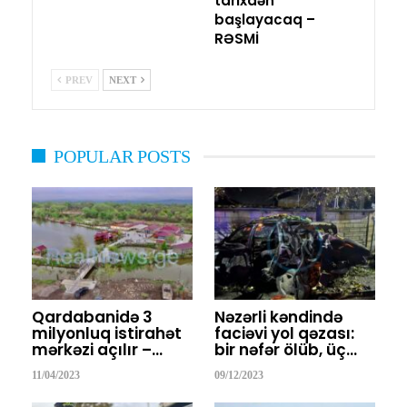
tarixdən
başlayacaq –
RƏSMİ
PREV
NEXT
POPULAR POSTS
Qardabanidə 3
Nəzərli kəndində
milyonluq istirahət
faciəvi yol qəzası:
mərkəzi açılır –…
bir nəfər ölüb, üç…
11/04/2023
09/12/2023