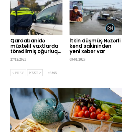
Qardabanidə
İtkin düşmüş Nəzərli
müxtəlif vaxtlarda
kənd sakinindən
törədilmiş oğurluq…
yeni xəbər var
27/12/2025
09/01/2023
PREV
NEXT
1 of 865