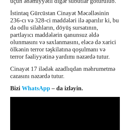
üçün əhəmiyyətli digər sübutlar götürülüb.
İstintaq Gürcüstan Cinayət Məcəlləsinin
236-cı və 328-ci maddələri ilə aparılır ki, bu
da odlu silahların, döyüş sursatının,
partlayıcı maddələrin qanunsuz əldə
olunmasını və saxlanmasını, eləcə də xarici
ölkənin terror təşkilatına qoşulmanı və
terror fəaliyyətinə yardımı nəzərdə tutur.
Cinayət 17 ilədək azadlıqdan məhrumetmə
cəzasını nəzərdə tutur.
Bizi
WhatsApp
– da izləyin.