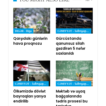
DIGƏR - ᲡᲮᲕᲐ
CƏMIYYƏT – ᲡᲐᲖᲝᲒᲐᲓᲝᲔᲑᲐ
Qarşıdakı günlərin
Gürcüstanda
hava proqnozu
qanunsuz silah
gəzdirən 5 nəfər
saxlanıldı
CƏMIYYƏT – ᲡᲐᲖᲝᲒᲐᲓᲝᲔᲑᲐ
CƏMIYYƏT – ᲡᲐᲖᲝᲒᲐᲓᲝᲔᲑᲐ
Ölkəmizdə dövlət
Məktəb və uşaq
bayraqları yarıya
bağçalarında
endirilib
tədris prosesi bu