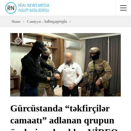
Home
Cəmiyyət – საზოგადოება
Gürcüstanda “təkfirçilər
camaatı” adlanan qrupun