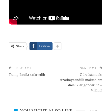
Share
Facebook
PREV POST
NEXT POST
Tramp İsrailə səfər edib
Gürcüstandakı
Azərbaycandilli məktəblərə
dərsliklər göndərilib –
VİDEO
YOU MIGHT ALSO LIKE
All