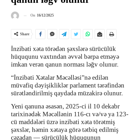
On
16/12/2025
Share
İnzibati xəta törədən şəxslərə sürücülük
hüququnu vaxtından əvvəl bərpa etməyə
imkan verən qanun norması ləğv olunur.
“İnzibati Xətalar Məcəlləsi”nə edilən
müvafiq dəyişikliklər parlament tərəfindən
sürətləndirilmiş qaydada müzakirə olunur.
Yeni qanuna əsasən, 2025-ci il 10 dekabr
tarixinədək Məcəllənin 116-cı və/və ya 123-
cü maddələri üzrə inzibati xəta törətmiş
şəxslər, həmin xətaya görə tətbiq edilmiş
cəzadan — sürücülük hüququnun