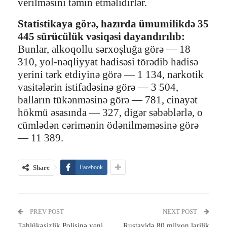
verilməsini təmin etməlidirlər.
Statistikaya görə, hazırda ümumilikdə 35
445 sürücülük vəsiqəsi dayandırılıb:
Bunlar, alkoqollu sərxoşluğa görə — 18
310, yol-nəqliyyat hadisəsi törədib hadisə
yerini tərk etdiyinə görə — 1 134, narkotik
vasitələrin istifadəsinə görə — 3 504,
balların tükənməsinə görə — 781, cinayət
hökmü əsasında — 327, digər səbəblərlə, o
cümlədən cərimənin ödənilməməsinə görə
— 11 389.
Share
Facebook
PREV POST
NEXT POST
Təhlükəsizlik Polisinə yeni
Rustavidə 80 milyon larilik