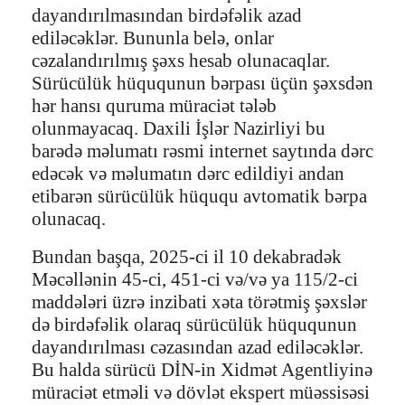
dayandırılmasından birdəfəlik azad
ediləcəklər. Bununla belə, onlar
cəzalandırılmış şəxs hesab olunacaqlar.
Sürücülük hüququnun bərpası üçün şəxsdən
hər hansı quruma müraciət tələb
olunmayacaq. Daxili İşlər Nazirliyi bu
barədə məlumatı rəsmi internet saytında dərc
edəcək və məlumatın dərc edildiyi andan
etibarən sürücülük hüququ avtomatik bərpa
olunacaq.
Bundan başqa, 2025-ci il 10 dekabradək
Məcəllənin 45-ci, 451-ci və/və ya 115/2-ci
maddələri üzrə inzibati xəta törətmiş şəxslər
də birdəfəlik olaraq sürücülük hüququnun
dayandırılması cəzasından azad ediləcəklər.
Bu halda sürücü DİN-in Xidmət Agentliyinə
müraciət etməli və dövlət ekspert müəssisəsi