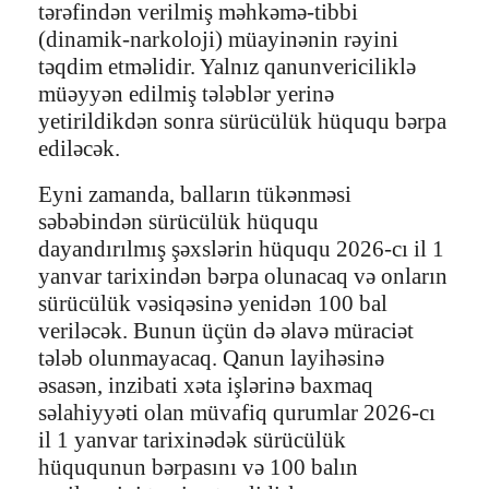
tərəfindən verilmiş məhkəmə-tibbi
(dinamik-narkoloji) müayinənin rəyini
təqdim etməlidir. Yalnız qanunvericiliklə
müəyyən edilmiş tələblər yerinə
yetirildikdən sonra sürücülük hüququ bərpa
ediləcək.
Eyni zamanda, balların tükənməsi
səbəbindən sürücülük hüququ
dayandırılmış şəxslərin hüququ 2026-cı il 1
yanvar tarixindən bərpa olunacaq və onların
sürücülük vəsiqəsinə yenidən 100 bal
veriləcək. Bunun üçün də əlavə müraciət
tələb olunmayacaq. Qanun layihəsinə
əsasən, inzibati xəta işlərinə baxmaq
səlahiyyəti olan müvafiq qurumlar 2026-cı
il 1 yanvar tarixinədək sürücülük
hüququnun bərpasını və 100 balın