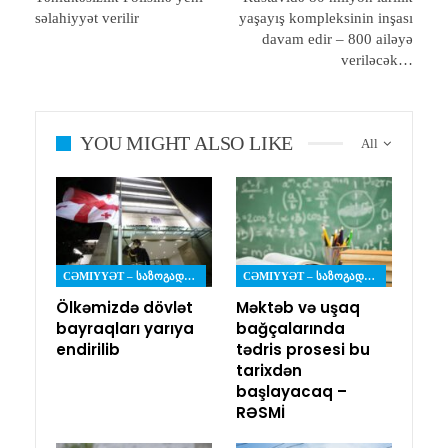
səlahiyyət verilir
yaşayış kompleksinin inşası
davam edir – 800 ailəyə
veriləcək…
YOU MIGHT ALSO LIKE
All
CƏMIYYƏT – ᲡᲐᲖᲝᲒᲐᲓᲝᲔᲑᲐ
CƏMIYYƏT – ᲡᲐᲖᲝᲒᲐᲓᲝᲔᲑᲐ
Ölkəmizdə dövlət
Məktəb və uşaq
bayraqları yarıya
bağçalarında
endirilib
tədris prosesi bu
tarixdən
başlayacaq –
RƏSMİ