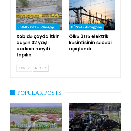
CƏMIYYƏT – ᲡᲐᲖᲝᲒᲐᲓᲝᲔᲑᲐ
DÜNYA - ᲛᲡᲝᲤᲚᲘᲝ
Xobidə çayda itkin
Ölkə üzrə elektrik
düşən 32 yaşlı
kəsintisinin səbəbi
qadının meyiti
açıqlandı
tapılıb
PREV
NEXT
POPULAR POSTS