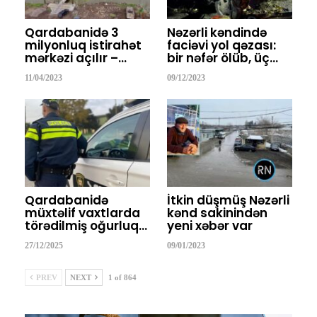
Qardabanidə 3
Nəzərli kəndində
milyonluq istirahət
faciəvi yol qəzası:
mərkəzi açılır –…
bir nəfər ölüb, üç…
11/04/2023
09/12/2023
Qardabanidə
İtkin düşmüş Nəzərli
müxtəlif vaxtlarda
kənd sakinindən
törədilmiş oğurluq…
yeni xəbər var
27/12/2025
09/01/2023
PREV
NEXT
1 of 864