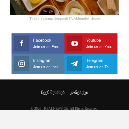
Tbilisi, Vaxtang Gorgasali 17, Akhundov House
Facebook
Youtube
Join us on Facebook
Join us on Youtube
Instagram
Telegram
Join us on Instagram
Join us on Telegram
ᲩᲕᲔᲜ ᲨᲔᲡᲐᲮᲔᲑ
ᲙᲝᲜᲢᲐᲥᲢᲘ
© 2026 - REALNEWS.GE. All Rights Reserved.