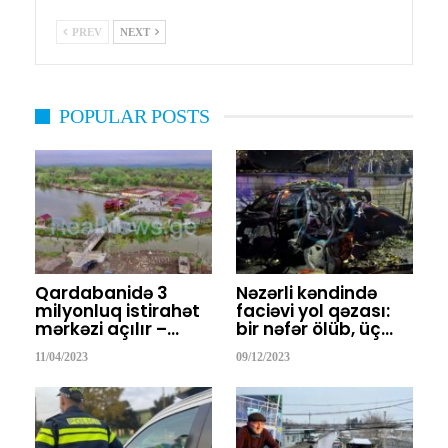
PREV
NEXT
POPULAR POSTS
Qardabanidə 3
Nəzərli kəndində
milyonluq istirahət
faciəvi yol qəzası:
mərkəzi açılır –…
bir nəfər ölüb, üç…
11/04/2023
09/12/2023