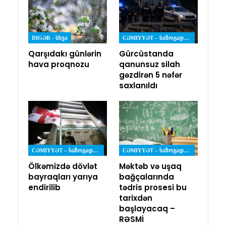
DIGƏR - ᲡᲮᲕᲐ
CƏMIYYƏT – ᲡᲐᲖᲝᲒᲐᲓᲝᲔᲑᲐ
Qarşıdakı günlərin
Gürcüstanda
hava proqnozu
qanunsuz silah
gəzdirən 5 nəfər
saxlanıldı
CƏMIYYƏT – ᲡᲐᲖᲝᲒᲐᲓᲝᲔᲑᲐ
CƏMIYYƏT – ᲡᲐᲖᲝᲒᲐᲓᲝᲔᲑᲐ
Ölkəmizdə dövlət
Məktəb və uşaq
bayraqları yarıya
bağçalarında
endirilib
tədris prosesi bu
tarixdən
başlayacaq –
RƏSMİ