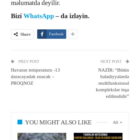
məlumatda deyilir.
Bizi
WhatsApp
– da izləyin.
Share
Facebook
PREV POST
NEXT POST
Havanın temperaturu -13
NAZİR: “Bütün
dərəcəyədək enəcək –
bələdiyyələrdə
PROQNOZ
multifunksional
komplekslər inşa
edilməlidir”
YOU MIGHT ALSO LIKE
All