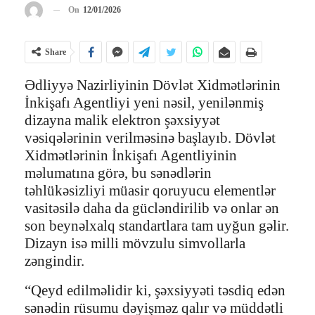
On
12/01/2026
Share
Ədliyyə Nazirliyinin Dövlət Xidmətlərinin
İnkişafı Agentliyi yeni nəsil, yenilənmiş
dizayna malik elektron şəxsiyyət
vəsiqələrinin verilməsinə başlayıb. Dövlət
Xidmətlərinin İnkişafı Agentliyinin
məlumatına görə, bu sənədlərin
təhlükəsizliyi müasir qoruyucu elementlər
vasitəsilə daha da gücləndirilib və onlar ən
son beynəlxalq standartlara tam uyğun gəlir.
Dizayn isə milli mövzulu simvollarla
zəngindir.
“Qeyd edilməlidir ki, şəxsiyyəti təsdiq edən
sənədin rüsumu dəyişməz qalır və müddətli