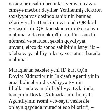
vəsiqələrin sahibləri onları yenisi ilə əvəz
etməyə məcbur deyillər. Yenilənmiş elektron
şəxsiyyət vəsiqəsində sahibinin barmaq
izləri yer alır. Həmçinin vəsiqədə QR-kod
yerləşdirilib. QR-kod skan edildikdə əlavə
məlumat əldə etmək mümkündür: sənədin
nömrəsi və statusu, şəxsin qeydiyyat
ünvanı, eləcə də sənəd sahibinin istəyi ilə –
tələbə və ya əlilliyi olan şəxs statusu barədə
məlumat.
Maraqlanan şəxslər yeni ID kart üçün
Dövlət Xidmətlərinin İnkişafı Agentliyinin
ərazi bölmələrində, Ədliyyə Evinin
filiallarında və mobil Ədliyyə Evlərində,
həmçinin Dövlət Xidmətlərinin İnkişafı
Agentliyinin rəsmi veb-saytı vasitəsilə
onlayn qaydada müraciət edə bilərlər”, –