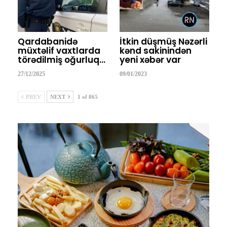
Qardabanidə
İtkin düşmüş Nəzərli
müxtəlif vaxtlarda
kənd sakinindən
törədilmiş oğurluq…
yeni xəbər var
27/12/2025
09/01/2023
PREV
NEXT
1 of 865