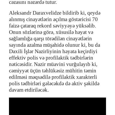
cəzasını nəzərdə tutur.
Aleksandr Daraxvelidze bildirib ki, qeydə
alınmış cinayətlərin açılma göstəricisi 70
faizə çataraq rekord səviyyəyə yüksəlib.
Onun sözlərinə görə, xüsusilə həyat və
sağlamlığa qarşı törədilən cinayətlərin
sayında azalma müşahidə olunur ki, bu da
Daxili İşlər Nazirliyinin həyata keçirdiyi
effektiv polis və profilaktik tədbirlərin
nəticəsidir. Nazir müavini vurğulayıb ki,
cəmiyyət üçün təhlükəsiz mühitin təmin
edilməsi məqsədilə profilaktik xarakterli
polis tədbirləri gələcəkdə də aktiv şəkildə
davam etdiriləcək.