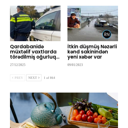
Qardabanidə
İtkin düşmüş Nəzərli
müxtəlif vaxtlarda
kənd sakinindən
törədilmiş oğurluq…
yeni xəbər var
27/12/2025
09/01/2023
PREV
NEXT
1 of 864