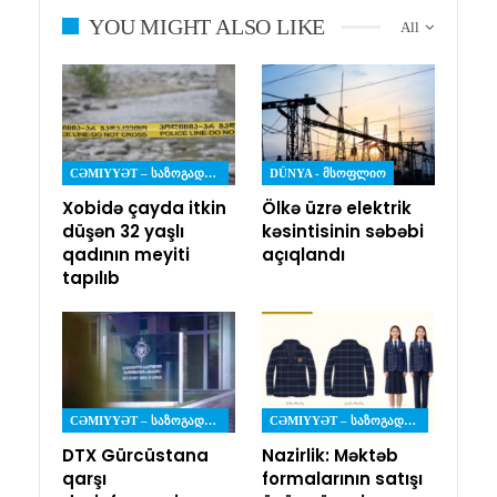
YOU MIGHT ALSO LIKE
All
CƏMIYYƏT – ᲡᲐᲖᲝᲒᲐᲓᲝᲔᲑᲐ
DÜNYA - ᲛᲡᲝᲤᲚᲘᲝ
Xobidə çayda itkin
Ölkə üzrə elektrik
düşən 32 yaşlı
kəsintisinin səbəbi
qadının meyiti
açıqlandı
tapılıb
CƏMIYYƏT – ᲡᲐᲖᲝᲒᲐᲓᲝᲔᲑᲐ
CƏMIYYƏT – ᲡᲐᲖᲝᲒᲐᲓᲝᲔᲑᲐ
DTX Gürcüstana
Nazirlik: Məktəb
qarşı
formalarının satışı