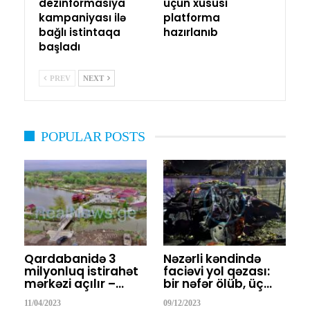
dezinformasiya
üçün xüsusi
kampaniyası ilə
platforma
bağlı istintaqa
hazırlanıb
başladı
PREV
NEXT
POPULAR POSTS
Qardabanidə 3
Nəzərli kəndində
milyonluq istirahət
faciəvi yol qəzası:
mərkəzi açılır –…
bir nəfər ölüb, üç…
11/04/2023
09/12/2023