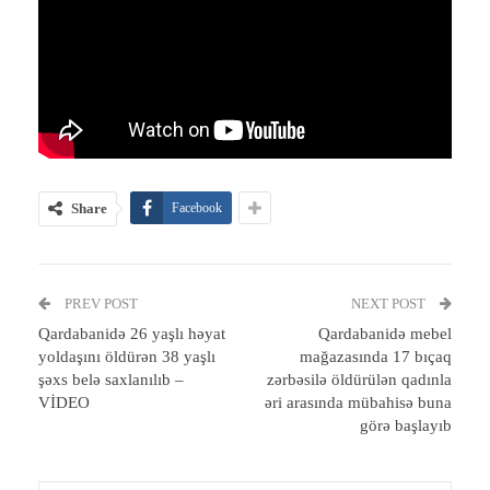
Share
Facebook
PREV POST
NEXT POST
Qardabanidə 26 yaşlı həyat
Qardabanidə mebel
yoldaşını öldürən 38 yaşlı
mağazasında 17 bıçaq
şəxs belə saxlanılıb –
zərbəsilə öldürülən qadınla
VİDEO
əri arasında mübahisə buna
görə başlayıb