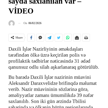
sayda saxlanılan var –
VİDEO
On
06/02/2026
Share
Daxili İşlər Nazirliyinin əməkdaşları
tərəfindən ölkə üzrə keçirilən polis və
profilaktik tədbirlər nəticəsində 31 ədəd
qanunsuz odlu silah aşkarlanaraq götürülüb.
Bu barədə Daxili İşlər nazirinin müavini
Aleksandr Daraxvelidze brifinqdə məlumat
verib. Nazir müavininin sözlərinə görə,
əməliyyatlar zamanı ümumilikdə 39 nəfər
saxlanılıb. Son iki gün ərzində Tbilisi
şəhərində və ölkənin bütün regionlarında