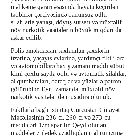
məhkəmə qərarı əsasında həyata keçirilən
tədbirlər çərçivəsində qanunsuz odlu
silahlarla yanaşı, döyüş sursatı və müxtəlif
növ narkotik vasitələrin böyük miqdarı da
aşkar edilib.
Polis əməkdaşları saxlanılan şəxslərin
üzərinə, yaşayış evlərinə, yardımçı tikililərə
və avtomobillərə baxış zamanı maddi sübut
kimi çoxlu sayda odlu və avtomatik silahlar,
əl qumbaraları, daraqlar və yüzlərlə patron
götürüblər. Eyni zamanda, müxtəlif növ
narkotik vasitələr də müsadirə olunub.
Faktlarla bağlı istintaq Gürcüstan Cinayət
Məcəlləsinin 236-cı, 260-cı və 273-cü
maddələri üzrə aparılır. Qeyd olunan
maddələr 7 ilədək azadlıqdan məhrumetmə