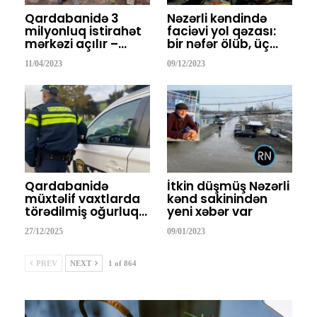
Qardabanidə 3
Nəzərli kəndində
milyonluq istirahət
faciəvi yol qəzası:
mərkəzi açılır –…
bir nəfər ölüb, üç…
11/04/2023
09/12/2023
Qardabanidə
İtkin düşmüş Nəzərli
müxtəlif vaxtlarda
kənd sakinindən
törədilmiş oğurluq…
yeni xəbər var
27/12/2025
09/01/2023
PREV
NEXT
1 of 864