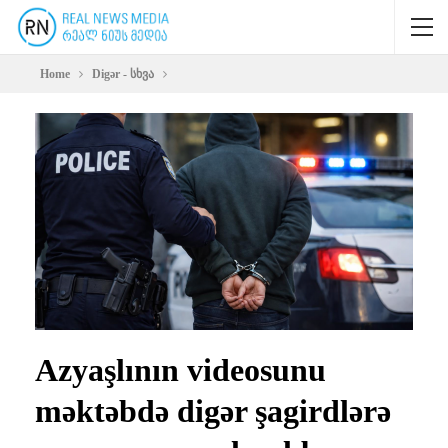
Home
Digər - სხვა
Azyaşlının videosunu
məktəbdə digər şagirdlərə