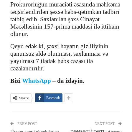
Prokurorluğun müraciəti əsasında məhkəmə
təqsirləndirilən şəxsə həbs-qətimkan tədbiri
tətbiq edib. Saxlanılan şəxs Cinayət
Məcəlləsinin 157-prima maddəsi ilə ittiham
olunur.
Qeyd edək ki, şəxsi həyatın gizliliyinin
qanunsuz əldə olunması, saxlanması və
yayılması 7 ilədək həbs cəzası ilə
cəzalandırılır.
Bizi
WhatsApp
– da izləyin.
Share
Facebook
PREV POST
NEXT POST
“İranın enerji obyektlərinə
DƏHŞƏTLİ QƏTL: Anasını