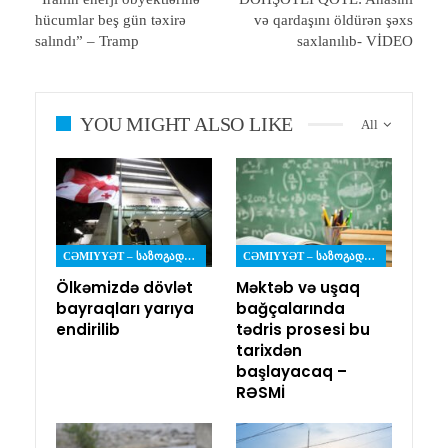
hücumlar beş gün təxirə
və qardaşını öldürən şəxs
salındı” – Tramp
saxlanılıb- VİDEO
YOU MIGHT ALSO LIKE
All
CƏMIYYƏT – ᲡᲐᲖᲝᲒᲐᲓᲝᲔᲑᲐ
CƏMIYYƏT – ᲡᲐᲖᲝᲒᲐᲓᲝᲔᲑᲐ
Ölkəmizdə dövlət
Məktəb və uşaq
bayraqları yarıya
bağçalarında
endirilib
tədris prosesi bu
tarixdən
başlayacaq –
RƏSMİ