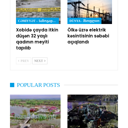
CƏMIYYƏT – ᲡᲐᲖᲝᲒᲐᲓᲝᲔᲑᲐ
DÜNYA - ᲛᲡᲝᲤᲚᲘᲝ
Xobidə çayda itkin
Ölkə üzrə elektrik
düşən 32 yaşlı
kəsintisinin səbəbi
qadının meyiti
açıqlandı
tapılıb
PREV
NEXT
POPULAR POSTS