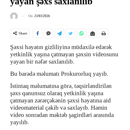
yayan şəxs saxlanılıb
On
23/03/2026
Share
Şəxsi həyatın gizliliyinə müdaxilə edərək
yetkinlik yaşına çatmayan şəxsin videosunu
yayan bir nəfər saxlanılıb.
Bu barədə məlumatı Prokurorluq yayıb.
İstintaq məlumatına görə, təqsirləndirilən
şəxs qanunsuz olaraq yetkinlik yaşına
çatmayan zərərçəkənin şəxsi həyatına aid
videomaterial çəkib və saxlayıb. Həmin
video sonradan məktəb şagirdləri arasında
yayılıb.