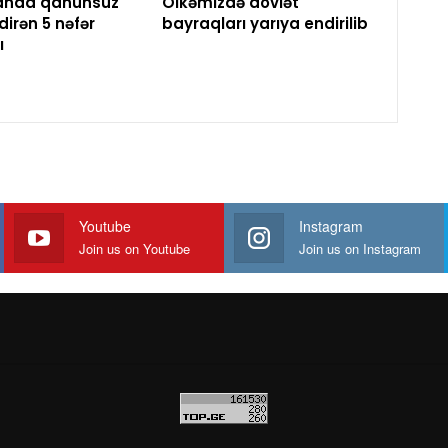
anda qanunsuz
Ölkəmizdə dövlət
dirən 5 nəfər
bayraqları yarıya endirilib
ı
Youtube
Instagram
Join us on Youtube
Join us on Instagram