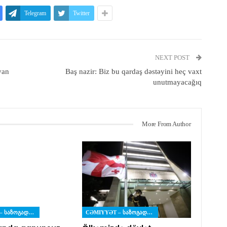
Telegram
Twitter
NEXT POST
yan
Baş nazir: Biz bu qardaş dəstəyini heç vaxt
unutmayacağıq
More From Author
CƏMIYYƏT – ᲡᲐᲖᲝᲒᲐᲓᲝᲔᲑᲐ
CƏMIYYƏT – ᲡᲐᲖᲝᲒᲐᲓᲝᲔᲑᲐ