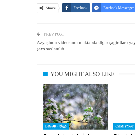
Share
Facebook
Facebook Messenger
PREV POST
Azyaşlının videosunu məktəbdə digər şagirdlərə ya
şəxs saxlanılıb
YOU MIGHT ALSO LIKE
DIGƏR - ᲡᲮᲕᲐ