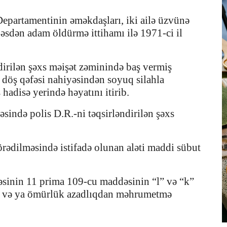
 Departamentinin əməkdaşları, iki ailə üzvünə
 qəsdən adam öldürmə ittihamı ilə 1971-ci il
ndirilən şəxs məişət zəminində baş vermiş
döş qəfəsi nahiyəsindən soyuq silahla
s hadisə yerində həyatını itirib.
icəsində polis D.R.-ni təqsirləndirilən şəxs
rədilməsində istifadə olunan aləti maddi sübut
əsinin 11 prima 109-cu maddəsinin “l” və “k”
ədək və ya ömürlük azadlıqdan məhrumetmə