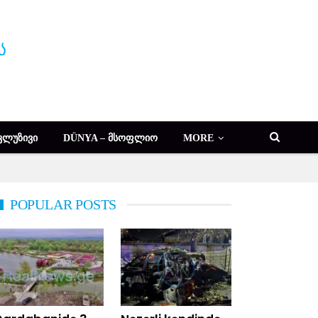
ᲙᲚᲣᲖᲘᲕᲘ
DÜNYA – ᲛᲡᲝᲤᲚᲘᲝ
MORE
POPULAR POSTS