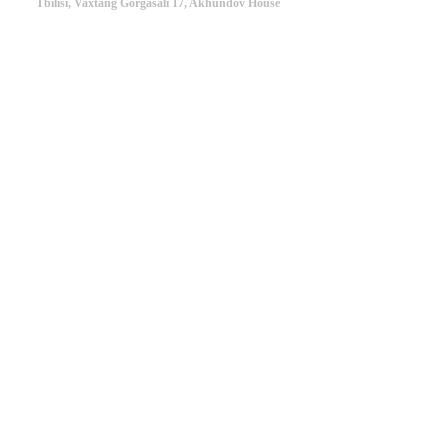
Tbilisi, Vaxtang Gorgasali 17, Akhundov House