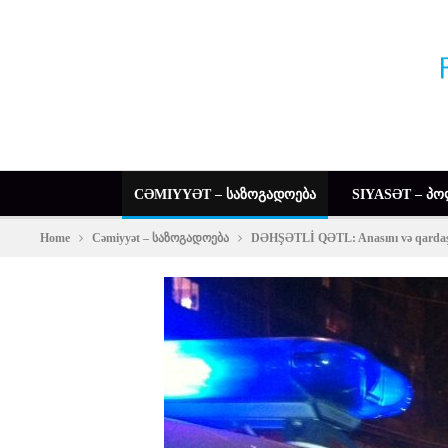
CƏMIYYƏT – ᲡᲐᲖᲝᲒᲐᲓᲝᲔᲑᲐ
SIYASƏT – ᲞᲝ
Home
Cəmiyyət – საზოგადოება
DƏHŞƏTLİ QƏTL: Anasını və qardaşın