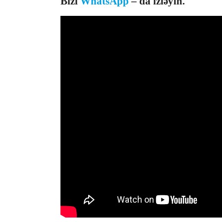
Bizi
WhatsApp
– da izləyin.