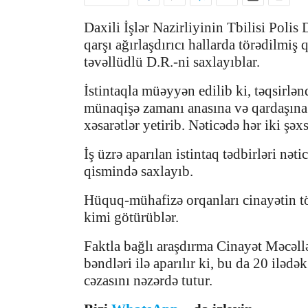
Daxili İşlər Nazirliyinin Tbilisi Polis
qarşı ağırlaşdırıcı hallarda törədilmiş
təvəllüdlü D.R.-ni saxlayıblar.
İstintaqla müəyyən edilib ki, təqsirlə
münaqişə zamanı anasına və qardaşına 
xəsarətlər yetirib. Nəticədə hər iki şəx
İş üzrə aparılan istintaq tədbirləri nət
qismində saxlayıb.
Hüquq-mühafizə orqanları cinayətin tö
kimi götürüblər.
Faktla bağlı araşdırma Cinayət Məcəll
bəndləri ilə aparılır ki, bu da 20 il
cəzasını nəzərdə tutur.