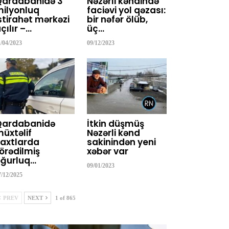
Qardabanidə 3
Nəzərli kəndində
ilyonluq
faciəvi yol qəzası:
stirahət mərkəzi
bir nəfər ölüb,
çılır –…
üç…
1/04/2023
09/12/2023
Qardabanidə
İtkin düşmüş
üxtəlif
Nəzərli kənd
axtlarda
sakinindən yeni
örədilmiş
xəbər var
ğurluq…
09/01/2023
7/12/2025
PREV
NEXT
1 of 865