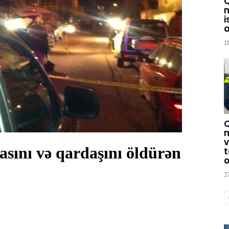
m
i
a
1
m
v
nı və qardaşını öldürən
t
o
2