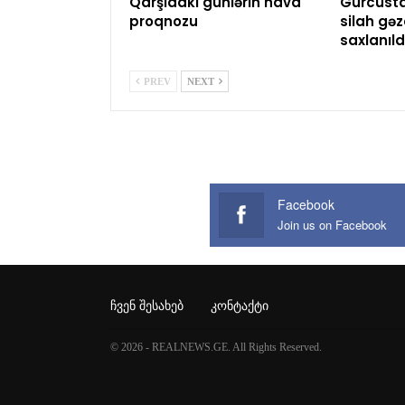
Qarşıdakı günlərin hava
Gürcüst
proqnozu
silah gəz
saxlanıld
PREV
NEXT
Facebook
Join us on Facebook
ᲩᲕᲔᲜ ᲨᲔᲡᲐᲮᲔᲑ
ᲙᲝᲜᲢᲐᲥᲢᲘ
© 2026 - REALNEWS.GE. All Rights Reserved.