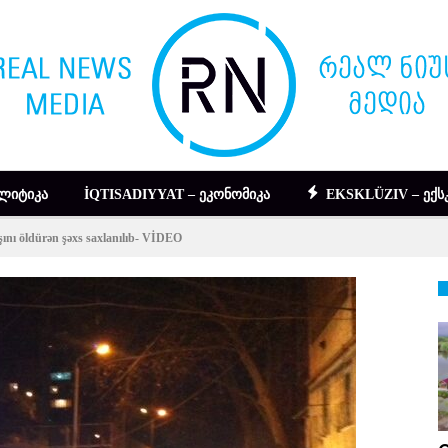
ᲚᲘᲢᲘᲙᲐ
İQTISADIYYAT – ᲔᲙᲝᲜᲝᲛᲘᲙᲐ
EKSKLÜZIV – ᲔᲥᲡ
ı öldürən şəxs saxlanılıb- VİDEO