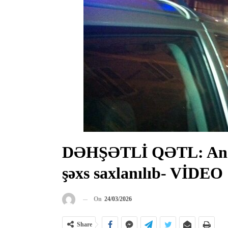
DƏHŞƏTLİ QƏTL: Anası
şəxs saxlanılıb- VİDEO
On
24/03/2026
Share