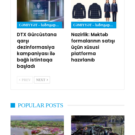
CƏMIYYƏT – ᲡᲐᲖᲝᲒᲐᲓᲝᲔᲑᲐ
CƏMIYYƏT – ᲡᲐᲖᲝᲒᲐᲓᲝᲔᲑᲐ
DTX Gürcüstana
Nazirlik: Məktəb
qarşı
formalarının satışı
dezinformasiya
üçün xüsusi
kampaniyası ilə
platforma
bağlı istintaqa
hazırlanıb
başladı
PREV
NEXT
POPULAR POSTS