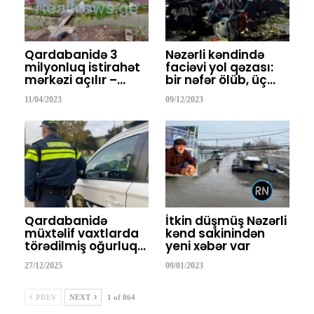
Qardabanidə 3
Nəzərli kəndində
milyonluq istirahət
faciəvi yol qəzası:
mərkəzi açılır –…
bir nəfər ölüb, üç…
11/04/2023
09/12/2023
Qardabanidə
İtkin düşmüş Nəzərli
müxtəlif vaxtlarda
kənd sakinindən
törədilmiş oğurluq…
yeni xəbər var
27/12/2025
09/01/2023
PREV
NEXT
1 of 864