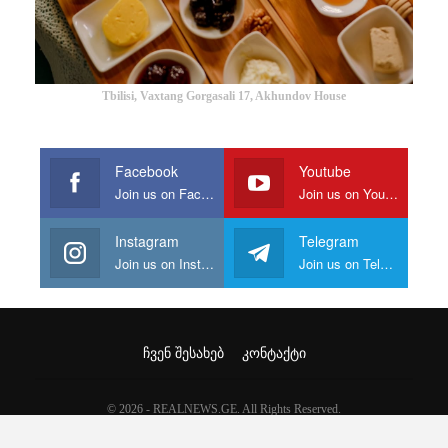
Tbilisi, Vaxtang Gorgasali 17, Akhundov House
Facebook
Youtube
Join us on Facebook
Join us on Youtube
Instagram
Telegram
Join us on Instagram
Join us on Telegram
ᲩᲕᲔᲜ ᲨᲔᲡᲐᲮᲔᲑ
ᲙᲝᲜᲢᲐᲥᲢᲘ
© 2026 - REALNEWS.GE. All Rights Reserved.