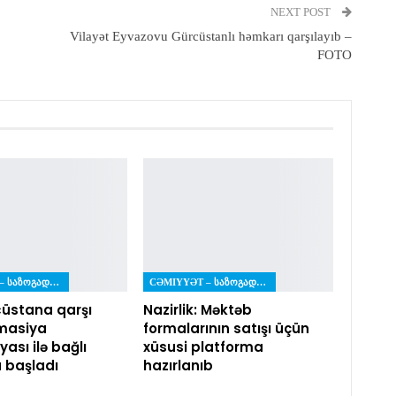
NEXT POST
Vilayət Eyvazovu Gürcüstanlı həmkarı qarşılayıb –
FOTO
CƏMIYYƏT – ᲡᲐᲖᲝᲒᲐᲓᲝᲔᲑᲐ
CƏMIYYƏT – ᲡᲐᲖᲝᲒᲐᲓᲝᲔᲑᲐ
üstana qarşı
Nazirlik: Məktəb
masiya
formalarının satışı üçün
ası ilə bağlı
xüsusi platforma
a başladı
hazırlanıb