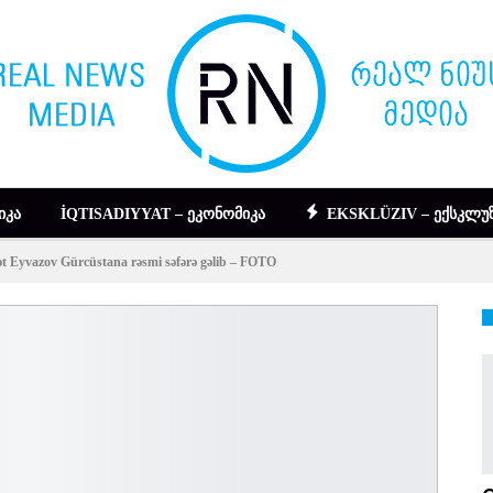
ᲘᲙᲐ
İQTISADIYYAT – ᲔᲙᲝᲜᲝᲛᲘᲙᲐ
EKSKLÜZIV – ᲔᲥᲡᲙᲚᲣᲖ
yət Eyvazov Gürcüstana rəsmi səfərə gəlib – FOTO
DIGƏR – ᲡᲮᲕᲐ