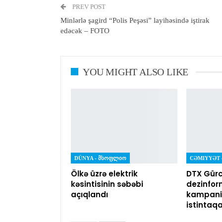
PREV POST
Minlərlə şagird “Polis Peşəsi” layihəsində iştirak
edəcək – FOTO
YOU MIGHT ALSO LIKE
DÜNYA - ᲛᲡᲝᲤᲚᲘᲝ
Ölkə üzrə elektrik
DTX Gürc
kəsintisinin səbəbi
dezinfor
açıqlandı
kampaniy
istintaq