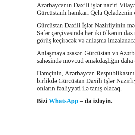
Azərbaycanın Daxili işlər naziri Vila
Gürcüstanlı həmkarı Qela Qeladzenin də
Gürcüstan Daxili İşlər Nazirliyinin m
Səfər çərçivəsində hər iki ölkənin daxil
görüş keçirəcək və anlaşma imzalanac
Anlaşmaya əsasən
Gürcüstan və Azərb
sahəsində
mövcud əməkdaşlığın daha d
Həmçinin,
Azərbaycan Respublikasının
birlikdə
Gürcüstan Daxili İşlər Nazirli
onların fəaliyyəti ilə tanış olacaq.
Bizi
WhatsApp
– da izləyin.