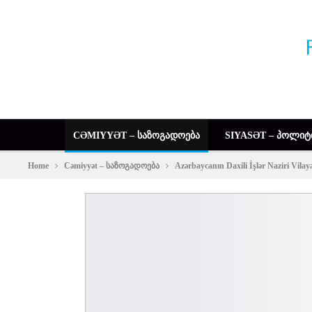
CƏMIYYƏT – ᲡᲐᲖᲝᲒᲐᲓᲝᲔᲑᲐ
SIYASƏT – ᲞᲝᲚᲘᲢ
Home
Cəmiyyət – საზოგადოება
Azərbaycanın Daxili İşlər Naziri Vila