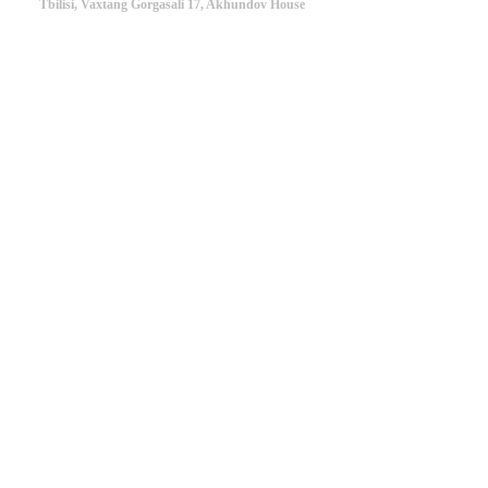
Tbilisi, Vaxtang Gorgasali 17, Akhundov House