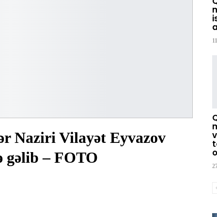
m
i
a
1
m
ər Naziri Vilayət Eyvazov
v
t
o
ə gəlib – FOTO
2