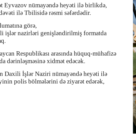
yət Eyvazov
nümayəndə heyəti ilə birlikdə,
vəti ilə Tbilisidə rəsmi səfərdədir.
əlumatına görə,
i işlər nazirləri genişləndirilmiş
formatda
aq.
aycan Respublikası arasında hüquq-mühafizə
a dərinləşməsinə xidmət edəcək.
 Daxili İşlər Naziri nümayəndə heyəti ilə
yinin polis bölmələrini də ziyarət edərək,