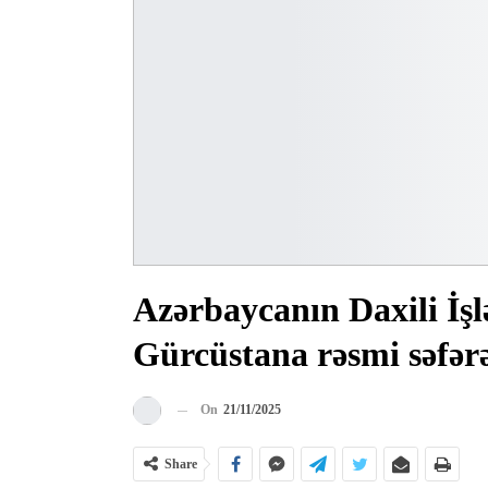
Azərbaycanın Daxili İşl
Gürcüstana rəsmi səfər
On
21/11/2025
Share