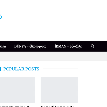
ᲘᲕᲘ
DÜNYA – ᲛᲡᲝᲤᲚᲘᲝ
İDMAN – ᲡᲞᲝᲠᲢᲘ
POPULAR POSTS