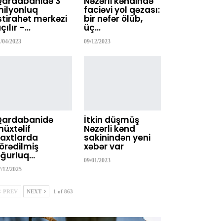
Qardabanidə 3
Nəzərli kəndində
ilyonluq
faciəvi yol qəzası:
stirahət mərkəzi
bir nəfər ölüb,
çılır –…
üç…
1/04/2023
09/12/2023
Qardabanidə
İtkin düşmüş
üxtəlif
Nəzərli kənd
axtlarda
sakinindən yeni
örədilmiş
xəbər var
ğurluq…
09/01/2023
7/12/2025
PREV
NEXT
1 of 863