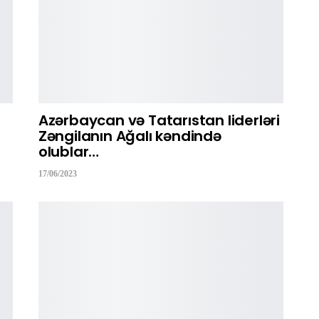
Azərbaycan və Tatarıstan liderləri
Zəngilanın Ağalı kəndində
olublar…
17/06/2023