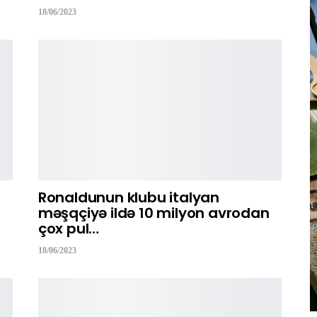
18/06/2023
Ronaldunun klubu italyan
məşqçiyə ildə 10 milyon avrodan
çox pul…
18/06/2023