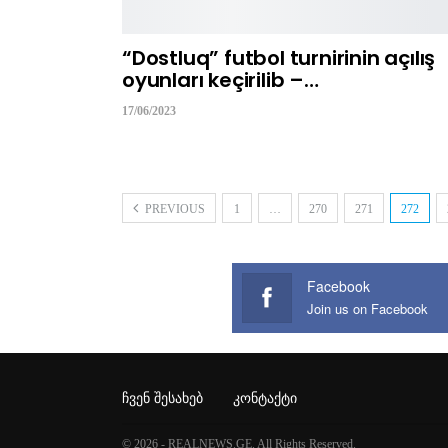
“Dostluq” futbol turnirinin açılış
oyunları keçirilib –…
17/06/2023
PREVIOUS
1
…
270
271
272
Facebook
Join us on Facebook
ᲩᲕᲔᲜ ᲨᲔᲡᲐᲮᲔᲑ
ᲙᲝᲜᲢᲐᲥᲢᲘ
© 2026 - REALNEWS.GE. All Rights Reserved.