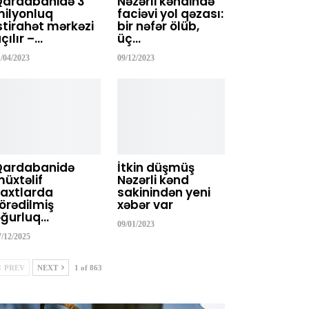
Qardabanidə 3
Nəzərli kəndində
ilyonluq
faciəvi yol qəzası:
stirahət mərkəzi
bir nəfər ölüb,
çılır –…
üç…
1/04/2023
09/12/2023
Qardabanidə
İtkin düşmüş
üxtəlif
Nəzərli kənd
axtlarda
sakinindən yeni
örədilmiş
xəbər var
ğurluq…
09/01/2023
7/12/2025
PREV
NEXT
1 of 863