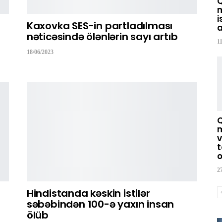
m
i
Kaxovka SES-in partladılması
a
nəticəsində ölənlərin sayı artıb
1
18/06/2023
m
v
t
o
2
Hindistanda kəskin istilər
səbəbindən 100-ə yaxın insan
ölüb