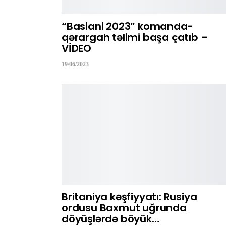
“Basiani 2023” komanda-
qərargah təlimi başa çatıb –
VİDEO
19/06/2023
Britaniya kəşfiyyatı: Rusiya
ordusu Baxmut uğrunda
döyüşlərdə böyük…