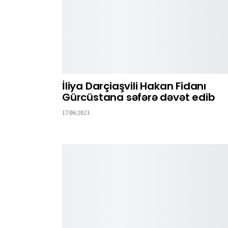
İliya Darçiaşvili Hakan Fidanı
Gürcüstana səfərə dəvət edib
17/06/2023