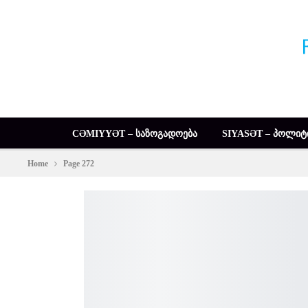
CƏMIYYƏT – ᲡᲐᲖᲝᲒᲐᲓᲝᲔᲑᲐ
SIYASƏT – ᲞᲝᲚᲘᲢ
Home
Page 272