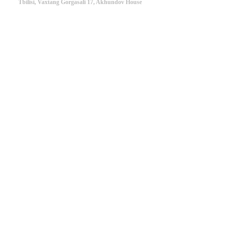
Tbilisi, Vaxtang Gorgasali 17, Akhundov House