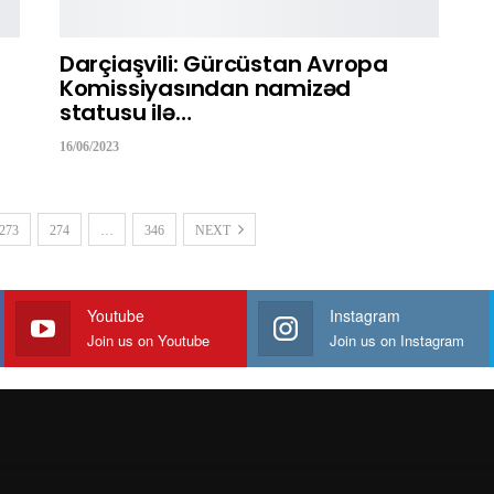
Darçiaşvili: Gürcüstan Avropa
Komissiyasından namizəd
statusu ilə…
16/06/2023
273
274
…
346
NEXT
Youtube
Instagram
Join us on Youtube
Join us on Instagram