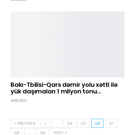
Bakı-Tbilisi-Qars dəmir yolu xətti ilə
yük daşımaları 1 milyon tonu…
16/01/2023
PREVIOUS
1
…
324
325
326
327
328
…
346
NEXT