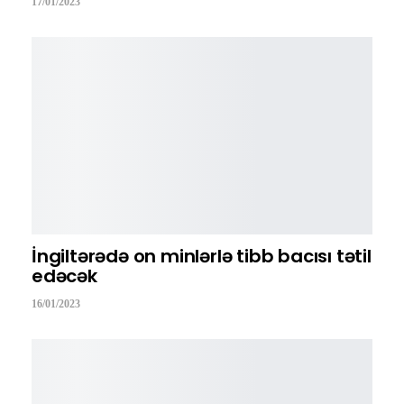
17/01/2023
İngiltərədə on minlərlə tibb bacısı tətil
edəcək
16/01/2023