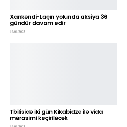
Xankəndi-Laçın yolunda aksiya 36
gündür davam edir
16/01/2023
Tbilisidə iki gün Kikabidze ilə vida
mərasimi keçiriləcək
16/01/2023