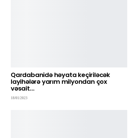
Qardabanidə həyata keçiriləcək
layihələrə yarım milyondan çox
vəsait…
18/01/2023