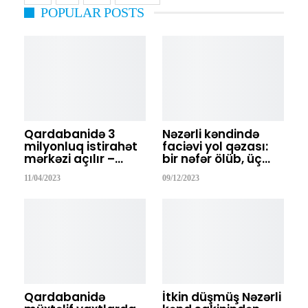
POPULAR POSTS
Qardabanidə 3
Nəzərli kəndində
milyonluq istirahət
faciəvi yol qəzası:
mərkəzi açılır –…
bir nəfər ölüb, üç…
11/04/2023
09/12/2023
Qardabanidə
İtkin düşmüş Nəzərli