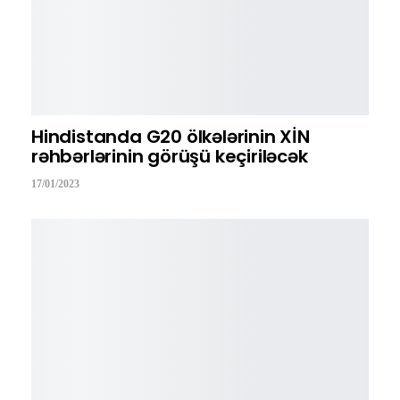
Hindistanda G20 ölkələrinin XİN
rəhbərlərinin görüşü keçiriləcək
17/01/2023