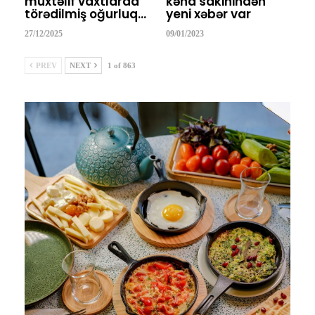
müxtəlif vaxtlarda
kənd sakinindən
törədilmiş oğurluq…
yeni xəbər var
27/12/2025
09/01/2023
PREV
NEXT
1 of 863